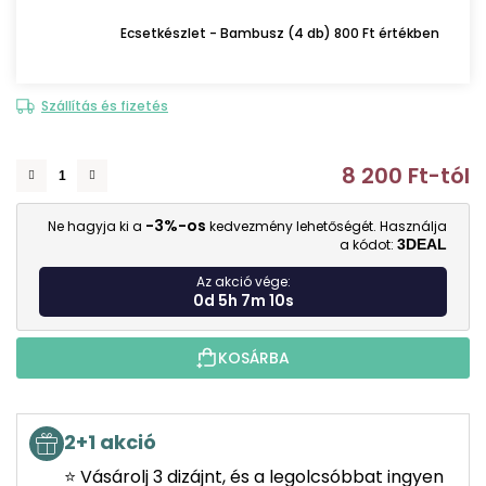
Ecsetkészlet - Bambusz (4 db) 800 Ft értékben
Szállítás és fizetés
8 200 Ft
-tól
E
-3%-os
Ne hagyja ki a
kedvezmény lehetőségét. Használja
a kódot:
3DEAL
Az akció vége:
0d 5h 7m 10s
KOSÁRBA
2+1 akció
⭐ Vásárolj 3 dizájnt, és a legolcsóbbat ingyen