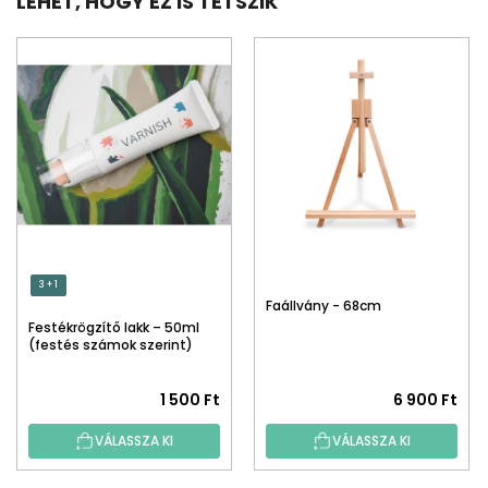
LEHET, HOGY EZ IS TETSZIK
3 + 1
Faállvány - 68cm
Festékrögzítő lakk – 50ml
(festés számok szerint)
1 500 Ft
6 900 Ft
VÁLASSZA KI
VÁLASSZA KI