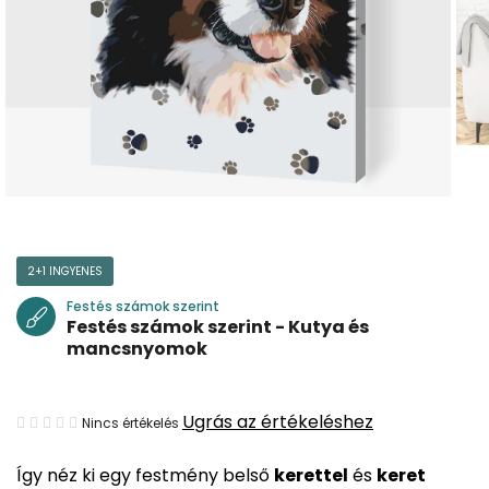
2+1 INGYENES
Festés számok szerint
Festés számok szerint - Kutya és
mancsnyomok
A
Ugrás az értékeléshez
Nincs értékelés
termék
Így néz ki egy festmény belső
kerettel
és
keret
átlagos