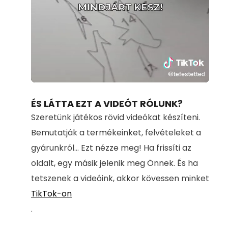
Loaded
:
Unmute
100.00%
ÉS LÁTTA EZT A VIDEÓT RÓLUNK?
Szeretünk játékos rövid videókat készíteni.
Bemutatják a termékeinket, felvételeket a
gyárunkról... Ezt nézze meg! Ha frissíti az
oldalt, egy másik jelenik meg Önnek. És ha
tetszenek a videóink, akkor kövessen minket
TikTok-on
.