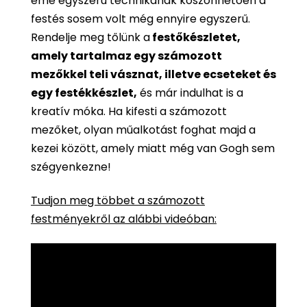
eme egyszerű technikának köszönhetően a
festés sosem volt még ennyire egyszerű.
Rendelje meg tőlünk a
festőkészletet,
amely tartalmaz egy számozott
mezőkkel teli vásznat, illetve ecseteket és
egy festékkészlet,
és már indulhat is a
kreatív móka. Ha kifesti a számozott
mezőket, olyan műalkotást foghat majd a
kezei között, amely miatt még van Gogh sem
szégyenkezne!
Tudjon meg többet a számozott
festményekről az alábbi videóban: