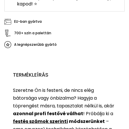
kapod! ⭐
EU-ban gyártva
700+ szín a palettán
A legnépszerűbb gyártó
TERMÉKLEÍRÁS
Szeretne Ön is festeni, de nincs elég
bátorsága vagy önbizalma? Hagyja a
töprengést másra, tapasztalat nélkül is, akár
azonnal profi festővé válhat
!
Próbálja ki a
festés számok szerinti
módszerünket
–