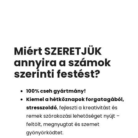
Miért SZERETJÜK
annyira a számok
szerinti festést
?
100%
cseh gyártmány!
Kiemel a hétköznapok forgatagából,
stresszoldó
, fejleszti a kreativitást és
remek szórakozási lehetőséget nyújt –
feltölt, megnyugtat és szemet
gyönyörködtet.