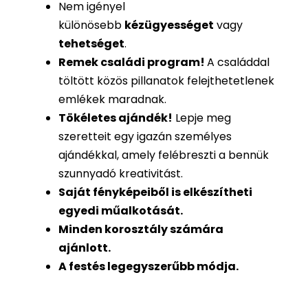
Nem igényel
különösebb
kézügyességet
vagy
tehetséget
.
Remek családi program
!
A családdal
töltött közös pillanatok felejthetetlenek
emlékek maradnak.
Tökéletes ajándék
!
Lepje meg
szeretteit egy igazán személyes
ajándékkal, amely felébreszti a bennük
szunnyadó kreativitást.
Saját fényképeiből is
elkészítheti
egyedi műalkotását.
Minden korosztály számára
ajánlott.
A festés legegyszerűbb módja.