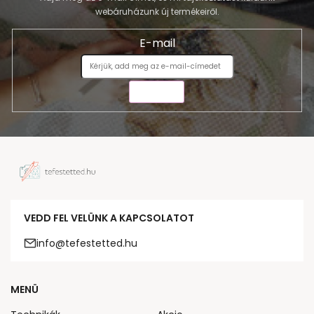
webáruházunk új termékeiről.
E-mail
KÜLDÉS
VEDD FEL VELÜNK A KAPCSOLATOT
info@tefestetted.hu
MENÜ