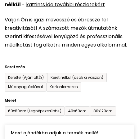
nélkül
-
kattints ide további részletekért
értékelése
5-
Váljon Ön is igazi művésszé és ébressze fel
ből
kreativitását! A számozott mezők útmutatónk
0,0
szerinti kifestésével lenyűgöző és professzionális
csillag.
műalkotást fog alkotni, minden egyes alkalommal.
Keretezés
Kerettel (Ajánlott👍)
Keret nélkül (csak a vászon)
Műanyagtáblával
Kartonlemezen
Méret
60x80cm (Legnépszerűbb⭐)
40x60cm
80x120cm
Most ajándékba adjuk a termék mellé!