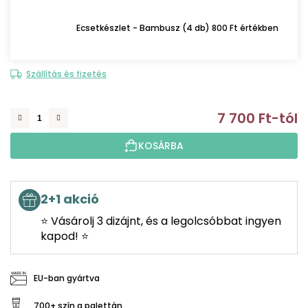
Ecsetkészlet - Bambusz (4 db) 800 Ft értékben
Szállítás és fizetés
7 700 Ft
-tól
E
KOSÁRBA
2+1 akció
⭐ Vásárolj 3 dizájnt, és a legolcsóbbat ingyen
kapod! ⭐
EU-ban gyártva
700+ szín a palettán