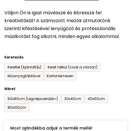
5-
Váljon Ön is igazi művésszé és ébressze fel
ből
kreativitását! A számozott mezők útmutatónk
0,0
szerinti kifestésével lenyűgöző és professzionális
csillag.
műalkotást fog alkotni, minden egyes alkalommal.
Keretezés
Kerettel (Ajánlott👍)
Keret nélkül (csak a vászon)
Műanyagtáblával
Kartonlemezen
Méret
60x80cm (Legnépszerűbb⭐)
30x40cm
40x50cm
80x100cm
Most ajándékba adjuk a termék mellé!