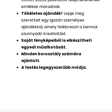
emlékek maradnak.
Tökéletes ajándék
!
Lepje meg
szeretteit egy igazán személyes
ajándékkal, amely felébreszti a bennük
szunnyadó kreativitást.
Saját fényképeiből is
elkészítheti
egyedi műalkotását.
Minden korosztály számára
ajánlott.
A festés legegyszerűbb módja.