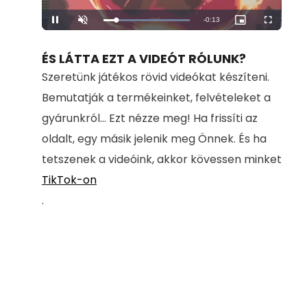
Remaining
-
0:13
Loaded
:
Pause
Unmute
Picture-
Fullscreen
100.00%
in-
Picture
Time
ÉS LÁTTA EZT A VIDEÓT RÓLUNK?
Szeretünk játékos rövid videókat készíteni.
Bemutatják a termékeinket, felvételeket a
gyárunkról... Ezt nézze meg! Ha frissíti az
oldalt, egy másik jelenik meg Önnek. És ha
tetszenek a videóink, akkor kövessen minket
TikTok-on
.