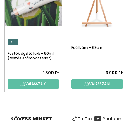
3 + 1
Faállvány - 68cm
Festékrögzítő lakk – 50ml
(festés számok szerint)
1 500 Ft
6 900 Ft
VÁLASSZA KI
VÁLASSZA KI
L
Á
B
KÖVESS MINKET
Tik Tok
Youtube
L
É