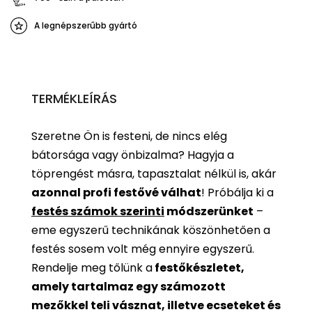
A legnépszerűbb gyártó
TERMÉKLEÍRÁS
Szeretne Ön is festeni, de nincs elég
bátorsága vagy önbizalma? Hagyja a
töprengést másra, tapasztalat nélkül is, akár
azonnal profi festővé válhat
!
Próbálja ki a
festés számok szerinti
módszerünket
–
eme egyszerű technikának köszönhetően a
festés sosem volt még ennyire egyszerű.
Rendelje meg tőlünk a
festőkészletet,
amely tartalmaz egy számozott
mezőkkel teli vásznat, illetve ecseteket és