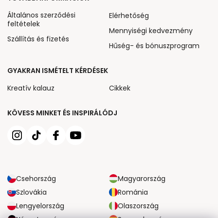
Általános szerződési
Elérhetőség
feltételek
Mennyiségi kedvezmény
Szállítás és fizetés
Hűség- és bónuszprogram
GYAKRAN ISMÉTELT KÉRDÉSEK
Kreatív kalauz
Cikkek
KÖVESS MINKET ÉS INSPIRÁLÓDJ
Csehország
Magyarország
Szlovákia
Románia
Lengyelország
Olaszország