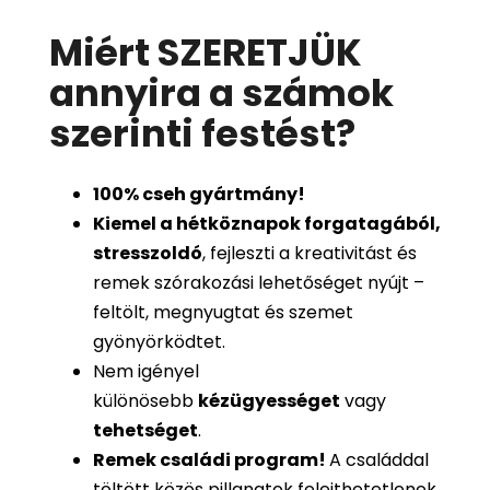
Miért SZERETJÜK
annyira a számok
szerinti festést
?
100%
cseh gyártmány!
Kiemel a hétköznapok forgatagából,
stresszoldó
, fejleszti a kreativitást és
remek szórakozási lehetőséget nyújt –
feltölt, megnyugtat és szemet
gyönyörködtet.
Nem igényel
különösebb
kézügyességet
vagy
tehetséget
.
Remek családi program
!
A családdal
töltött közös pillanatok felejthetetlenek