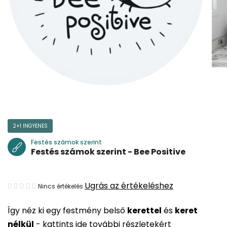
2+1 INGYENES
Festés számok szerint
Festés számok szerint - Bee Positive
A
Ugrás az értékeléshez
Nincs értékelés
termék
Így néz ki egy festmény belső
kerettel
és
keret
átlagos
nélkül
-
kattints ide további részletekért
értékelése