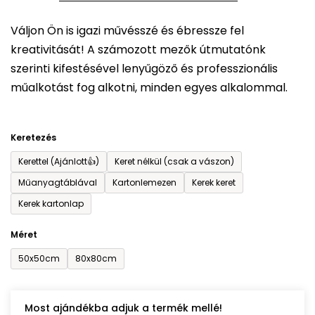
5-
Váljon Ön is igazi művésszé és ébressze fel
ből
kreativitását! A számozott mezők útmutatónk
0,0
szerinti kifestésével lenyűgöző és professzionális
csillag.
műalkotást fog alkotni, minden egyes alkalommal.
Keretezés
Kerettel (Ajánlott👍)
Keret nélkül (csak a vászon)
Műanyagtáblával
Kartonlemezen
Kerek keret
Kerek kartonlap
Méret
50x50cm
80x80cm
Most ajándékba adjuk a termék mellé!