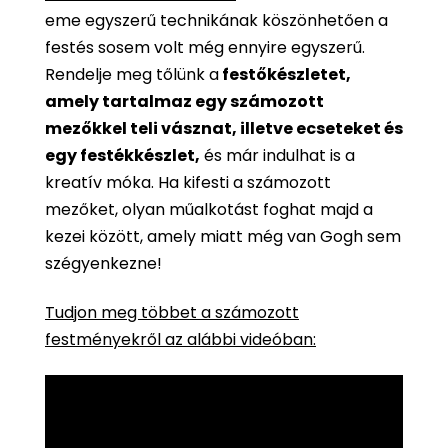
eme egyszerű technikának köszönhetően a
festés sosem volt még ennyire egyszerű.
Rendelje meg tőlünk a
festőkészletet,
amely tartalmaz egy számozott
mezőkkel teli vásznat, illetve ecseteket és
egy festékkészlet,
és már indulhat is a
kreatív móka. Ha kifesti a számozott
mezőket, olyan műalkotást foghat majd a
kezei között, amely miatt még van Gogh sem
szégyenkezne!
Tudjon meg többet a számozott
festményekről az alábbi videóban: