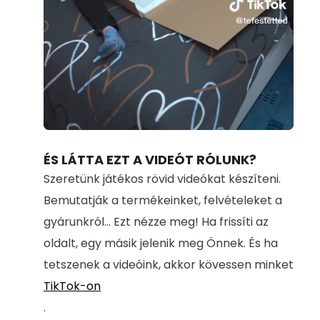
Loaded
:
Unmute
80.78%
ÉS LÁTTA EZT A VIDEÓT RÓLUNK?
Szeretünk játékos rövid videókat készíteni.
Bemutatják a termékeinket, felvételeket a
gyárunkról... Ezt nézze meg! Ha frissíti az
oldalt, egy másik jelenik meg Önnek. És ha
tetszenek a videóink, akkor kövessen minket
TikTok-on
.