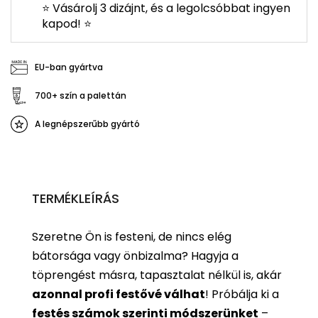
⭐ Vásárolj 3 dizájnt, és a legolcsóbbat ingyen
kapod! ⭐
EU-ban gyártva
700+ szín a palettán
A legnépszerűbb gyártó
TERMÉKLEÍRÁS
Szeretne Ön is festeni, de nincs elég
bátorsága vagy önbizalma? Hagyja a
töprengést másra, tapasztalat nélkül is, akár
azonnal profi festővé válhat
!
Próbálja ki a
festés számok szerinti
módszerünket
–