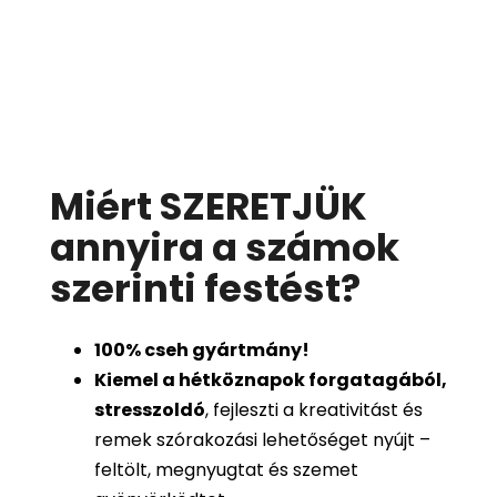
Miért SZERETJÜK
annyira a számok
szerinti festést
?
100%
cseh gyártmány!
Kiemel a hétköznapok forgatagából,
stresszoldó
, fejleszti a kreativitást és
remek szórakozási lehetőséget nyújt –
feltölt, megnyugtat és szemet