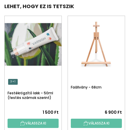
LEHET, HOGY EZ IS TETSZIK
3 + 1
Faállvány - 68cm
Festékrögzítő lakk – 50ml
(festés számok szerint)
1 500 Ft
6 900 Ft
VÁLASSZA KI
VÁLASSZA KI