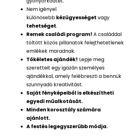
gyönyörködtet.
Nem igényel
különösebb
kézügyességet
vagy
tehetséget
.
Remek családi program
!
A családdal
töltött közös pillanatok felejthetetlenek
emlékek maradnak.
Tökéletes ajándék
!
Lepje meg
szeretteit egy igazán személyes
ajándékkal, amely felébreszti a bennük
szunnyadó kreativitást.
Saját fényképeiből is
elkészítheti
egyedi műalkotását.
Minden korosztály számára
ajánlott.
A festés legegyszerűbb módja.