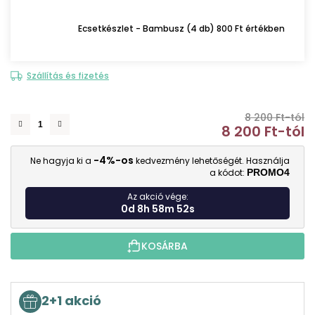
Ecsetkészlet - Bambusz (4 db) 800 Ft értékben
Szállítás és fizetés
8 200 Ft-tól
8 200 Ft
-tól
E
-4%-os
Ne hagyja ki a
kedvezmény lehetőségét. Használja
a kódot:
PROMO4
Az akció vége:
0d 8h 58m 51s
KOSÁRBA
2+1 akció