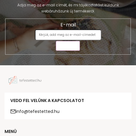
Adja meg az e-mail címét, és mi tájékoztatást küldünk
webáruházunk új termékeiről.
E-mail
KÜLDÉS
VEDD FEL VELÜNK A KAPCSOLATOT
info@tefestetted.hu
MENÜ