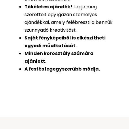
Tökéletes ajándék
!
Lepje meg
szeretteit egy igazán személyes
ajándékkal, amely felébreszti a bennük
szunnyadó kreativitást.
Saját fényképeiből is
elkészítheti
egyedi műalkotását.
Minden korosztály számára
ajánlott.
A festés legegyszerűbb módja.