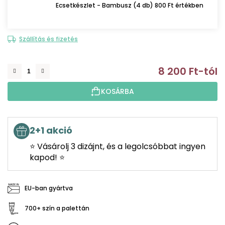
Ecsetkészlet - Bambusz (4 db) 800 Ft értékben
Szállítás és fizetés
8 200 Ft
-tól
E
KOSÁRBA
2+1 akció
⭐ Vásárolj 3 dizájnt, és a legolcsóbbat ingyen
kapod! ⭐
EU-ban gyártva
700+ szín a palettán