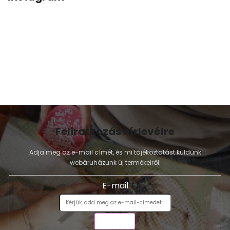
Feliratkozás hírlevélre
Adja meg az e-mail címét, és mi tájékoztatást küldünk
webáruházunk új termékeiről.
E-mail
KÜLDÉS