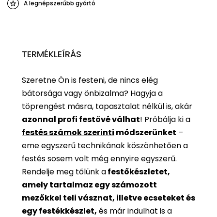
A legnépszerűbb gyártó
TERMÉKLEÍRÁS
Szeretne Ön is festeni, de nincs elég
bátorsága vagy önbizalma? Hagyja a
töprengést másra, tapasztalat nélkül is, akár
azonnal profi festővé válhat
!
Próbálja ki a
festés számok szerinti
módszerünket
–
eme egyszerű technikának köszönhetően a
festés sosem volt még ennyire egyszerű.
Rendelje meg tőlünk a
festőkészletet,
amely tartalmaz egy számozott
mezőkkel teli vásznat, illetve ecseteket és
egy festékkészlet,
és már indulhat is a