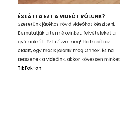
Loaded
:
Unmute
100.00%
ÉS LÁTTA EZT A VIDEÓT RÓLUNK?
Szeretünk játékos rövid videókat készíteni.
Bemutatják a termékeinket, felvételeket a
gyárunkról... Ezt nézze meg! Ha frissíti az
oldalt, egy másik jelenik meg Önnek. És ha
tetszenek a videóink, akkor kövessen minket
TikTok-on
.