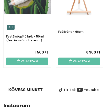
3 + 1
Faállvány - 68cm
Festékrögzítő lakk – 50ml
(festés számok szerint)
1 500 Ft
6 900 Ft
VÁLASSZA KI
VÁLASSZA KI
L
Á
B
KÖVESS MINKET
Tik Tok
Youtube
L
É
C
Instagram