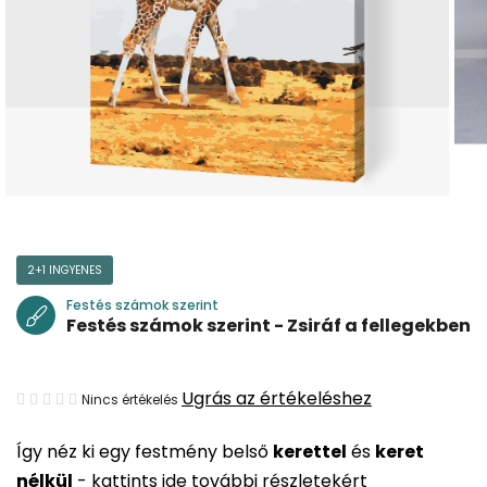
2+1 INGYENES
Festés számok szerint
Festés számok szerint - Zsiráf a fellegekben
A
Ugrás az értékeléshez
Nincs értékelés
termék
Így néz ki egy festmény belső
kerettel
és
keret
átlagos
nélkül
-
kattints ide további részletekért
értékelése