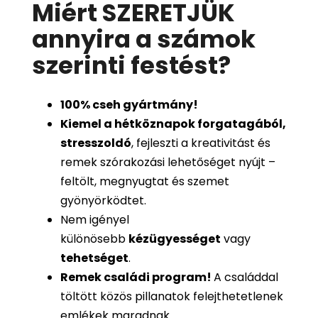
Miért SZERETJÜK
annyira a számok
szerinti festést
?
100%
cseh gyártmány!
Kiemel a hétköznapok forgatagából,
stresszoldó
, fejleszti a kreativitást és
remek szórakozási lehetőséget nyújt –
feltölt, megnyugtat és szemet
gyönyörködtet.
Nem igényel
különösebb
kézügyességet
vagy
tehetséget
.
Remek családi program
!
A családdal
töltött közös pillanatok felejthetetlenek
emlékek maradnak.