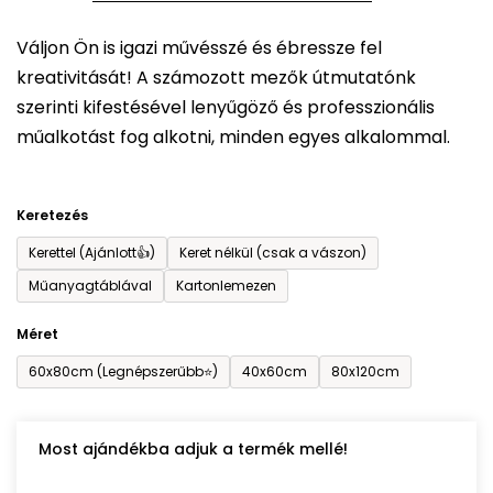
5-
Váljon Ön is igazi művésszé és ébressze fel
ből
kreativitását! A számozott mezők útmutatónk
0,0
szerinti kifestésével lenyűgöző és professzionális
csillag.
műalkotást fog alkotni, minden egyes alkalommal.
Keretezés
Kerettel (Ajánlott👍)
Keret nélkül (csak a vászon)
Műanyagtáblával
Kartonlemezen
Méret
60x80cm (Legnépszerűbb⭐)
40x60cm
80x120cm
Most ajándékba adjuk a termék mellé!