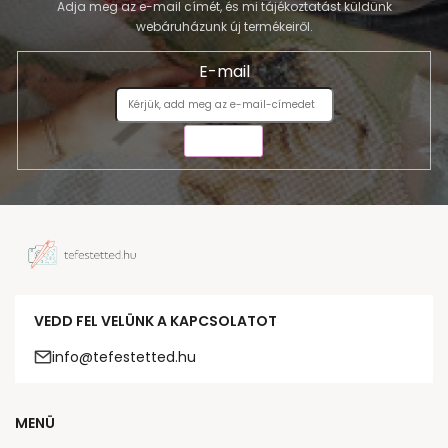
Adja meg az e-mail címét, és mi tájékoztatást küldünk
webáruházunk új termékeiről.
E-mail
KÜLDÉS
VEDD FEL VELÜNK A KAPCSOLATOT
info@tefestetted.hu
MENÜ