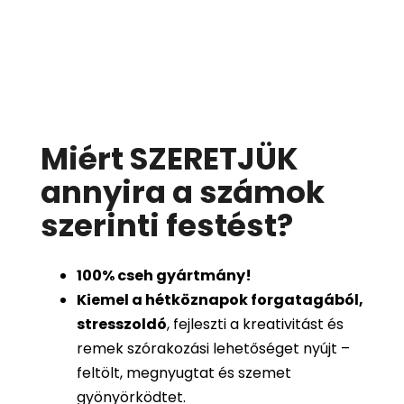
Miért SZERETJÜK
annyira a számok
szerinti festést
?
100%
cseh gyártmány!
Kiemel a hétköznapok forgatagából,
stresszoldó
, fejleszti a kreativitást és
remek szórakozási lehetőséget nyújt –
feltölt, megnyugtat és szemet
gyönyörködtet.