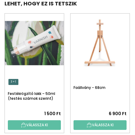
LEHET, HOGY EZ IS TETSZIK
3 + 1
Faállvány - 68cm
Festékrögzítő lakk – 50ml
(festés számok szerint)
1 500 Ft
6 900 Ft
VÁLASSZA KI
VÁLASSZA KI