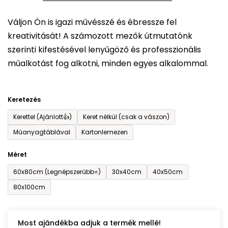
5-
Váljon Ön is igazi művésszé és ébressze fel
ből
kreativitását! A számozott mezők útmutatónk
0,0
szerinti kifestésével lenyűgöző és professzionális
csillag.
műalkotást fog alkotni, minden egyes alkalommal.
Keretezés
Kerettel (Ajánlott👍)
Keret nélkül (csak a vászon)
Műanyagtáblával
Kartonlemezen
Méret
60x80cm (Legnépszerűbb⭐)
30x40cm
40x50cm
80x100cm
Most ajándékba adjuk a termék mellé!