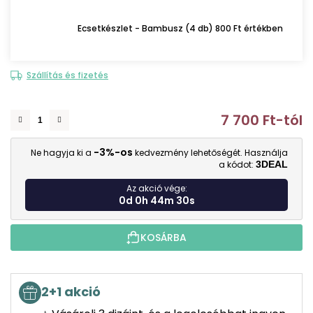
Ecsetkészlet - Bambusz (4 db) 800 Ft értékben
Szállítás és fizetés
7 700 Ft
-tól
E
-3%-os
Ne hagyja ki a
kedvezmény lehetőségét. Használja
a kódot:
3DEAL
Az akció vége:
0d 0h 44m 29s
KOSÁRBA
2+1 akció