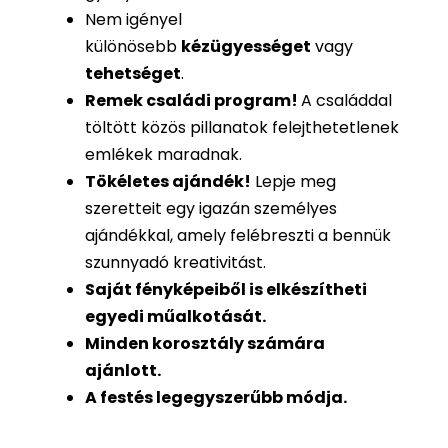
Nem igényel
különösebb
kézügyességet
vagy
tehetséget
.
Remek családi program
!
A családdal
töltött közös pillanatok felejthetetlenek
emlékek maradnak.
Tökéletes ajándék
!
Lepje meg
szeretteit egy igazán személyes
ajándékkal, amely felébreszti a bennük
szunnyadó kreativitást.
Saját fényképeiből is
elkészítheti
egyedi műalkotását.
Minden korosztály számára
ajánlott.
A festés legegyszerűbb módja.