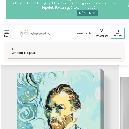
Ugrás
Fotóiból a lehető leggyorsabban és a lehető legjobb minőségben készíthetünk
képeket. EU-ban gyártott = nincs vám
a
NÉZZE MEG
fő
tartalomhoz
Bejelentkezés
KOSÁR
Kívánságlista
Menü
Kezdőlap
/
Technikák
/
Festés számok szerint
/
Festés számok
szerint - Vincent Van Gogh