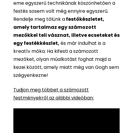
eme egyszerű technikának köszönhetően a
festés sosem volt még ennyire egyszerű.
Rendelje meg tőlünk a
festőkészletet,
amely tartalmaz egy számozott
mezőkkel teli vásznat, illetve ecseteket és
egy festékkészlet,
és már indulhat is a
kreatív móka. Ha kifesti a számozott
mezőket, olyan műalkotást foghat majd a
kezei között, amely miatt még van Gogh sem
szégyenkezne!
Tudjon meg többet a számozott
festményekről az alábbi videóban: