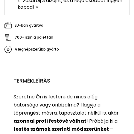
⭐ Vásárolj 3 dizájnt, és a legolcsóbbat ingyen
kapod! ⭐
EU-ban gyártva
700+ szín a palettán
A legnépszerűbb gyártó
TERMÉKLEÍRÁS
Szeretne Ön is festeni, de nincs elég
bátorsága vagy önbizalma? Hagyja a
töprengést másra, tapasztalat nélkül is, akár
azonnal profi festővé válhat
!
Próbálja ki a
festés számok szerinti
módszerünket
–