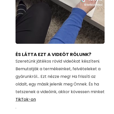
Loaded
:
Unmute
71.00%
ÉS LÁTTA EZT A VIDEÓT RÓLUNK?
Szeretünk játékos rövid videókat készíteni.
Bemutatják a termékeinket, felvételeket a
gyárunkról... Ezt nézze meg! Ha frissíti az
oldalt, egy másik jelenik meg Önnek. És ha
tetszenek a videóink, akkor kövessen minket
TikTok-on
.