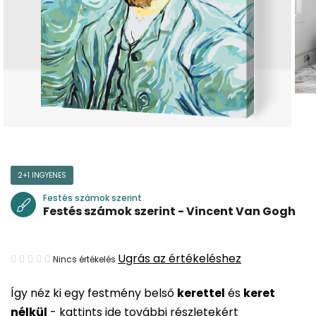
2+1 INGYENES
Festés számok szerint
Festés számok szerint - Vincent Van Gogh
A
Ugrás az értékeléshez
Nincs értékelés
termék
Így néz ki egy festmény belső
kerettel
és
keret
átlagos
nélkül
-
kattints ide további részletekért
értékelése