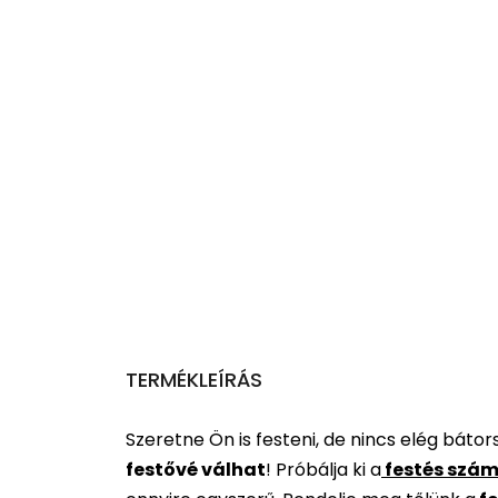
TERMÉKLEÍRÁS
Szeretne Ön is festeni, de nincs elég báto
festővé válhat
!
Próbálja ki a
festés szám