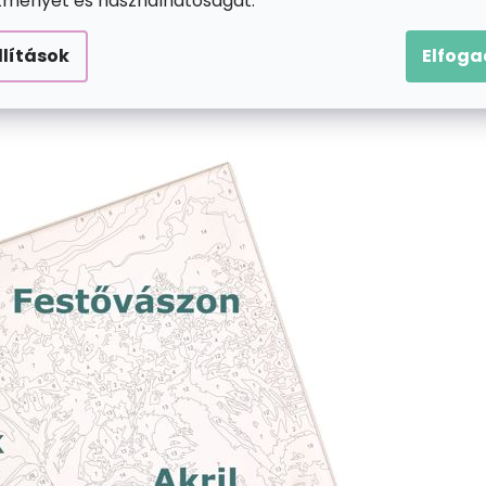
ítményét és használhatóságát.
llítások
Elfog