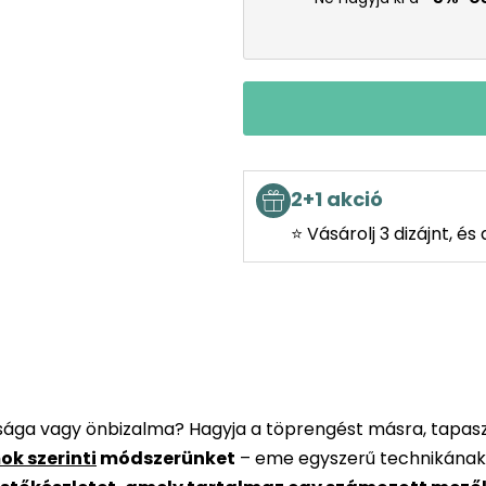
2+1 akció
⭐ Vásárolj 3 dizájnt, é
rsága vagy önbizalma? Hagyja a töprengést másra, tapaszt
ok szerinti
módszerünket
– eme egyszerű technikának