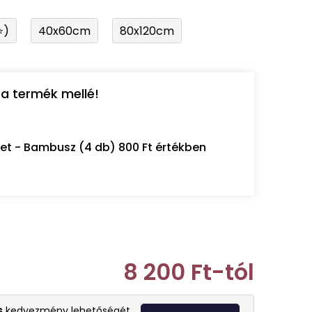
⭐)
40x60cm
80x120cm
a termék mellé!
let - Bambusz (4 db) 800 Ft értékben
8 200 Ft
-tól
Egységár:
s
kedvezmény lehetőségét.