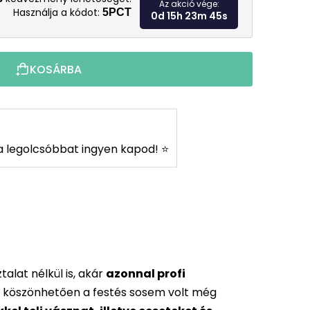
Az akció vége:
Használja a kódot:
5PCT
0d 15h 23m 44s
KOSÁRBA
s a legolcsóbbat ingyen kapod! ⭐
alat nélkül is, akár
azonnal profi
 köszönhetően a festés sosem volt még