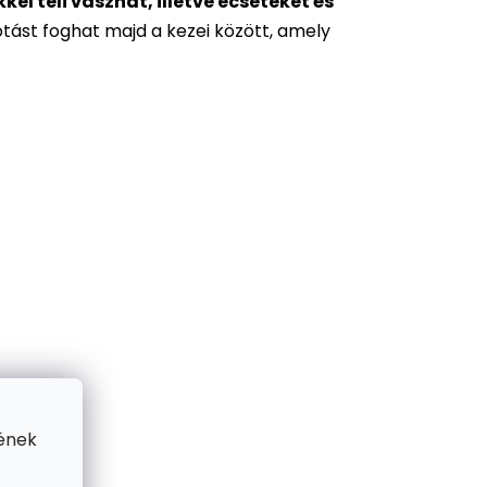
l teli vásznat, illetve ecseteket és
otást foghat majd a kezei között, amely
ének