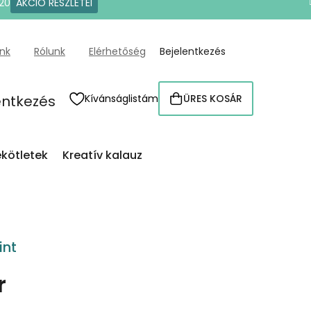
20
AKCIÓ RÉSZLETEI
ünk
Rólunk
Elérhetőség
Bejelentkezés
entkezés
Kívánságlistám
ÜRES KOSÁR
KOSÁR
kötletek
Kreatív kalauz
int
r