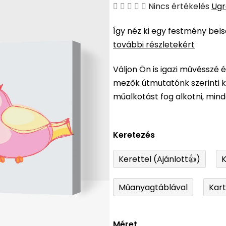
A
Nincs értékelés
Ugr
termék
Így néz ki egy festmény bel
átlagos
további részletekért
értékelése
5-
Váljon Ön is igazi művésszé 
ből
mezők útmutatónk szerinti ki
0,0
műalkotást fog alkotni, min
csillag.
Keretezés
Kerettel (Ajánlott👍)
K
Műanyagtáblával
Kar
Méret