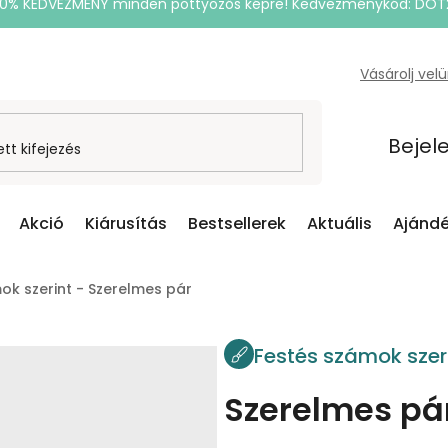
20% KEDVEZMÉNY minden pöttyözős képre! Kedvezménykód: DOT
Vásárolj vel
Bejel
Akció
Kiárusítás
Bestsellerek
Aktuális
Ajándé
ok szerint - Szerelmes pár
Festés számok szer
Szerelmes pá