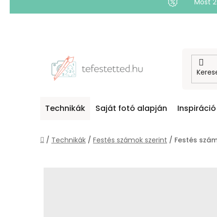
Most 
Ugrás
a
fő
tartalomhoz
Technikák
Saját fotó alapján
Inspiráció
Kezdőlap
/
Technikák
/
Festés számok szerint
/
Festés szám