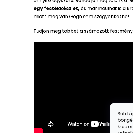
ennyire egyszerű. Rendelje meg tőlünk a
fe
egy festékkészlet,
és már indulhat is a k
miatt még van Gogh sem szégyenkezne!
Tudjon meg többet a számozott festménye
Süti f
böngés
köszön