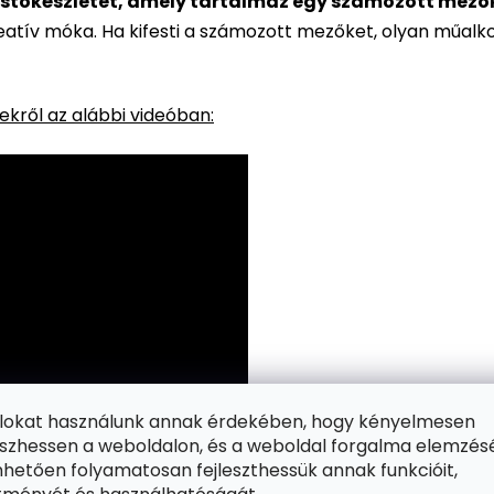
stőkészletet, amely tartalmaz egy számozott mezőkke
reatív móka. Ha kifesti a számozott mezőket, olyan műalk
kről az alábbi videóban:
ájlokat használunk annak érdekében, hogy kényelmesen
zhessen a weboldalon, és a weboldal forgalma elemzés
hetően folyamatosan fejleszthessük annak funkcióit,