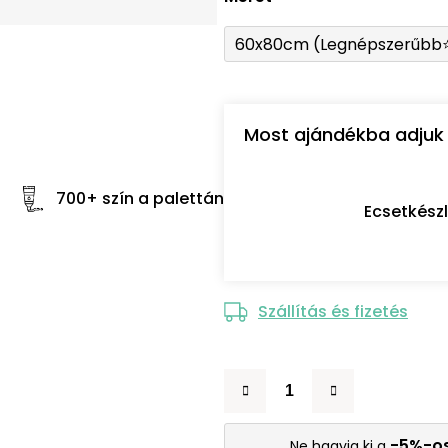
60x80cm (Legnépszerűbb
Most ajándékba adjuk 
700+ szín a palettán
Ecsetkész
Szállítás és fizetés
-5%-o
Ne hagyja ki a