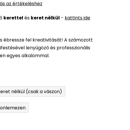
ás az értékeléshez
ső
kerettel
és
keret nélkül
-
kattints ide
és ébressze fel kreativitását! A számozott
festésével lenyűgöző és professzionális
den egyes alkalommal.
eret nélkül (csak a vászon)
tonlemezen