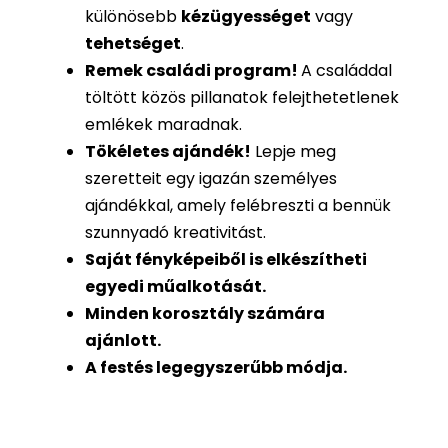
különösebb
kézügyességet
vagy
tehetséget
.
Remek családi program
!
A családdal
töltött közös pillanatok felejthetetlenek
emlékek maradnak.
Tökéletes ajándék
!
Lepje meg
szeretteit egy igazán személyes
ajándékkal, amely felébreszti a bennük
szunnyadó kreativitást.
Saját fényképeiből is
elkészítheti
egyedi műalkotását.
Minden korosztály számára
ajánlott.
A festés legegyszerűbb módja.