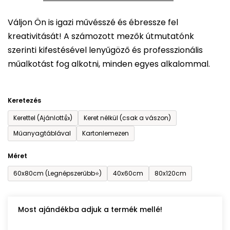
5-
Váljon Ön is igazi művésszé és ébressze fel
ből
kreativitását! A számozott mezők útmutatónk
0,0
szerinti kifestésével lenyűgöző és professzionális
csillag.
műalkotást fog alkotni, minden egyes alkalommal.
Keretezés
Kerettel (Ajánlott👍)
Keret nélkül (csak a vászon)
Műanyagtáblával
Kartonlemezen
Méret
60x80cm (Legnépszerűbb⭐)
40x60cm
80x120cm
Most ajándékba adjuk a termék mellé!