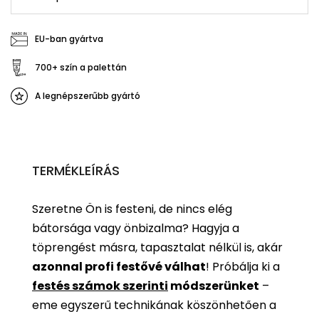
EU-ban gyártva
700+ szín a palettán
A legnépszerűbb gyártó
TERMÉKLEÍRÁS
Szeretne Ön is festeni, de nincs elég
bátorsága vagy önbizalma? Hagyja a
töprengést másra, tapasztalat nélkül is, akár
azonnal profi festővé válhat
!
Próbálja ki a
festés számok szerinti
módszerünket
–
eme egyszerű technikának köszönhetően a