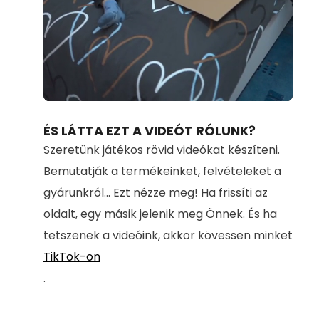
Loaded
:
Unmute
80.78%
ÉS LÁTTA EZT A VIDEÓT RÓLUNK?
Szeretünk játékos rövid videókat készíteni.
Bemutatják a termékeinket, felvételeket a
gyárunkról... Ezt nézze meg! Ha frissíti az
oldalt, egy másik jelenik meg Önnek. És ha
tetszenek a videóink, akkor kövessen minket
TikTok-on
.