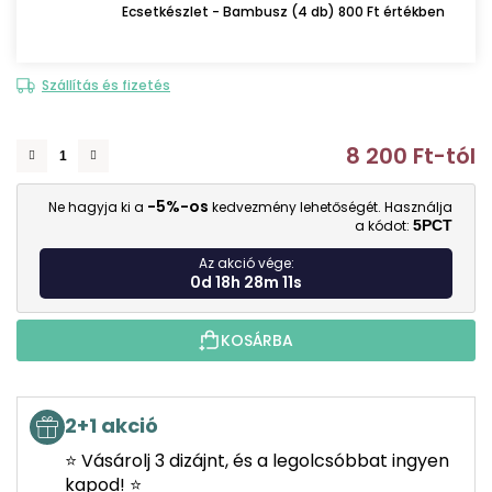
Ecsetkészlet - Bambusz (4 db) 800 Ft értékben
Szállítás és fizetés
8 200 Ft
-tól
E
-5%-os
Ne hagyja ki a
kedvezmény lehetőségét. Használja
a kódot:
5PCT
Az akció vége:
0d 18h 28m 10s
KOSÁRBA
2+1 akció
⭐ Vásárolj 3 dizájnt, és a legolcsóbbat ingyen
kapod! ⭐