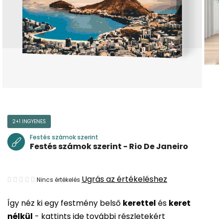
2+1 INGYENES
Festés számok szerint
Festés számok szerint - Rio De Janeiro
A
Ugrás az értékeléshez
Nincs értékelés
termék
Így néz ki egy festmény belső
kerettel
és
keret
átlagos
nélkül
-
kattints ide további részletekért
értékelése