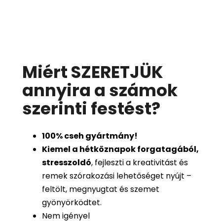
Miért SZERETJÜK
annyira a számok
szerinti festést
?
100%
cseh gyártmány!
Kiemel a hétköznapok forgatagából,
stresszoldó
, fejleszti a kreativitást és
remek szórakozási lehetőséget nyújt –
feltölt, megnyugtat és szemet
gyönyörködtet.
Nem igényel