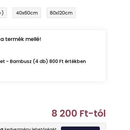
⭐)
40x60cm
80x120cm
a termék mellé!
let - Bambusz (4 db) 800 Ft értékben
8 200 Ft
-tól
Egységár:
os
kedvezmény lehetőségét.