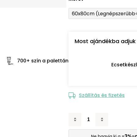
60x80cm (Legnépszerűbb
Most ajándékba adjuk 
700+ szín a palettán
Ecsetkész
Szállítás és fizetés
-3%-
Ne hagyja ki a