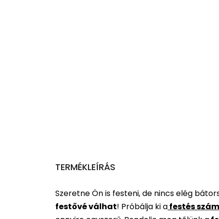
TERMÉKLEÍRÁS
Szeretne Ön is festeni, de nincs elég báto
festővé válhat
!
Próbálja ki a
festés szám