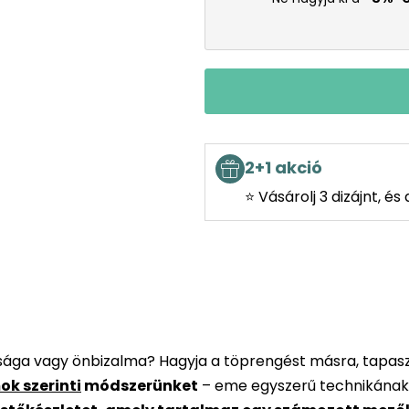
2+1 akció
⭐ Vásárolj 3 dizájnt, é
rsága vagy önbizalma? Hagyja a töprengést másra, tapaszt
ok szerinti
módszerünket
– eme egyszerű technikának