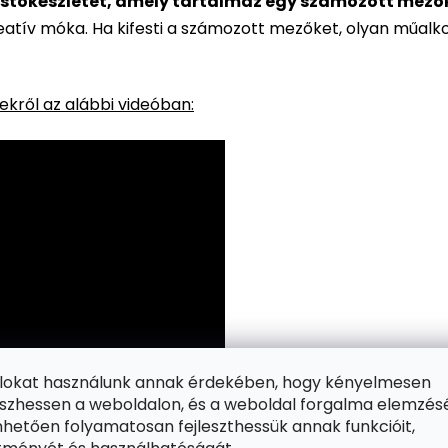
stőkészletet, amely tartalmaz egy számozott mezőkke
reatív móka. Ha kifesti a számozott mezőket, olyan műalk
kről az alábbi videóban:
ájlokat használunk annak érdekében, hogy kényelmesen
zhessen a weboldalon, és a weboldal forgalma elemzés
hetően folyamatosan fejleszthessük annak funkcióit,