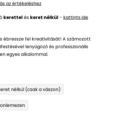
ás az értékeléshez
ső
kerettel
és
keret nélkül
-
kattints ide
és ébressze fel kreativitását! A számozott
festésével lenyűgöző és professzionális
den egyes alkalommal.
eret nélkül (csak a vászon)
tonlemezen