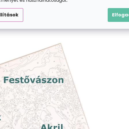
ítményét és használhatóságát.
llítások
Elfog