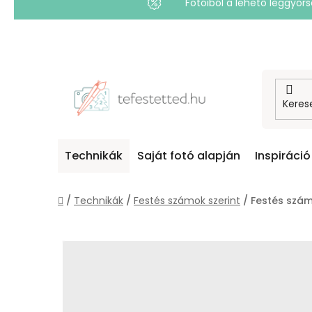
Fotóiból a lehető leggyo
Ugrás
a
fő
tartalomhoz
Technikák
Saját fotó alapján
Inspiráció
Kezdőlap
/
Technikák
/
Festés számok szerint
/
Festés szám