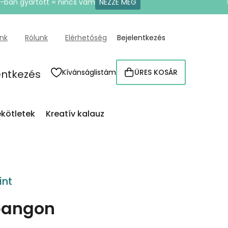
U-ban gyártott = nincs vám
NÉZZE MEG
ünk
Rólunk
Elérhetőség
Bejelentkezés
entkezés
Kívánságlistám
ÜRES KOSÁR
KOSÁR
kötletek
Kreatív kalauz
int
ypangon