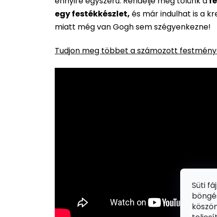
ennyire egyszerű. Rendelje meg tőlünk a
fe
egy festékkészlet,
és már indulhat is a k
miatt még van Gogh sem szégyenkezne!
Tudjon meg többet a számozott festménye
Süti f
böngés
köszön