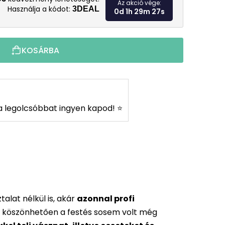
Az akció vége:
Használja a kódot:
3DEAL
0d 1h 29m 26s
KOSÁRBA
s a legolcsóbbat ingyen kapod! ⭐
alat nélkül is, akár
azonnal profi
 köszönhetően a festés sosem volt még