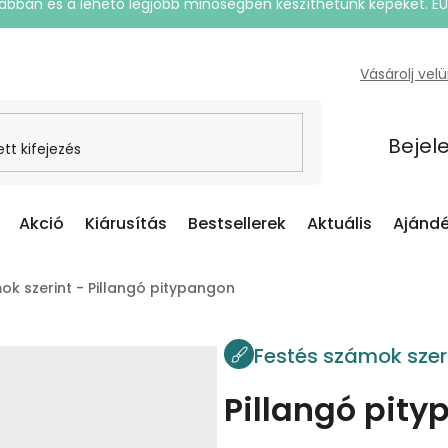
rsabban és a lehető legjobb minőségben készíthetünk képeket. E
Vásárolj vel
Bejel
Akció
Kiárusítás
Bestsellerek
Aktuális
Ajándé
ok szerint - Pillangó pitypangon
Festés számok szer
Pillangó pit