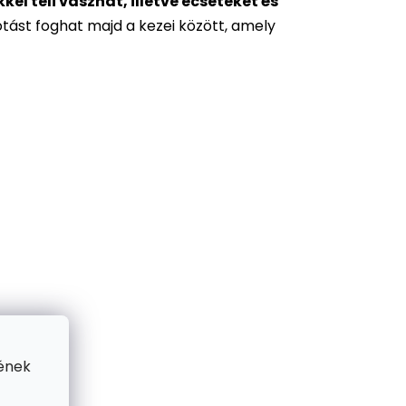
l teli vásznat, illetve ecseteket és
otást foghat majd a kezei között, amely
ének