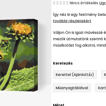
A
Nincs értékelés
Ugr
termék
Így néz ki egy festmény bel
átlagos
további részletekért
értékelése
5-
Váljon Ön is igazi művésszé 
ből
mezők útmutatónk szerinti ki
0,0
műalkotást fog alkotni, min
csillag.
Keretezés
Kerettel (Ajánlott👍)
K
Műanyagtáblával
Kar
Méret