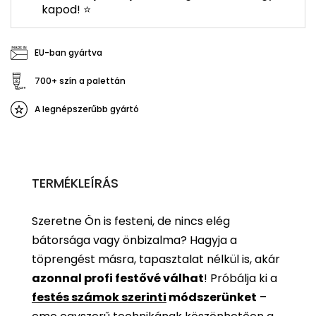
kapod! ⭐
EU-ban gyártva
700+ szín a palettán
A legnépszerűbb gyártó
TERMÉKLEÍRÁS
Szeretne Ön is festeni, de nincs elég
bátorsága vagy önbizalma? Hagyja a
töprengést másra, tapasztalat nélkül is, akár
azonnal profi festővé válhat
!
Próbálja ki a
festés számok szerinti
módszerünket
–