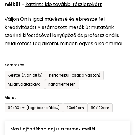
nélkül
-
kattints ide további részletekért
értékelése
5-
Váljon Ön is igazi művésszé és ébressze fel
ből
kreativitását! A számozott mezők útmutatónk
0,0
szerinti kifestésével lenyűgöző és professzionális
csillag.
műalkotást fog alkotni, minden egyes alkalommal.
Keretezés
Kerettel (Ajánlott👍)
Keret nélkül (csak a vászon)
Műanyagtáblával
Kartonlemezen
Méret
60x80cm (Legnépszerűbb⭐)
40x60cm
80x120cm
Most ajándékba adjuk a termék mellé!