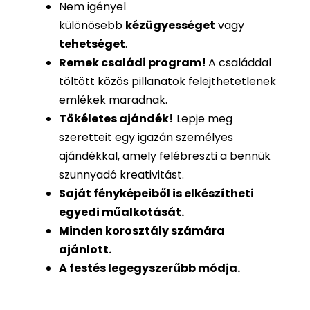
Nem igényel
különösebb
kézügyességet
vagy
tehetséget
.
Remek családi program
!
A családdal
töltött közös pillanatok felejthetetlenek
emlékek maradnak.
Tökéletes ajándék
!
Lepje meg
szeretteit egy igazán személyes
ajándékkal, amely felébreszti a bennük
szunnyadó kreativitást.
Saját fényképeiből is
elkészítheti
egyedi műalkotását.
Minden korosztály számára
ajánlott.
A festés legegyszerűbb módja.