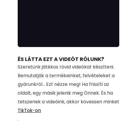
Loaded
:
Unmute
100.00%
ÉS LÁTTA EZT A VIDEÓT RÓLUNK?
Szeretünk játékos rövid videókat készíteni.
Bemutatják a termékeinket, felvételeket a
gyárunkról... Ezt nézze meg! Ha frissíti az
oldalt, egy másik jelenik meg Önnek. És ha
tetszenek a videóink, akkor kövessen minket
TikTok-on
.