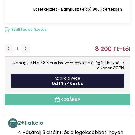
Ecsetkészlet - Bambusz (4 db) 800 Ft értékben
Szállítás és fizetés
8 200 Ft
-tól
E
-3%-os
Ne hagyja ki a
kedvezmény lehetőségét. Használja
a kódot:
3CPN
Az akció vége:
0d 14h 46m 0s
KOSÁRBA
2+1 akció
⭐ Vásárolj 3 dizájnt, és a legolcsóbbat ingyen