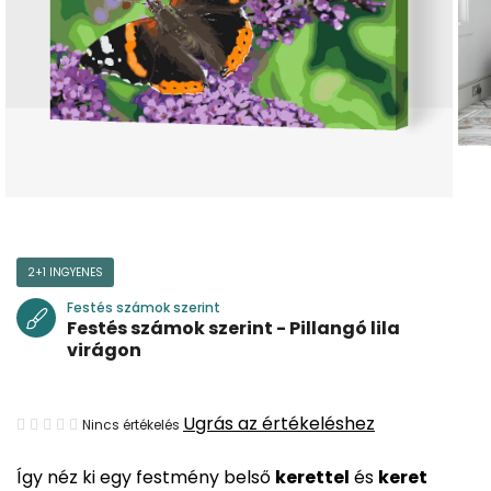
2+1 INGYENES
Festés számok szerint
Festés számok szerint - Pillangó lila
virágon
A
Ugrás az értékeléshez
Nincs értékelés
termék
Így néz ki egy festmény belső
kerettel
és
keret
átlagos