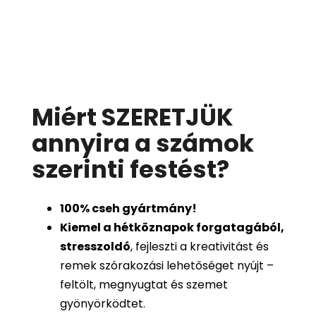
Miért SZERETJÜK
annyira a számok
szerinti festést
?
100%
cseh gyártmány!
Kiemel a hétköznapok forgatagából,
stresszoldó
, fejleszti a kreativitást és
remek szórakozási lehetőséget nyújt –
feltölt, megnyugtat és szemet
gyönyörködtet.