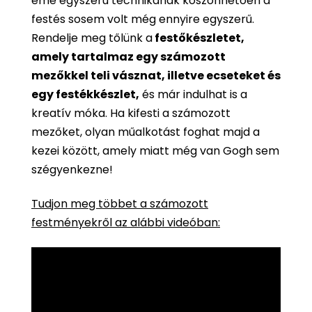
eme egyszerű technikának köszönhetően a
festés sosem volt még ennyire egyszerű.
Rendelje meg tőlünk a
festőkészletet,
amely tartalmaz egy számozott
mezőkkel teli vásznat, illetve ecseteket és
egy festékkészlet,
és már indulhat is a
kreatív móka. Ha kifesti a számozott
mezőket, olyan műalkotást foghat majd a
kezei között, amely miatt még van Gogh sem
szégyenkezne!
Tudjon meg többet a számozott
festményekről az alábbi videóban: