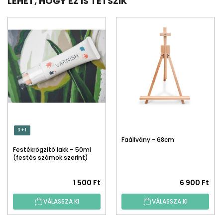
LEHET, HOGY EZ IS TETSZIK
3 + 1
Faállvány - 68cm
Festékrögzítő lakk – 50ml
(festés számok szerint)
1 500 Ft
6 900 Ft
VÁLASSZA KI
VÁLASSZA KI