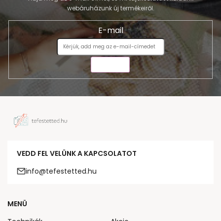
webáruházunk új termékeiről.
E-mail
KÜLDÉS
VEDD FEL VELÜNK A KAPCSOLATOT
info@tefestetted.hu
MENÜ