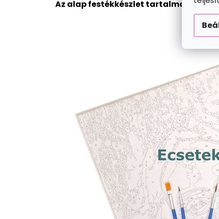
teljes
Az alap festékkészlet tartalma:
Beá