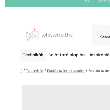
Most 
Ugrás
a
fő
tartalomhoz
Technikák
Saját fotó alapján
Inspiráció
Kezdőlap
/
Technikák
/
Festés számok szerint
/
Festés szá