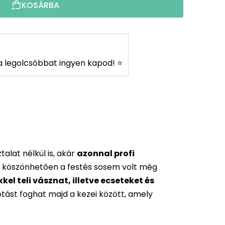
KOSÁRBA
s a legolcsóbbat ingyen kapod! ⭐
alat nélkül is, akár
azonnal profi
 köszönhetően a festés sosem volt még
l teli vásznat, illetve ecseteket és
otást foghat majd a kezei között, amely