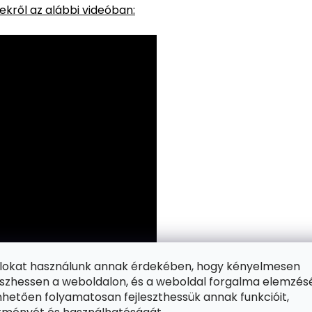
kről az alábbi videóban:
ájlokat használunk annak érdekében, hogy kényelmesen
zhessen a weboldalon, és a weboldal forgalma elemzés
hetően folyamatosan fejleszthessük annak funkcióit,