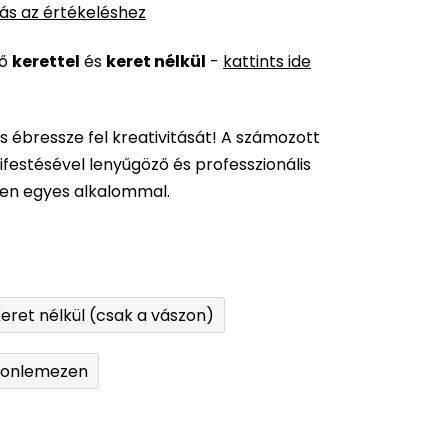
ás az értékeléshez
ső
kerettel
és
keret nélkül
-
kattints ide
és ébressze fel kreativitását! A számozott
festésével lenyűgöző és professzionális
den egyes alkalommal.
eret nélkül (csak a vászon)
tonlemezen