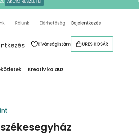
20
AKCIÓ RÉSZLETEI
ünk
Rólunk
Elérhetőség
Bejelentkezés
entkezés
Kívánságlistám
ÜRES KOSÁR
KOSÁR
kötletek
Kreatív kalauz
int
székesegyház