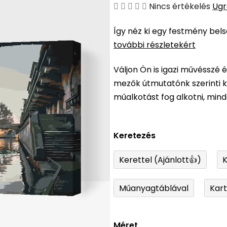
A
Nincs értékelés
Ugr
termék
Így néz ki egy festmény bel
átlagos
további részletekért
értékelése
5-
Váljon Ön is igazi művésszé 
ből
mezők útmutatónk szerinti ki
0,0
műalkotást fog alkotni, min
csillag.
Keretezés
Kerettel (Ajánlott👍)
K
Műanyagtáblával
Kar
Méret