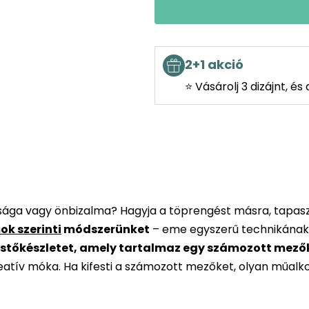
2+1 akció
⭐ Vásárolj 3 dizájnt, é
rsága vagy önbizalma? Hagyja a töprengést másra, tapaszt
ok szerinti
módszerünket
– eme egyszerű technikának
stőkészletet, amely tartalmaz egy számozott mezőkke
reatív móka. Ha kifesti a számozott mezőket, olyan műalk