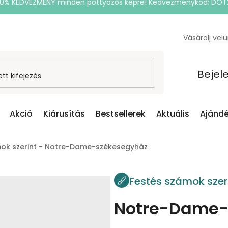
20% KEDVEZMÉNY minden pöttyözős képre! Kedvezménykód: DOT
Vásárolj vel
Bejel
Akció
Kiárusítás
Bestsellerek
Aktuális
Ajándé
mok szerint - Notre-Dame-székesegyház
Festés számok szer
Notre-Dame-