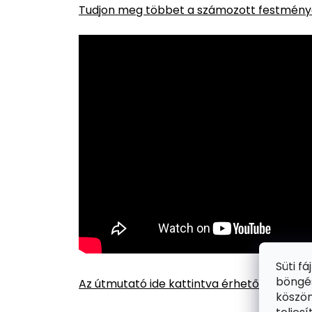
Tudjon meg többet a számozott festménye
Süti f
böngés
Az útmutató ide kattintva érhető el.
köszön