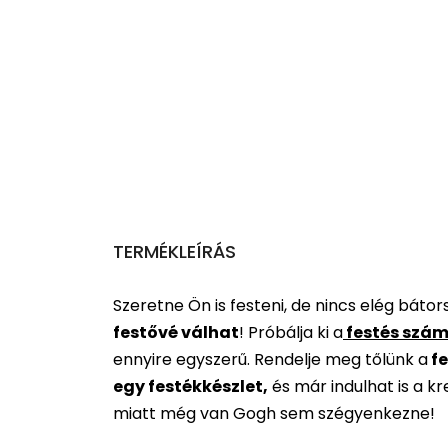
TERMÉKLEÍRÁS
Szeretne Ön is festeni, de nincs elég báto
festővé válhat
!
Próbálja ki a
festés szám
ennyire egyszerű. Rendelje meg tőlünk a
fe
egy festékkészlet,
és már indulhat is a k
miatt még van Gogh sem szégyenkezne!