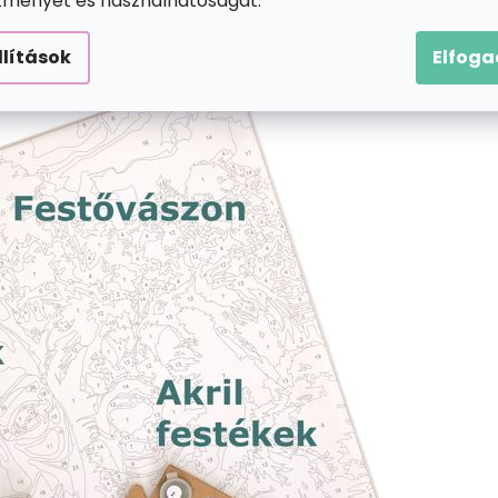
ítményét és használhatóságát.
llítások
Elfog