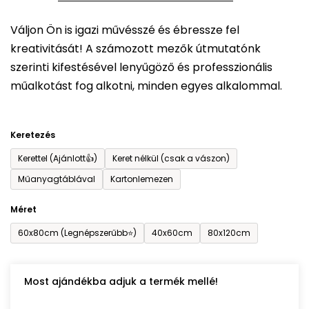
5-
Váljon Ön is igazi művésszé és ébressze fel
ből
kreativitását! A számozott mezők útmutatónk
0,0
szerinti kifestésével lenyűgöző és professzionális
csillag.
műalkotást fog alkotni, minden egyes alkalommal.
Keretezés
Kerettel (Ajánlott👍)
Keret nélkül (csak a vászon)
Műanyagtáblával
Kartonlemezen
Méret
60x80cm (Legnépszerűbb⭐)
40x60cm
80x120cm
Most ajándékba adjuk a termék mellé!