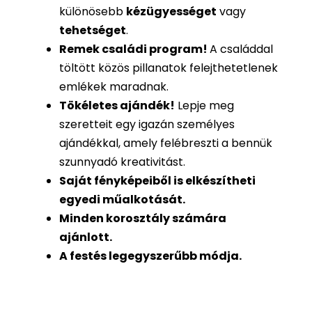
különösebb
kézügyességet
vagy
tehetséget
.
Remek családi program
!
A családdal
töltött közös pillanatok felejthetetlenek
emlékek maradnak.
Tökéletes ajándék
!
Lepje meg
szeretteit egy igazán személyes
ajándékkal, amely felébreszti a bennük
szunnyadó kreativitást.
Saját fényképeiből is
elkészítheti
egyedi műalkotását.
Minden korosztály számára
ajánlott.
A festés legegyszerűbb módja.