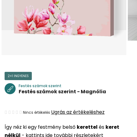
2+1 INGYENES
Festés számok szerint
Festés számok szerint - Magnólia
A
Ugrás az értékeléshez
Nincs értékelés
termék
Így néz ki egy festmény belső
kerettel
és
keret
átlagos
nélkül
-
kattints ide további részletekért
értékelése