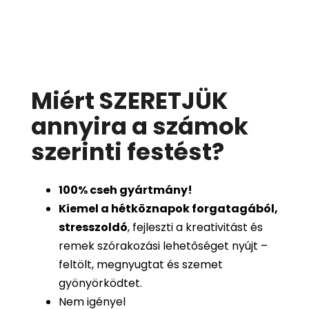
Miért SZERETJÜK
annyira a számok
szerinti festést
?
100%
cseh gyártmány!
Kiemel a hétköznapok forgatagából,
stresszoldó
, fejleszti a kreativitást és
remek szórakozási lehetőséget nyújt –
feltölt, megnyugtat és szemet
gyönyörködtet.
Nem igényel