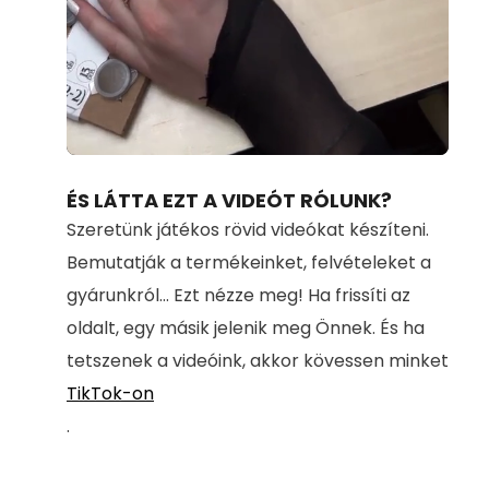
Loaded
:
Unmute
100.00%
ÉS LÁTTA EZT A VIDEÓT RÓLUNK?
Szeretünk játékos rövid videókat készíteni.
Bemutatják a termékeinket, felvételeket a
gyárunkról... Ezt nézze meg! Ha frissíti az
oldalt, egy másik jelenik meg Önnek. És ha
tetszenek a videóink, akkor kövessen minket
TikTok-on
.