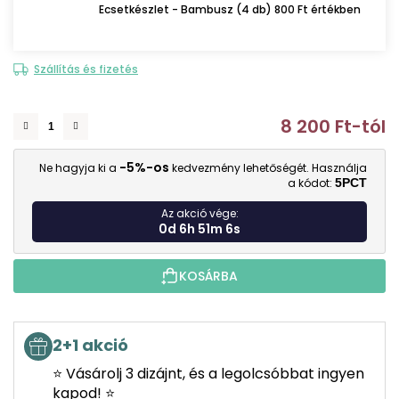
Ecsetkészlet - Bambusz (4 db) 800 Ft értékben
Szállítás és fizetés
8 200 Ft
-tól
E
-5%-os
Ne hagyja ki a
kedvezmény lehetőségét. Használja
a kódot:
5PCT
Az akció vége:
0d 6h 51m 5s
KOSÁRBA
2+1 akció
⭐ Vásárolj 3 dizájnt, és a legolcsóbbat ingyen
kapod! ⭐