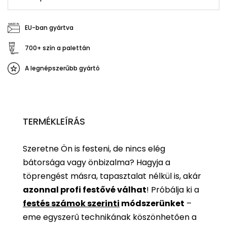
EU-ban gyártva
700+ szín a palettán
A legnépszerűbb gyártó
TERMÉKLEÍRÁS
Szeretne Ön is festeni, de nincs elég
bátorsága vagy önbizalma? Hagyja a
töprengést másra, tapasztalat nélkül is, akár
azonnal profi festővé válhat
!
Próbálja ki a
festés számok szerinti
módszerünket
–
eme egyszerű technikának köszönhetően a