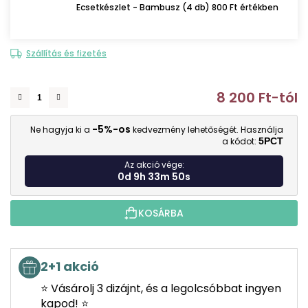
Ecsetkészlet - Bambusz (4 db) 800 Ft értékben
Szállítás és fizetés
8 200 Ft
-tól
E
-5%-os
Ne hagyja ki a
kedvezmény lehetőségét. Használja
a kódot:
5PCT
Az akció vége:
0d 9h 33m 49s
KOSÁRBA
2+1 akció
⭐ Vásárolj 3 dizájnt, és a legolcsóbbat ingyen
kapod! ⭐