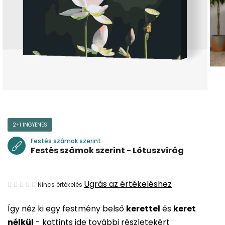
2+1 INGYENES
Festés számok szerint
Festés számok szerint - Lótuszvirág
A
Ugrás az értékeléshez
Nincs értékelés
termék
Így néz ki egy festmény belső
kerettel
és
keret
átlagos
nélkül
-
kattints ide további részletekért
értékelése