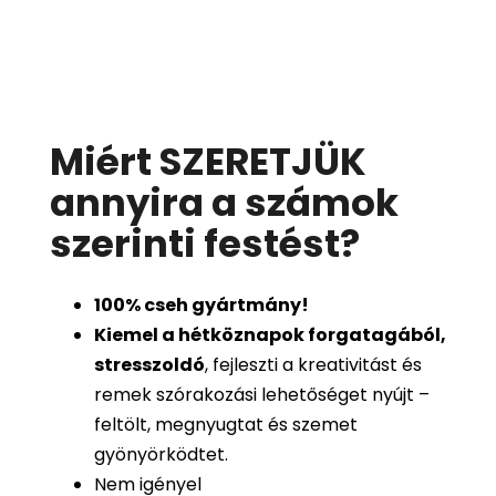
Miért SZERETJÜK
annyira a számok
szerinti festést
?
100%
cseh gyártmány!
Kiemel a hétköznapok forgatagából,
stresszoldó
, fejleszti a kreativitást és
remek szórakozási lehetőséget nyújt –
feltölt, megnyugtat és szemet
gyönyörködtet.
Nem igényel