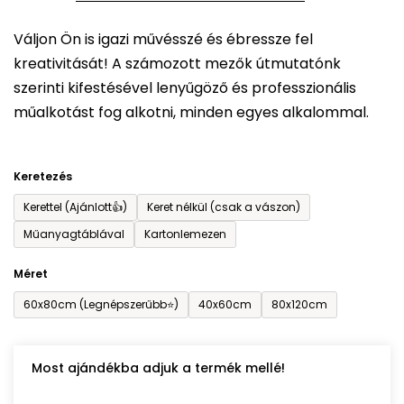
5-
Váljon Ön is igazi művésszé és ébressze fel
ből
kreativitását! A számozott mezők útmutatónk
0,0
szerinti kifestésével lenyűgöző és professzionális
csillag.
műalkotást fog alkotni, minden egyes alkalommal.
Keretezés
Kerettel (Ajánlott👍)
Keret nélkül (csak a vászon)
Műanyagtáblával
Kartonlemezen
Méret
60x80cm (Legnépszerűbb⭐)
40x60cm
80x120cm
Most ajándékba adjuk a termék mellé!