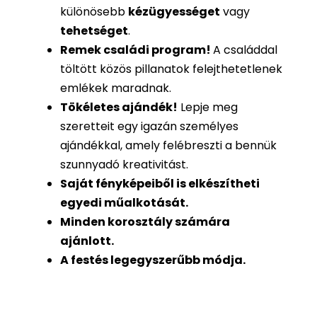
különösebb
kézügyességet
vagy
tehetséget
.
Remek családi program
!
A családdal
töltött közös pillanatok felejthetetlenek
emlékek maradnak.
Tökéletes ajándék
!
Lepje meg
szeretteit egy igazán személyes
ajándékkal, amely felébreszti a bennük
szunnyadó kreativitást.
Saját fényképeiből is
elkészítheti
egyedi műalkotását.
Minden korosztály számára
ajánlott.
A festés legegyszerűbb módja.