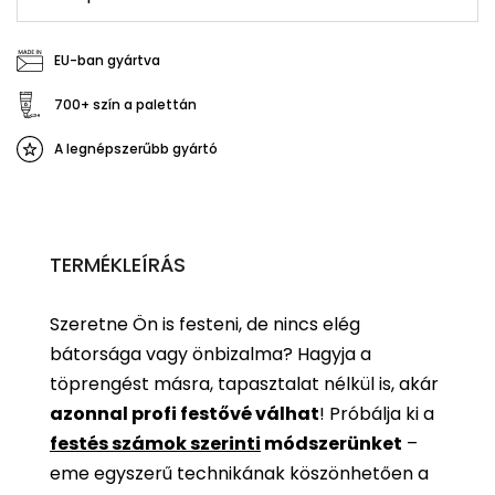
EU-ban gyártva
700+ szín a palettán
A legnépszerűbb gyártó
TERMÉKLEÍRÁS
Szeretne Ön is festeni, de nincs elég
bátorsága vagy önbizalma? Hagyja a
töprengést másra, tapasztalat nélkül is, akár
azonnal profi festővé válhat
!
Próbálja ki a
festés számok szerinti
módszerünket
–
eme egyszerű technikának köszönhetően a