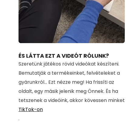
Loaded
:
Unmute
71.00%
ÉS LÁTTA EZT A VIDEÓT RÓLUNK?
Szeretünk játékos rövid videókat készíteni.
Bemutatják a termékeinket, felvételeket a
gyárunkról... Ezt nézze meg! Ha frissíti az
oldalt, egy másik jelenik meg Önnek. És ha
tetszenek a videóink, akkor kövessen minket
TikTok-on
.