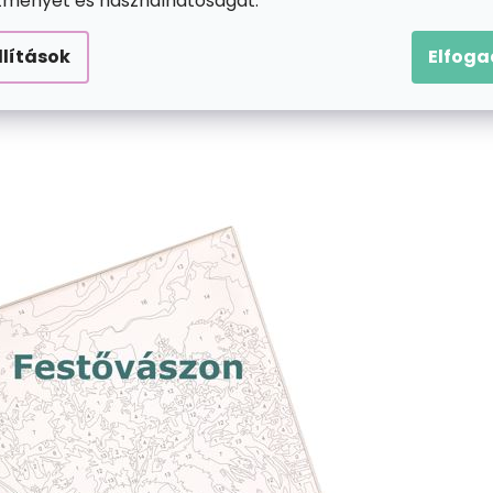
ítményét és használhatóságát.
llítások
Elfog