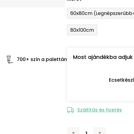
60x80cm (Legnépszerűbb
80x100cm
Most ajándékba adjuk 
700+ szín a palettán
Ecsetkész
Szállítás és fizetés