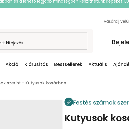
rsabban és a lehető legjobb minőségben készíthetünk képeket. E
Vásárolj vel
Bejel
Akció
Kiárusítás
Bestsellerek
Aktuális
Ajándé
ok szerint - Kutyusok kosárban
Festés számok szer
Kutyusok kos