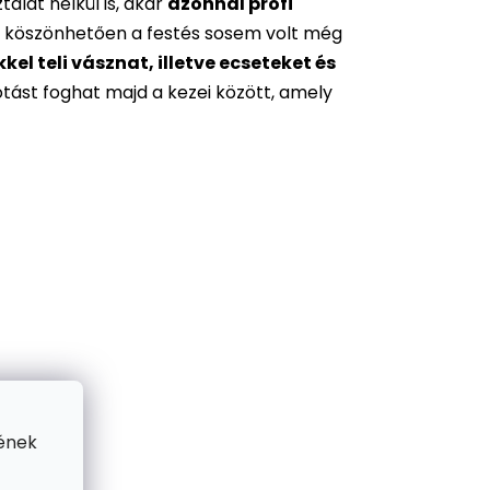
alat nélkül is, akár
azonnal profi
 köszönhetően a festés sosem volt még
l teli vásznat, illetve ecseteket és
otást foghat majd a kezei között, amely
ének