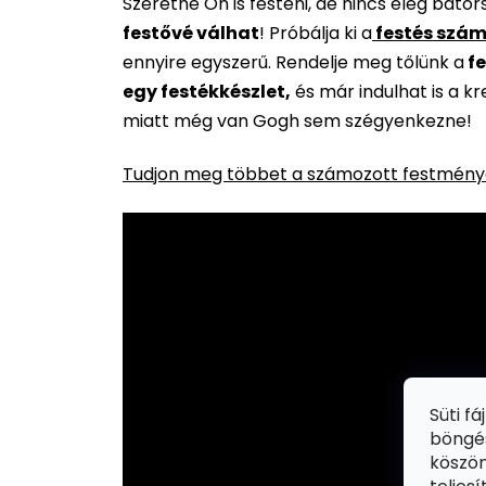
Szeretne Ön is festeni, de nincs elég báto
festővé válhat
!
Próbálja ki a
festés szám
ennyire egyszerű. Rendelje meg tőlünk a
fe
egy festékkészlet,
és már indulhat is a k
miatt még van Gogh sem szégyenkezne!
Tudjon meg többet a számozott festménye
Süti f
böngés
köszön