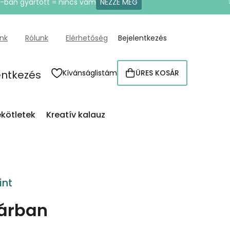
U-ban gyártott = nincs vám
NÉZZE MEG
ünk
Rólunk
Elérhetőség
Bejelentkezés
entkezés
Kívánságlistám
ÜRES KOSÁR
KOSÁR
kötletek
Kreatív kalauz
int
árban