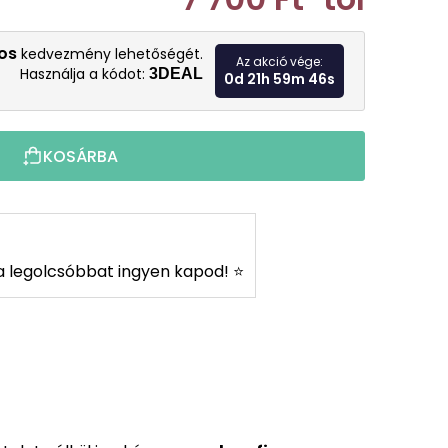
Egységár:
os
kedvezmény lehetőségét.
Az akció vége:
Használja a kódot:
3DEAL
0d 21h 59m 45s
KOSÁRBA
s a legolcsóbbat ingyen kapod! ⭐