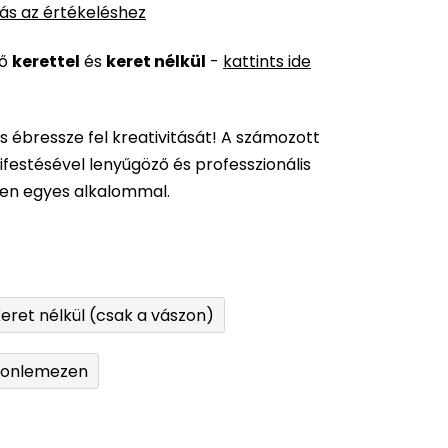
ás az értékeléshez
ső
kerettel
és
keret nélkül
-
kattints ide
és ébressze fel kreativitását! A számozott
festésével lenyűgöző és professzionális
den egyes alkalommal.
eret nélkül (csak a vászon)
tonlemezen