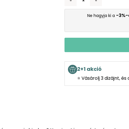
-3%-
Ne hagyja ki a
2+1 akció
⭐ Vásárolj 3 dizájnt, é