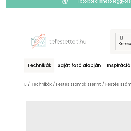
Fotóiból a lehető leggyo
Ugrás
a
fő
tartalomhoz
Technikák
Saját fotó alapján
Inspiráció
Kezdőlap
/
Technikák
/
Festés számok szerint
/
Festés szám