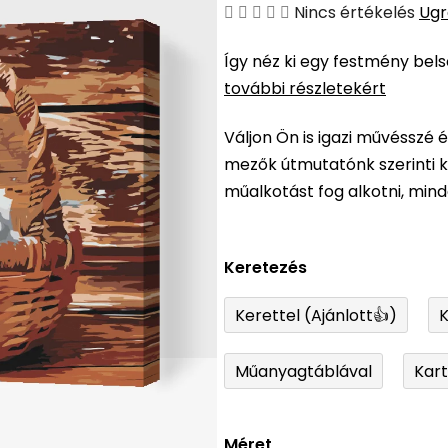
A
Nincs értékelés
Ugr
termék
Így néz ki egy festmény bel
átlagos
további részletekért
értékelése
5-
Váljon Ön is igazi művésszé 
ből
mezők útmutatónk szerinti ki
0,0
műalkotást fog alkotni, min
csillag.
Keretezés
Kerettel (Ajánlott👍)
K
Műanyagtáblával
Kar
Méret