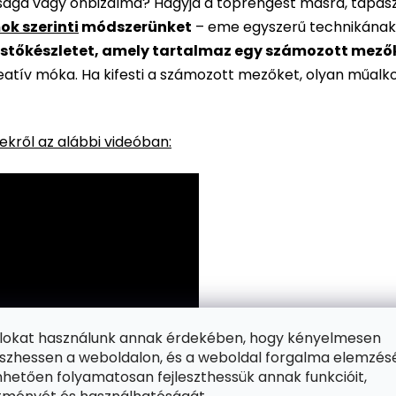
rsága vagy önbizalma? Hagyja a töprengést másra, tapaszt
ok szerinti
módszerünket
– eme egyszerű technikának
stőkészletet, amely tartalmaz egy számozott mezőkke
reatív móka. Ha kifesti a számozott mezőket, olyan műalk
kről az alábbi videóban:
ájlokat használunk annak érdekében, hogy kényelmesen
zhessen a weboldalon, és a weboldal forgalma elemzés
hetően folyamatosan fejleszthessük annak funkcióit,