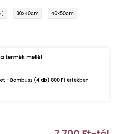
⭐)
30x40cm
40x50cm
a termék mellé!
let - Bambusz (4 db) 800 Ft értékben
7 700 Ft
-tól