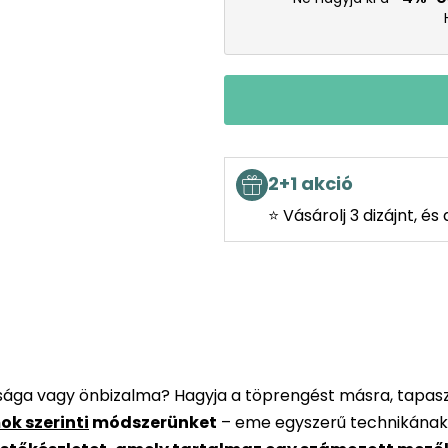
2+1 akció
⭐ Vásárolj 3 dizájnt, é
rsága vagy önbizalma? Hagyja a töprengést másra, tapaszt
ok szerinti
módszerünket
– eme egyszerű technikának