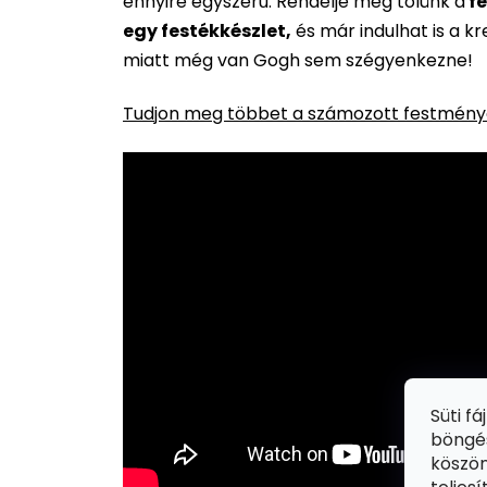
ennyire egyszerű. Rendelje meg tőlünk a
fe
egy festékkészlet,
és már indulhat is a k
miatt még van Gogh sem szégyenkezne!
Tudjon meg többet a számozott festménye
Süti f
böngés
köszön