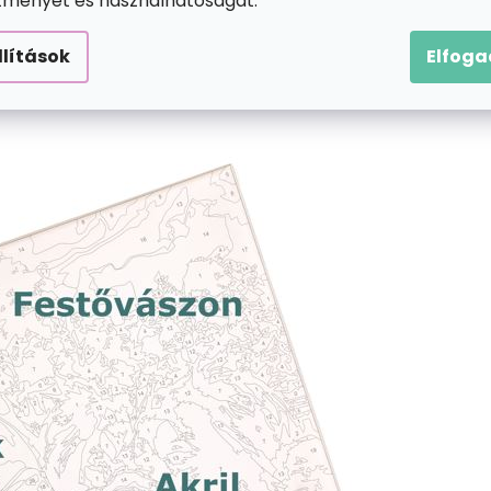
ítményét és használhatóságát.
llítások
Elfog