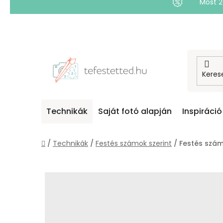
Most 
Ugrás
a
fő
tartalomhoz
Technikák
Saját fotó alapján
Inspiráció
Kezdőlap
/
Technikák
/
Festés számok szerint
/
Festés szám