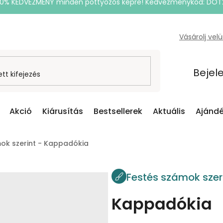
20% KEDVEZMÉNY minden pöttyözős képre! Kedvezménykód: DOT
Vásárolj vel
Bejel
Akció
Kiárusítás
Bestsellerek
Aktuális
Ajándé
ok szerint - Kappadókia
Festés számok szer
Kappadókia