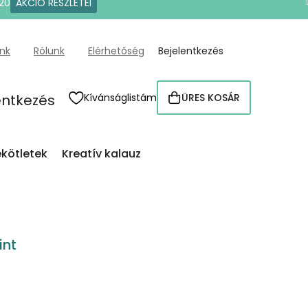
20
AKCIÓ RÉSZLETEI
ünk
Rólunk
Elérhetőség
Bejelentkezés
entkezés
Kívánságlistám
ÜRES KOSÁR
KOSÁR
kötletek
Kreatív kalauz
int