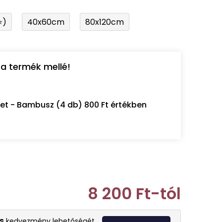
⭐)
40x60cm
80x120cm
a termék mellé!
let - Bambusz (4 db) 800 Ft értékben
8 200 Ft
-tól
Egységár:
s
kedvezmény lehetőségét.