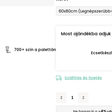
60x80cm (Legnépszerűbb
Most ajándékba adjuk 
700+ szín a palettán
Ecsetkész
Szállítás és fizetés
-4%-o
Ne hagyja ki a