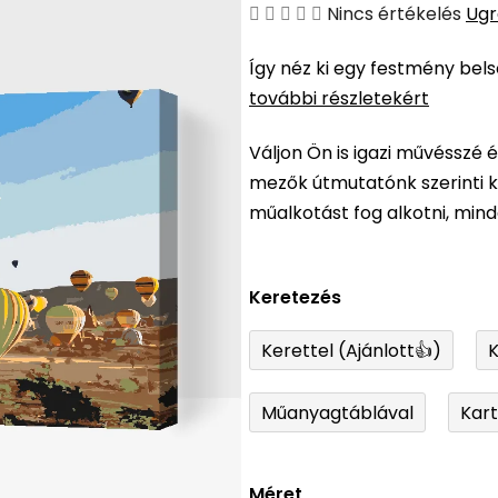
A
Nincs értékelés
Ugr
termék
Így néz ki egy festmény bel
átlagos
további részletekért
értékelése
5-
Váljon Ön is igazi művésszé 
ből
mezők útmutatónk szerinti ki
0,0
műalkotást fog alkotni, min
csillag.
Keretezés
Kerettel (Ajánlott👍)
K
Műanyagtáblával
Kar
Méret