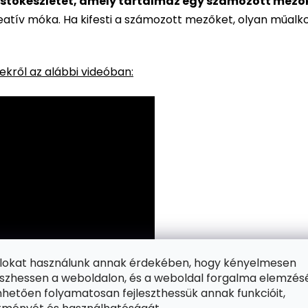
stőkészletet, amely tartalmaz egy számozott mezőkke
reatív móka. Ha kifesti a számozott mezőket, olyan műalk
kről az alábbi videóban:
ájlokat használunk annak érdekében, hogy kényelmesen
zhessen a weboldalon, és a weboldal forgalma elemzés
hetően folyamatosan fejleszthessük annak funkcióit,