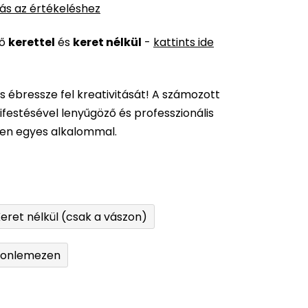
ás az értékeléshez
ső
kerettel
és
keret nélkül
-
kattints ide
és ébressze fel kreativitását! A számozott
festésével lenyűgöző és professzionális
den egyes alkalommal.
eret nélkül (csak a vászon)
tonlemezen