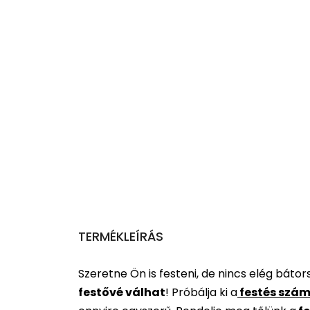
TERMÉKLEÍRÁS
Szeretne Ön is festeni, de nincs elég báto
festővé válhat
!
Próbálja ki a
festés szám