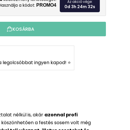
Az akció vége:
Használja a kódot:
PROMO4
0d 3h 24m 30s
KOSÁRBA
s a legolcsóbbat ingyen kapod! ⭐
alat nélkül is, akár
azonnal profi
 köszönhetően a festés sosem volt még