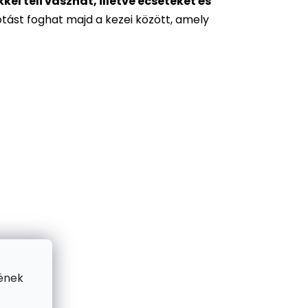
l teli vásznat, illetve ecseteket és
otást foghat majd a kezei között, amely
ének