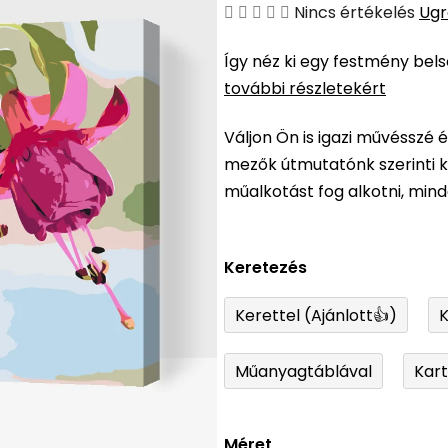
A
Nincs értékelés
Ugr
termék
Így néz ki egy festmény bel
átlagos
további részletekért
értékelése
5-
Váljon Ön is igazi művésszé 
ből
mezők útmutatónk szerinti ki
0,0
műalkotást fog alkotni, min
csillag.
Keretezés
Kerettel (Ajánlott👍)
K
Műanyagtáblával
Kar
Méret