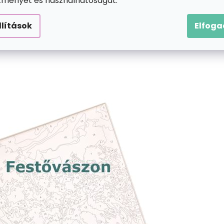
ítményét és használhatóságát.
llítások
Elfog