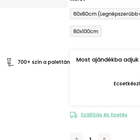
60x80cm (Legnépszerűbb
80x100cm
Most ajándékba adjuk 
700+ szín a palettán
Ecsetkész
Szállítás és fizetés