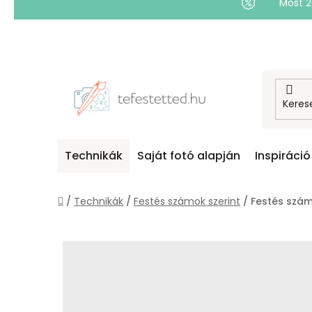
Most 
Ugrás
a
fő
tartalomhoz
Technikák
Saját fotó alapján
Inspiráció
Kezdőlap
/
Technikák
/
Festés számok szerint
/
Festés szám