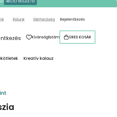
20
AKCIÓ RÉSZLETEI
ünk
Rólunk
Elérhetőség
Bejelentkezés
entkezés
Kívánságlistám
ÜRES KOSÁR
KOSÁR
kötletek
Kreatív kalauz
int
szia