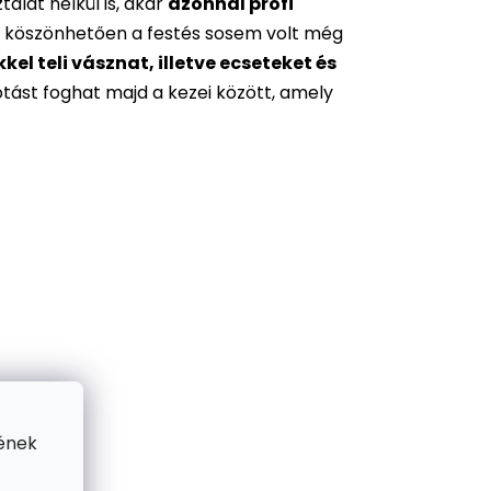
alat nélkül is, akár
azonnal profi
 köszönhetően a festés sosem volt még
l teli vásznat, illetve ecseteket és
otást foghat majd a kezei között, amely
ének