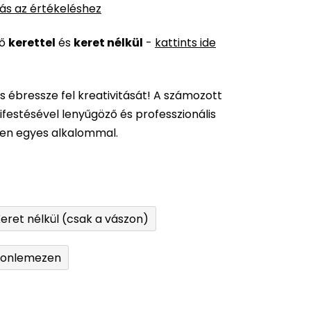
ás az értékeléshez
ső
kerettel
és
keret nélkül
-
kattints ide
és ébressze fel kreativitását! A számozott
festésével lenyűgöző és professzionális
den egyes alkalommal.
eret nélkül (csak a vászon)
tonlemezen