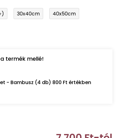
⭐)
30x40cm
40x50cm
a termék mellé!
let - Bambusz (4 db) 800 Ft értékben
7 700 Ft
-tól