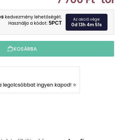
Egységár:
os
kedvezmény lehetőségét.
Az akció vége:
Használja a kódot:
5PCT
0d 13h 4m 49s
KOSÁRBA
s a legolcsóbbat ingyen kapod! ⭐