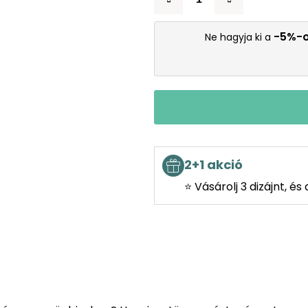
-5%-
Ne hagyja ki a
2+1 akció
⭐ Vásárolj 3 dizájnt, é