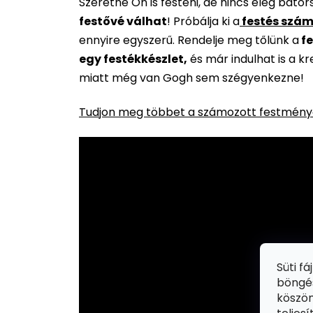
Szeretne Ön is festeni, de nincs elég báto
festővé válhat
!
Próbálja ki a
festés szám
ennyire egyszerű. Rendelje meg tőlünk a
fe
egy festékkészlet,
és már indulhat is a k
miatt még van Gogh sem szégyenkezne!
Tudjon meg többet a számozott festménye
Süti f
böngés
köszön