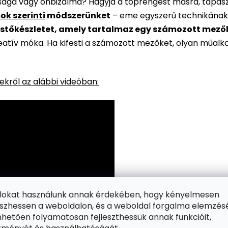
rsága vagy önbizalma? Hagyja a töprengést másra, tapaszt
ok szerinti
módszerünket
– eme egyszerű technikának
stőkészletet, amely tartalmaz egy számozott mezőkke
reatív móka. Ha kifesti a számozott mezőket, olyan műalk
kről az alábbi videóban:
ájlokat használunk annak érdekében, hogy kényelmesen
zhessen a weboldalon, és a weboldal forgalma elemzés
hetően folyamatosan fejleszthessük annak funkcióit,