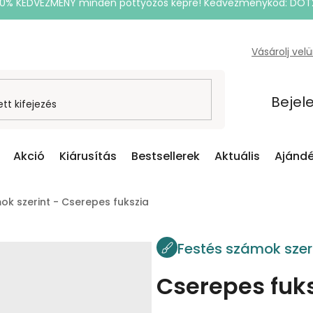
20% KEDVEZMÉNY minden pöttyözős képre! Kedvezménykód: DOT
Vásárolj vel
Bejel
Akció
Kiárusítás
Bestsellerek
Aktuális
Ajándé
ok szerint - Cserepes fukszia
Festés számok szer
Cserepes fuk