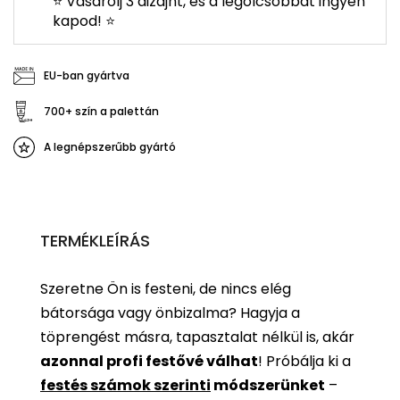
⭐ Vásárolj 3 dizájnt, és a legolcsóbbat ingyen
kapod! ⭐
EU-ban gyártva
700+ szín a palettán
A legnépszerűbb gyártó
TERMÉKLEÍRÁS
Szeretne Ön is festeni, de nincs elég
bátorsága vagy önbizalma? Hagyja a
töprengést másra, tapasztalat nélkül is, akár
azonnal profi festővé válhat
!
Próbálja ki a
festés számok szerinti
módszerünket
–