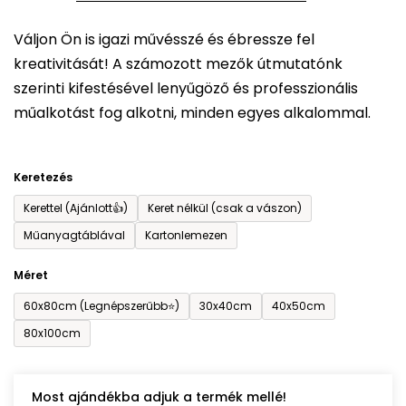
5-
Váljon Ön is igazi művésszé és ébressze fel
ből
kreativitását! A számozott mezők útmutatónk
0,0
szerinti kifestésével lenyűgöző és professzionális
csillag.
műalkotást fog alkotni, minden egyes alkalommal.
Keretezés
Kerettel (Ajánlott👍)
Keret nélkül (csak a vászon)
Műanyagtáblával
Kartonlemezen
Méret
60x80cm (Legnépszerűbb⭐)
30x40cm
40x50cm
80x100cm
Most ajándékba adjuk a termék mellé!