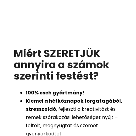
Miért SZERETJÜK
annyira a számok
szerinti festést
?
100%
cseh gyártmány!
Kiemel a hétköznapok forgatagából,
stresszoldó
, fejleszti a kreativitást és
remek szórakozási lehetőséget nyújt –
feltölt, megnyugtat és szemet
gyönyörködtet.