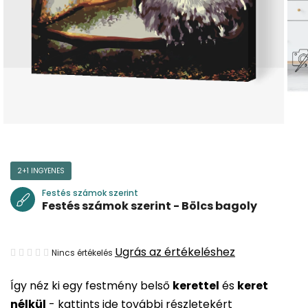
2+1 INGYENES
Festés számok szerint
Festés számok szerint - Bölcs bagoly
A
Ugrás az értékeléshez
Nincs értékelés
termék
Így néz ki egy festmény belső
kerettel
és
keret
átlagos
nélkül
-
kattints ide további részletekért
értékelése