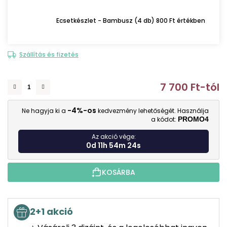
Ecsetkészlet - Bambusz (4 db) 800 Ft értékben
Szállítás és fizetés
7 700 Ft
-tól
E
-4%-os
Ne hagyja ki a
kedvezmény lehetőségét. Használja
a kódot:
PROMO4
Az akció vége:
0d 11h 54m 23s
KOSÁRBA
2+1 akció