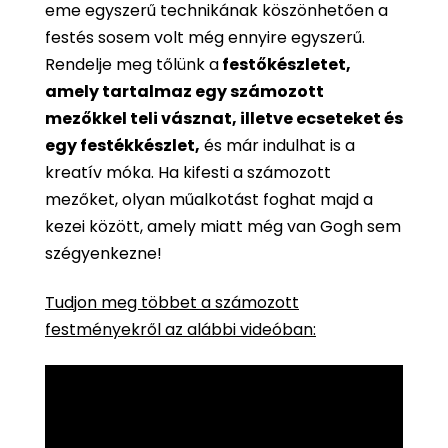
eme egyszerű technikának köszönhetően a
festés sosem volt még ennyire egyszerű.
Rendelje meg tőlünk a
festőkészletet,
amely tartalmaz egy számozott
mezőkkel teli vásznat, illetve ecseteket és
egy festékkészlet,
és már indulhat is a
kreatív móka. Ha kifesti a számozott
mezőket, olyan műalkotást foghat majd a
kezei között, amely miatt még van Gogh sem
szégyenkezne!
Tudjon meg többet a számozott
festményekről az alábbi videóban: