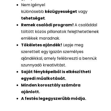
Nem igényel
különösebb
kézügyességet
vagy
tehetséget
.
Remek családi program
!
A családdal
töltött közös pillanatok felejthetetlenek
emlékek maradnak.
Tökéletes ajándék
!
Lepje meg
szeretteit egy igazán személyes
ajándékkal, amely felébreszti a bennük
szunnyadó kreativitást.
Saját fényképeiből is
elkészítheti
egyedi műalkotását.
Minden korosztály számára
ajánlott.
A festés legegyszerűbb módja.