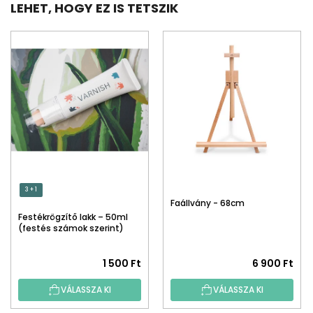
LEHET, HOGY EZ IS TETSZIK
3 + 1
Faállvány - 68cm
Festékrögzítő lakk – 50ml
(festés számok szerint)
1 500 Ft
6 900 Ft
VÁLASSZA KI
VÁLASSZA KI