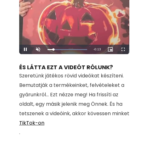
Remaining
-
0:13
Loaded
:
Pause
Unmute
Picture-
Fullscreen
100.00%
in-
Picture
Time
ÉS LÁTTA EZT A VIDEÓT RÓLUNK?
Szeretünk játékos rövid videókat készíteni.
Bemutatják a termékeinket, felvételeket a
gyárunkról... Ezt nézze meg! Ha frissíti az
oldalt, egy másik jelenik meg Önnek. És ha
tetszenek a videóink, akkor kövessen minket
TikTok-on
.