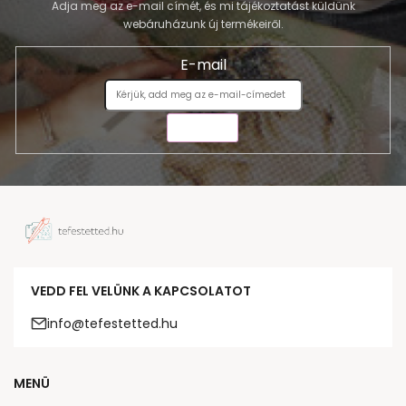
Adja meg az e-mail címét, és mi tájékoztatást küldünk
webáruházunk új termékeiről.
E-mail
KÜLDÉS
VEDD FEL VELÜNK A KAPCSOLATOT
info@tefestetted.hu
MENÜ