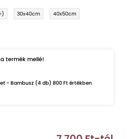
⭐)
30x40cm
40x50cm
a termék mellé!
let - Bambusz (4 db) 800 Ft értékben
7 700 Ft
-tól