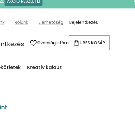
20
AKCIÓ RÉSZLETEI
ünk
Rólunk
Elérhetőség
Bejelentkezés
entkezés
Kívánságlistám
ÜRES KOSÁR
KOSÁR
kötletek
Kreatív kalauz
int