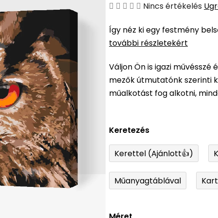
A
Nincs értékelés
Ugr
termék
Így néz ki egy festmény bel
átlagos
további részletekért
értékelése
5-
Váljon Ön is igazi művésszé 
ből
mezők útmutatónk szerinti ki
0,0
műalkotást fog alkotni, min
csillag.
Keretezés
Kerettel (Ajánlott👍)
K
Műanyagtáblával
Kar
Méret