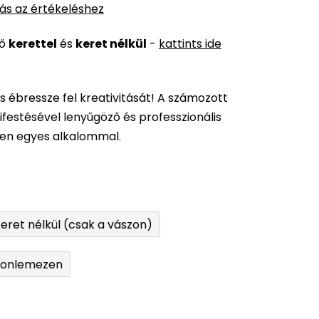
ás az értékeléshez
ső
kerettel
és
keret nélkül
-
kattints ide
és ébressze fel kreativitását! A számozott
festésével lenyűgöző és professzionális
den egyes alkalommal.
eret nélkül (csak a vászon)
tonlemezen