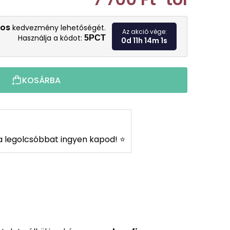
Egységár:
os
kedvezmény lehetőségét.
Az akció vége:
Használja a kódot:
5PCT
0d 11h 14m 0s
KOSÁRBA
s a legolcsóbbat ingyen kapod! ⭐