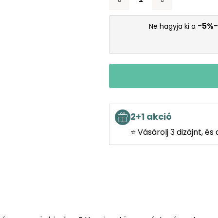
-5%-
Ne hagyja ki a
2+1 akció
⭐ Vásárolj 3 dizájnt, é