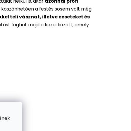
alat nélkül is, akár
azonnal profi
 köszönhetően a festés sosem volt még
l teli vásznat, illetve ecseteket és
otást foghat majd a kezei között, amely
ének