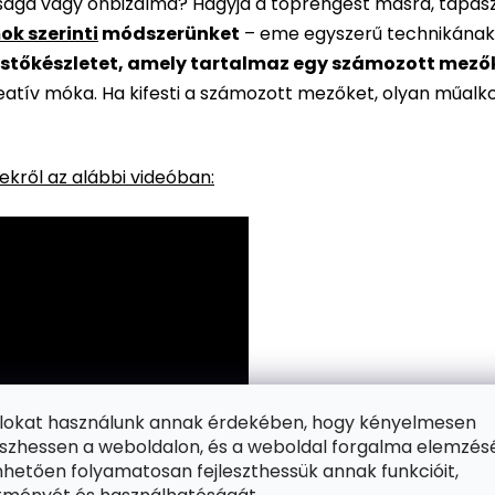
rsága vagy önbizalma? Hagyja a töprengést másra, tapaszt
ok szerinti
módszerünket
– eme egyszerű technikának
stőkészletet, amely tartalmaz egy számozott mezőkke
reatív móka. Ha kifesti a számozott mezőket, olyan műalk
kről az alábbi videóban:
ájlokat használunk annak érdekében, hogy kényelmesen
zhessen a weboldalon, és a weboldal forgalma elemzés
hetően folyamatosan fejleszthessük annak funkcióit,