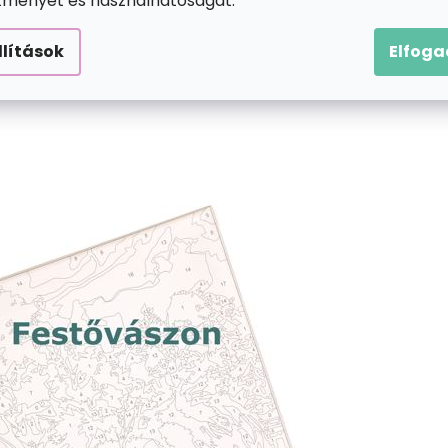
ítményét és használhatóságát.
llítások
Elfog