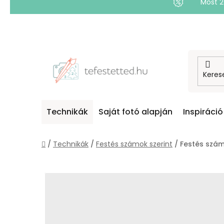
Most 
Ugrás
a
fő
tartalomhoz
Technikák
Saját fotó alapján
Inspiráció
Kezdőlap
/
Technikák
/
Festés számok szerint
/
Festés szám