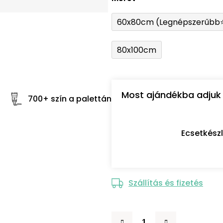
60x80cm (Legnépszerűbb
80x100cm
Most ajándékba adjuk 
700+ szín a palettán
Ecsetkész
Szállítás és fizetés