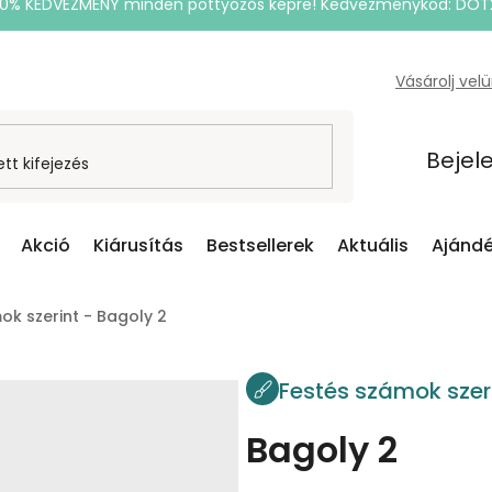
20% KEDVEZMÉNY minden pöttyözős képre! Kedvezménykód: DOT
Vásárolj vel
Bejel
Akció
Kiárusítás
Bestsellerek
Aktuális
Ajándé
ok szerint - Bagoly 2
Festés számok szer
Bagoly 2