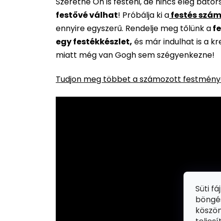
Szeretne Ön is festeni, de nincs elég báto
festővé válhat
!
Próbálja ki a
festés szám
ennyire egyszerű. Rendelje meg tőlünk a
fe
egy festékkészlet,
és már indulhat is a k
miatt még van Gogh sem szégyenkezne!
Tudjon meg többet a számozott festménye
Süti f
böngés
köszön