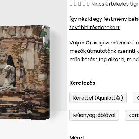
A
Nincs értékelés
Ugr
termék
Így néz ki egy festmény bel
átlagos
további részletekért
értékelése
5-
Váljon Ön is igazi művésszé 
ből
mezők útmutatónk szerinti ki
0,0
műalkotást fog alkotni, min
csillag.
Keretezés
Kerettel (Ajánlott👍)
K
Műanyagtáblával
Kar
Méret