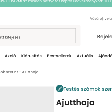
20% KEDVEZMÉNY minden pöttyözős képre! Kedvezménykód: DOT
Vásárolj vel
Bejel
Akció
Kiárusítás
Bestsellerek
Aktuális
Ajándé
k szerint - Ajutthaja
Festés számok szer
Ajutthaja