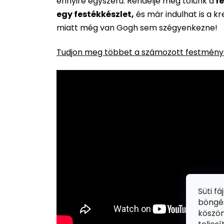
ennyire egyszerű. Rendelje meg tőlünk a
fe
egy festékkészlet,
és már indulhat is a k
miatt még van Gogh sem szégyenkezne!
Tudjon meg többet a számozott festménye
Süti f
böngés
köszön