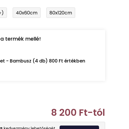
⭐)
40x60cm
80x120cm
a termék mellé!
let - Bambusz (4 db) 800 Ft értékben
8 200 Ft
-tól
Egységár:
s
kedvezmény lehetőségét.