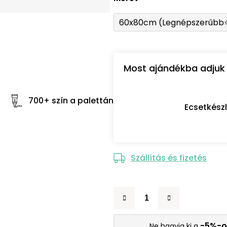
60x80cm (Legnépszerűbb
Most ajándékba adjuk 
700+ szín a palettán
Ecsetkész
Szállítás és fizetés
-5%-o
Ne hagyja ki a