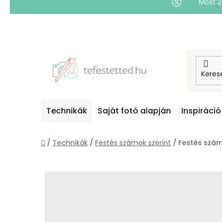
Most 
Ugrás
a
fő
tartalomhoz
Technikák
Saját fotó alapján
Inspiráció
Kezdőlap
/
Technikák
/
Festés számok szerint
/
Festés számo