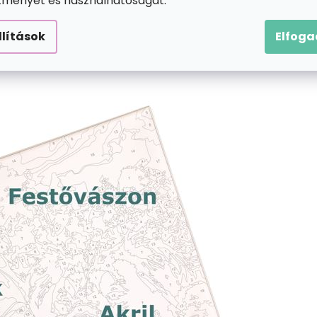
ítményét és használhatóságát.
llítások
Elfog