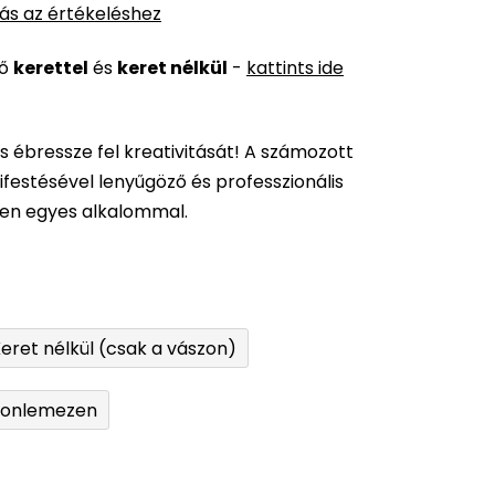
ás az értékeléshez
ső
kerettel
és
keret nélkül
-
kattints ide
és ébressze fel kreativitását! A számozott
festésével lenyűgöző és professzionális
den egyes alkalommal.
eret nélkül (csak a vászon)
tonlemezen