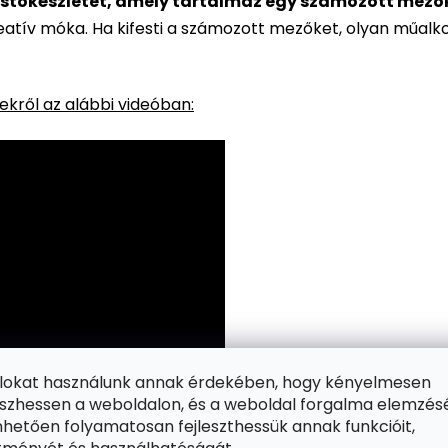
stőkészletet, amely tartalmaz egy számozott mezőkke
reatív móka. Ha kifesti a számozott mezőket, olyan műalk
kről az alábbi videóban:
ájlokat használunk annak érdekében, hogy kényelmesen
zhessen a weboldalon, és a weboldal forgalma elemzés
hetően folyamatosan fejleszthessük annak funkcióit,