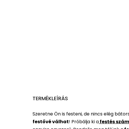
TERMÉKLEÍRÁS
Szeretne Ön is festeni, de nincs elég báto
festővé válhat
!
Próbálja ki a
festés szám