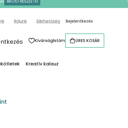
20
AKCIÓ RÉSZLETEI
ünk
Rólunk
Elérhetőség
Bejelentkezés
entkezés
Kívánságlistám
ÜRES KOSÁR
KOSÁR
kötletek
Kreatív kalauz
int