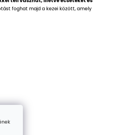
l teli vásznat, illetve ecseteket és
otást foghat majd a kezei között, amely
ének