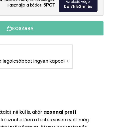
Az akció vége:
Használja a kódot:
5PCT
0d 7h 52m 14s
KOSÁRBA
s a legolcsóbbat ingyen kapod! ⭐
alat nélkül is, akár
azonnal profi
 köszönhetően a festés sosem volt még