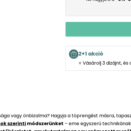
2+1 akció
⭐ Vásárolj 3 dizájnt, é
rsága vagy önbizalma? Hagyja a töprengést másra, tapaszt
ok szerinti
módszerünket
– eme egyszerű technikának