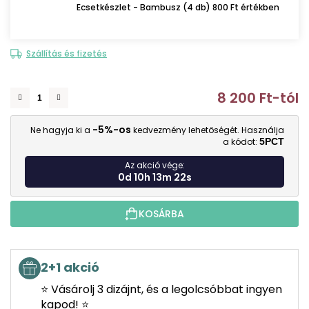
Ecsetkészlet - Bambusz (4 db) 800 Ft értékben
Szállítás és fizetés
8 200 Ft
-tól
E
-5%-os
Ne hagyja ki a
kedvezmény lehetőségét. Használja
a kódot:
5PCT
Az akció vége:
0d 10h 13m 21s
KOSÁRBA
2+1 akció
⭐ Vásárolj 3 dizájnt, és a legolcsóbbat ingyen
kapod! ⭐