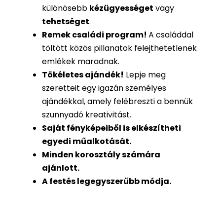
különösebb
kézügyességet
vagy
tehetséget
.
Remek családi program
!
A családdal
töltött közös pillanatok felejthetetlenek
emlékek maradnak.
Tökéletes ajándék
!
Lepje meg
szeretteit egy igazán személyes
ajándékkal, amely felébreszti a bennük
szunnyadó kreativitást.
Saját fényképeiből is
elkészítheti
egyedi műalkotását.
Minden korosztály számára
ajánlott.
A festés legegyszerűbb módja.