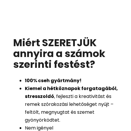
Miért SZERETJÜK
annyira a számok
szerinti festést
?
100%
cseh gyártmány!
Kiemel a hétköznapok forgatagából,
stresszoldó
, fejleszti a kreativitást és
remek szórakozási lehetőséget nyújt –
feltölt, megnyugtat és szemet
gyönyörködtet.
Nem igényel