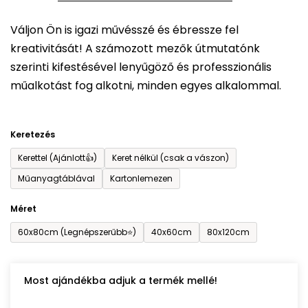
5-
Váljon Ön is igazi művésszé és ébressze fel
ből
kreativitását! A számozott mezők útmutatónk
0,0
szerinti kifestésével lenyűgöző és professzionális
csillag.
műalkotást fog alkotni, minden egyes alkalommal.
Keretezés
Kerettel (Ajánlott👍)
Keret nélkül (csak a vászon)
Műanyagtáblával
Kartonlemezen
Méret
60x80cm (Legnépszerűbb⭐)
40x60cm
80x120cm
Most ajándékba adjuk a termék mellé!