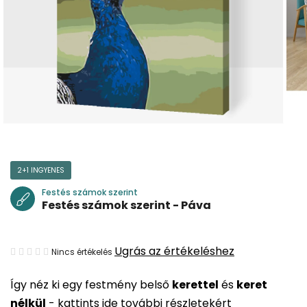
2+1 INGYENES
Festés számok szerint
Festés számok szerint - Páva
A
Ugrás az értékeléshez
Nincs értékelés
termék
Így néz ki egy festmény belső
kerettel
és
keret
átlagos
nélkül
-
kattints ide további részletekért
értékelése