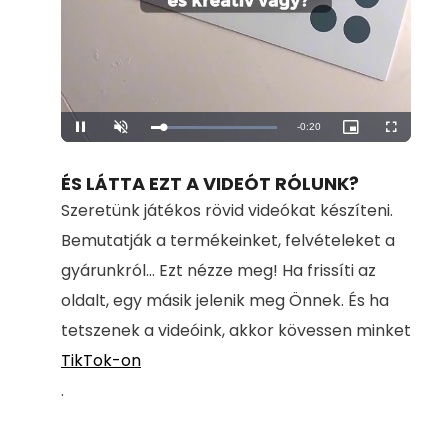
Remaining
-
0:20
Loaded
:
Pause
Unmute
Picture-
Fullscreen
100.00%
in-
Picture
Time
ÉS LÁTTA EZT A VIDEÓT RÓLUNK?
Szeretünk játékos rövid videókat készíteni.
Bemutatják a termékeinket, felvételeket a
gyárunkról... Ezt nézze meg! Ha frissíti az
oldalt, egy másik jelenik meg Önnek. És ha
tetszenek a videóink, akkor kövessen minket
TikTok-on
.