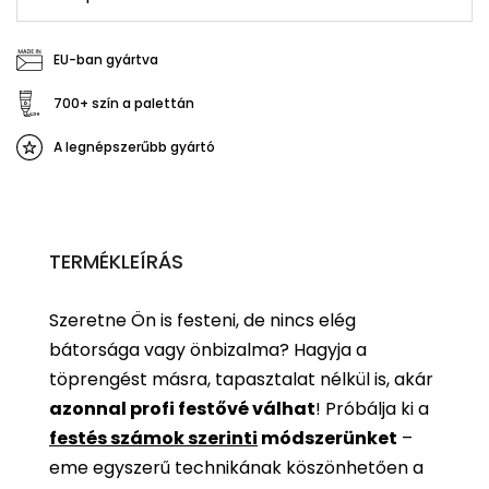
EU-ban gyártva
700+ szín a palettán
A legnépszerűbb gyártó
TERMÉKLEÍRÁS
Szeretne Ön is festeni, de nincs elég
bátorsága vagy önbizalma? Hagyja a
töprengést másra, tapasztalat nélkül is, akár
azonnal profi festővé válhat
!
Próbálja ki a
festés számok szerinti
módszerünket
–
eme egyszerű technikának köszönhetően a