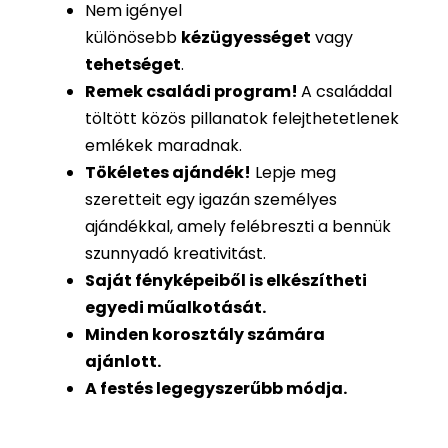
Nem igényel
különösebb
kézügyességet
vagy
tehetséget
.
Remek családi program
!
A családdal
töltött közös pillanatok felejthetetlenek
emlékek maradnak.
Tökéletes ajándék
!
Lepje meg
szeretteit egy igazán személyes
ajándékkal, amely felébreszti a bennük
szunnyadó kreativitást.
Saját fényképeiből is
elkészítheti
egyedi műalkotását.
Minden korosztály számára
ajánlott.
A festés legegyszerűbb módja.