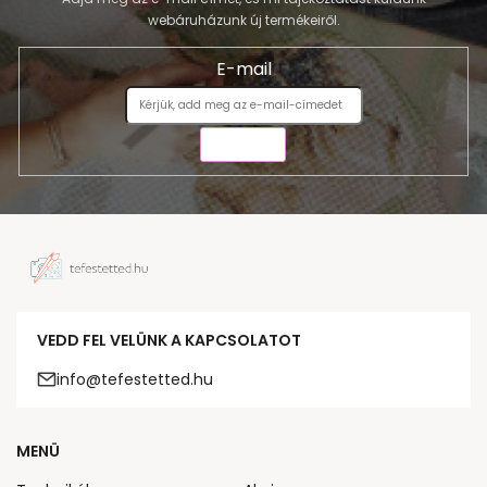
webáruházunk új termékeiről.
E-mail
KÜLDÉS
VEDD FEL VELÜNK A KAPCSOLATOT
info@tefestetted.hu
MENÜ