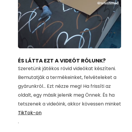
Loaded
:
Unmute
80.78%
ÉS LÁTTA EZT A VIDEÓT RÓLUNK?
Szeretünk játékos rövid videókat készíteni.
Bemutatják a termékeinket, felvételeket a
gyárunkról... Ezt nézze meg! Ha frissíti az
oldalt, egy másik jelenik meg Önnek. És ha
tetszenek a videóink, akkor kövessen minket
TikTok-on
.