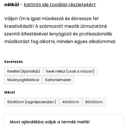
nélkül
-
kattints ide további részletekért
értékelése
5-
Váljon Ön is igazi művésszé és ébressze fel
ből
kreativitását! A számozott mezők útmutatónk
0,0
szerinti kifestésével lenyűgöző és professzionális
csillag.
műalkotást fog alkotni, minden egyes alkalommal.
Keretezés
Kerettel (Ajánlott👍)
Keret nélkül (csak a vászon)
Műanyagtáblával
Kartonlemezen
Méret
60x80cm (Legnépszerűbb⭐)
40x60cm
80x120cm
Most ajándékba adjuk a termék mellé!