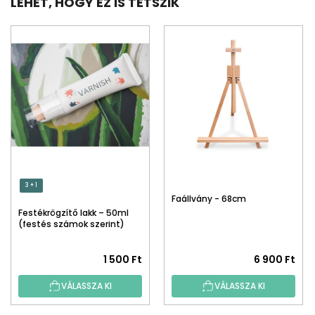
LEHET, HOGY EZ IS TETSZIK
3 + 1
Faállvány - 68cm
Festékrögzítő lakk – 50ml
(festés számok szerint)
1 500 Ft
6 900 Ft
VÁLASSZA KI
VÁLASSZA KI