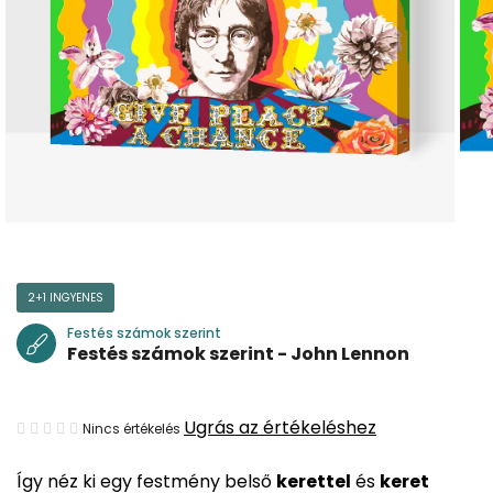
2+1 INGYENES
Festés számok szerint
Festés számok szerint - John Lennon
A
Ugrás az értékeléshez
Nincs értékelés
termék
Így néz ki egy festmény belső
kerettel
és
keret
átlagos