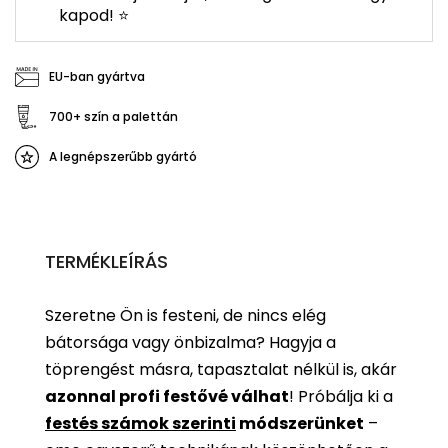
kapod! ⭐
EU-ban gyártva
700+ szín a palettán
A legnépszerűbb gyártó
TERMÉKLEÍRÁS
Szeretne Ön is festeni, de nincs elég
bátorsága vagy önbizalma? Hagyja a
töprengést másra, tapasztalat nélkül is, akár
azonnal profi festővé válhat
!
Próbálja ki a
festés számok szerinti
módszerünket
–