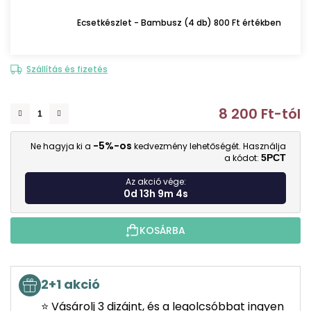
Ecsetkészlet - Bambusz (4 db) 800 Ft értékben
Szállítás és fizetés
8 200 Ft
-tól
E
-5%-os
Ne hagyja ki a
kedvezmény lehetőségét. Használja
a kódot:
5PCT
Az akció vége:
0d 13h 9m 3s
KOSÁRBA
2+1 akció
⭐ Vásárolj 3 dizájnt, és a legolcsóbbat ingyen