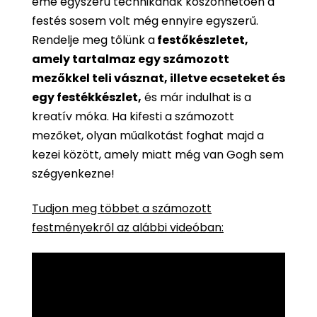
eme egyszerű technikának köszönhetően a
festés sosem volt még ennyire egyszerű.
Rendelje meg tőlünk a
festőkészletet,
amely tartalmaz egy számozott
mezőkkel teli vásznat, illetve ecseteket és
egy festékkészlet,
és már indulhat is a
kreatív móka. Ha kifesti a számozott
mezőket, olyan műalkotást foghat majd a
kezei között, amely miatt még van Gogh sem
szégyenkezne!
Tudjon meg többet a számozott
festményekről az alábbi videóban: