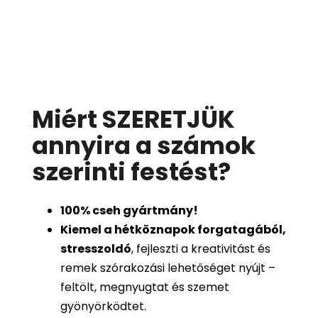
Miért SZERETJÜK
annyira a számok
szerinti festést
?
100%
cseh gyártmány!
Kiemel a hétköznapok forgatagából,
stresszoldó
, fejleszti a kreativitást és
remek szórakozási lehetőséget nyújt –
feltölt, megnyugtat és szemet
gyönyörködtet.