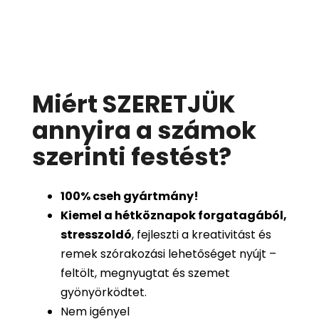
Miért SZERETJÜK
annyira a számok
szerinti festést
?
100%
cseh gyártmány!
Kiemel a hétköznapok forgatagából,
stresszoldó
, fejleszti a kreativitást és
remek szórakozási lehetőséget nyújt –
feltölt, megnyugtat és szemet
gyönyörködtet.
Nem igényel