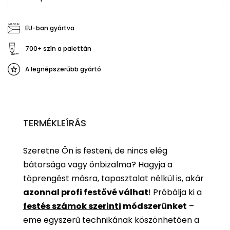
EU-ban gyártva
700+ szín a palettán
A legnépszerűbb gyártó
TERMÉKLEÍRÁS
Szeretne Ön is festeni, de nincs elég
bátorsága vagy önbizalma? Hagyja a
töprengést másra, tapasztalat nélkül is, akár
azonnal profi festővé válhat
!
Próbálja ki a
festés számok szerinti
módszerünket
–
eme egyszerű technikának köszönhetően a