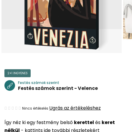
2+1 INGYENES
Festés számok szerint
Festés számok szerint - Velence
A
Ugrás az értékeléshez
Nincs értékelés
termék
Így néz ki egy festmény belső
kerettel
és
keret
átlagos
nélkül
-
kattints ide további részletekért
értékelése