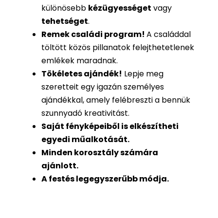
különösebb
kézügyességet
vagy
tehetséget
.
Remek családi program
!
A családdal
töltött közös pillanatok felejthetetlenek
emlékek maradnak.
Tökéletes ajándék
!
Lepje meg
szeretteit egy igazán személyes
ajándékkal, amely felébreszti a bennük
szunnyadó kreativitást.
Saját fényképeiből is
elkészítheti
egyedi műalkotását.
Minden korosztály számára
ajánlott.
A festés legegyszerűbb módja.