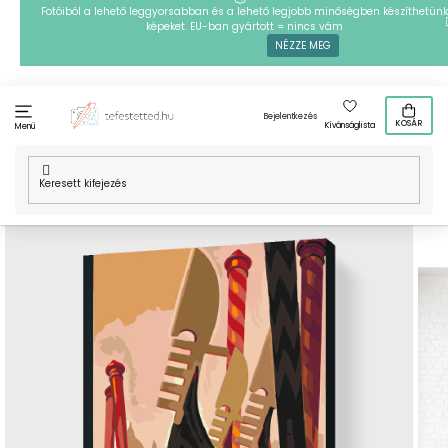
Ugrás
Fotóiból a lehető leggyorsabban és a lehető legjobb minőségben készíthetünk
képeket. EU-ban gyártott = nincs vám
a
NÉZZE MEG
fő
tartalomhoz
Bejelentkezés
KOSÁR
Kívánságlista
Menü
Kezdőlap
/
Technikák
/
Festés számok szerint
/
Mintafestményeink
/
Helyek a világban
/
Festés számok szerint - Velence