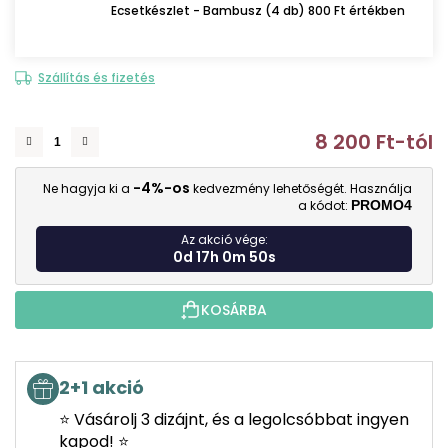
Ecsetkészlet - Bambusz (4 db) 800 Ft értékben
Szállítás és fizetés
8 200 Ft
-tól
E
-4%-os
Ne hagyja ki a
kedvezmény lehetőségét. Használja
a kódot:
PROMO4
Az akció vége:
0d 17h 0m 49s
KOSÁRBA
2+1 akció
⭐ Vásárolj 3 dizájnt, és a legolcsóbbat ingyen
kapod! ⭐