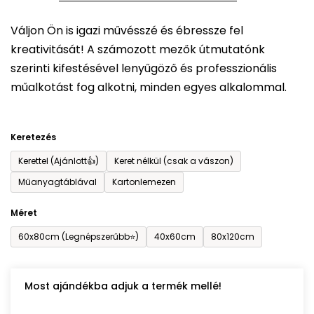
5-
Váljon Ön is igazi művésszé és ébressze fel
ből
kreativitását! A számozott mezők útmutatónk
0,0
szerinti kifestésével lenyűgöző és professzionális
csillag.
műalkotást fog alkotni, minden egyes alkalommal.
Keretezés
Kerettel (Ajánlott👍)
Keret nélkül (csak a vászon)
Műanyagtáblával
Kartonlemezen
Méret
60x80cm (Legnépszerűbb⭐)
40x60cm
80x120cm
Most ajándékba adjuk a termék mellé!