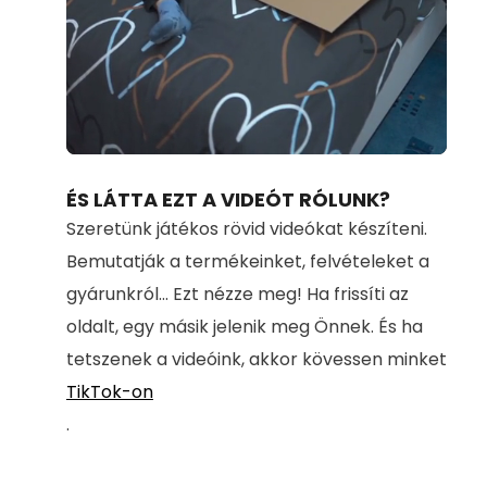
Loaded
:
Unmute
80.78%
ÉS LÁTTA EZT A VIDEÓT RÓLUNK?
Szeretünk játékos rövid videókat készíteni.
Bemutatják a termékeinket, felvételeket a
gyárunkról... Ezt nézze meg! Ha frissíti az
oldalt, egy másik jelenik meg Önnek. És ha
tetszenek a videóink, akkor kövessen minket
TikTok-on
.