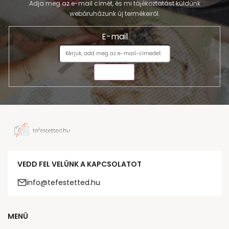
Adja meg az e-mail címét, és mi tájékoztatást küldünk
webáruházunk új termékeiről.
E-mail
KÜLDÉS
VEDD FEL VELÜNK A KAPCSOLATOT
info@tefestetted.hu
MENÜ