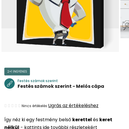
2+1 INGYENES
Festés számok szerint
Festés számok szerint - Melós cápa
A
Ugrás az értékeléshez
Nincs értékelés
termék
Így néz ki egy festmény belső
kerettel
és
keret
átlagos
nélkül
-
kattints ide további részletekért
értékelése