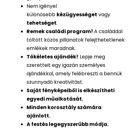
Nem igényel
különösebb
kézügyességet
vagy
tehetséget
.
Remek családi program
!
A családdal
töltött közös pillanatok felejthetetlenek
emlékek maradnak.
Tökéletes ajándék
!
Lepje meg
szeretteit egy igazán személyes
ajándékkal, amely felébreszti a bennük
szunnyadó kreativitást.
Saját fényképeiből is
elkészítheti
egyedi műalkotását.
Minden korosztály számára
ajánlott.
A festés legegyszerűbb módja.