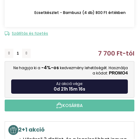
Ecsetkészlet - Bambusz (4 db) 800 Ft értékben
Szállítás és fizetés
7 700 Ft
-tól
E
-4%-os
Ne hagyja ki a
kedvezmény lehetőségét. Használja
a kódot:
PROMO4
Az akció vége:
0d 21h 15m 15s
KOSÁRBA
2+1 akció