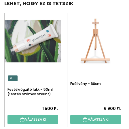
LEHET, HOGY EZ IS TETSZIK
3 + 1
Faállvány - 68cm
Festékrögzítő lakk – 50ml
(festés számok szerint)
1 500 Ft
6 900 Ft
VÁLASSZA KI
VÁLASSZA KI