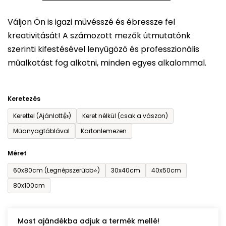
5-
Váljon Ön is igazi művésszé és ébressze fel
ből
kreativitását! A számozott mezők útmutatónk
0,0
szerinti kifestésével lenyűgöző és professzionális
csillag.
műalkotást fog alkotni, minden egyes alkalommal.
Keretezés
Kerettel (Ajánlott👍)
Keret nélkül (csak a vászon)
Műanyagtáblával
Kartonlemezen
Méret
60x80cm (Legnépszerűbb⭐)
30x40cm
40x50cm
80x100cm
Most ajándékba adjuk a termék mellé!