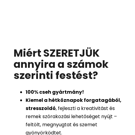
Miért SZERETJÜK
annyira a számok
szerinti festést
?
100%
cseh gyártmány!
Kiemel a hétköznapok forgatagából,
stresszoldó
, fejleszti a kreativitást és
remek szórakozási lehetőséget nyújt –
feltölt, megnyugtat és szemet
gyönyörködtet.