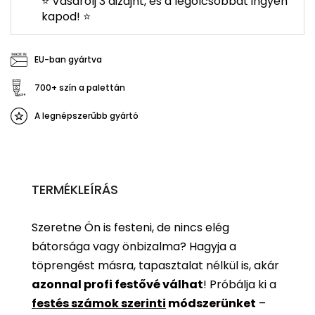
⭐ Vásárolj 3 dizájnt, és a legolcsóbbat ingyen
kapod! ⭐
EU-ban gyártva
700+ szín a palettán
A legnépszerűbb gyártó
TERMÉKLEÍRÁS
Szeretne Ön is festeni, de nincs elég
bátorsága vagy önbizalma? Hagyja a
töprengést másra, tapasztalat nélkül is, akár
azonnal profi festővé válhat
!
Próbálja ki a
festés számok szerinti
módszerünket
–