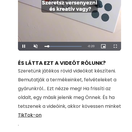
Remaining
-
0:20
Loaded
:
Pause
Unmute
Picture-
Fullscreen
100.00%
in-
Picture
Time
ÉS LÁTTA EZT A VIDEÓT RÓLUNK?
Szeretünk játékos rövid videókat készíteni.
Bemutatják a termékeinket, felvételeket a
gyárunkról... Ezt nézze meg! Ha frissíti az
oldalt, egy másik jelenik meg Önnek. És ha
tetszenek a videóink, akkor kövessen minket
TikTok-on
.