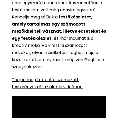
eme egyszerű technikának köszönhetően a
festés sosem volt még ennyire egyszerű.
Rendelje meg tőlünk a
festőkészletet,
amely tartalmaz egy számozott
mezőkkel teli vásznat, illetve ecseteket és
egy festékkészlet,
és már indulhat is a
kreatív móka. Ha kifesti a számozott
mezőket, olyan műalkotást foghat majd a
kezei között, amely miatt még van Gogh sem
szégyenkezne!
Tudjon meg többet a számozott
festményekről az alábbi videóban: