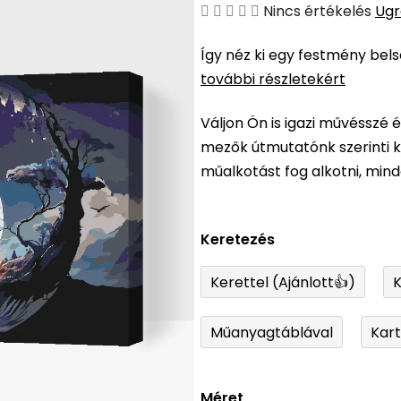
A
Nincs értékelés
Ugr
termék
Így néz ki egy festmény bel
átlagos
további részletekért
értékelése
5-
Váljon Ön is igazi művésszé 
ből
mezők útmutatónk szerinti ki
0,0
műalkotást fog alkotni, min
csillag.
Keretezés
Kerettel (Ajánlott👍)
K
Műanyagtáblával
Kar
Méret