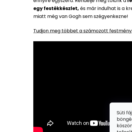
ennyire egyszerű. Rendelje meg tőlünk a
fe
egy festékkészlet,
és már indulhat is a k
miatt még van Gogh sem szégyenkezne!
Tudjon meg többet a számozott festménye
Süti f
böngés
köszön