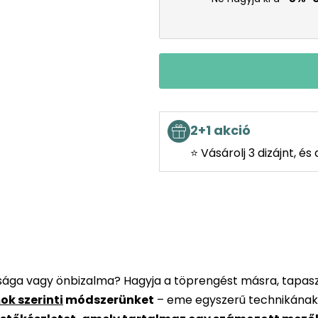
2+1 akció
⭐ Vásárolj 3 dizájnt, é
rsága vagy önbizalma? Hagyja a töprengést másra, tapaszt
ok szerinti
módszerünket
– eme egyszerű technikának