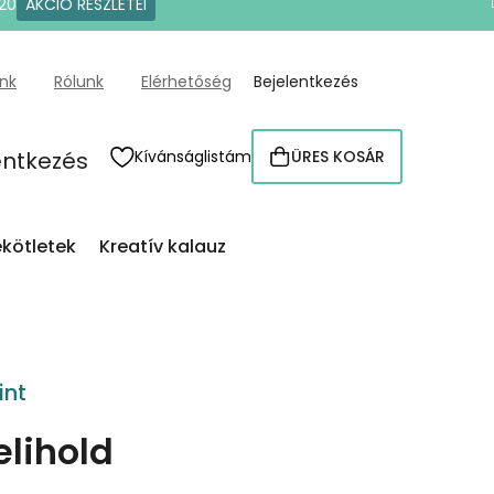
20
AKCIÓ RÉSZLETEI
ünk
Rólunk
Elérhetőség
Bejelentkezés
entkezés
Kívánságlistám
ÜRES KOSÁR
KOSÁR
kötletek
Kreatív kalauz
int
elihold