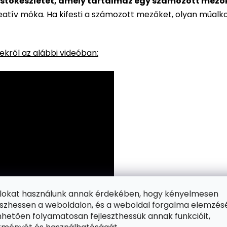
stőkészletet, amely tartalmaz egy számozott mezőkke
reatív móka. Ha kifesti a számozott mezőket, olyan műalk
kről az alábbi videóban:
ájlokat használunk annak érdekében, hogy kényelmesen
zhessen a weboldalon, és a weboldal forgalma elemzés
hetően folyamatosan fejleszthessük annak funkcióit,