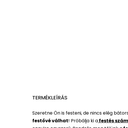
TERMÉKLEÍRÁS
Szeretne Ön is festeni, de nincs elég báto
festővé válhat
!
Próbálja ki a
festés szám