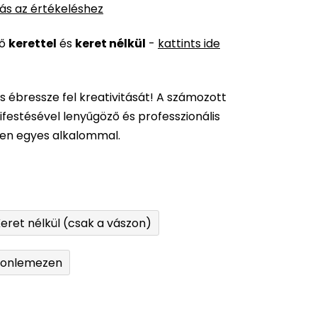
ás az értékeléshez
ső
kerettel
és
keret nélkül
-
kattints ide
és ébressze fel kreativitását! A számozott
festésével lenyűgöző és professzionális
den egyes alkalommal.
eret nélkül (csak a vászon)
tonlemezen