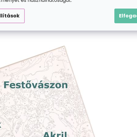
ítményét és használhatóságát.
llítások
Elfog