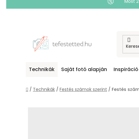
Most 
Ugrás
a
fő
tartalomhoz
Technikák
Saját fotó alapján
Inspiráció
Kezdőlap
/
Technikák
/
Festés számok szerint
/
Festés szám