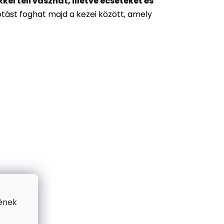
l teli vásznat, illetve ecseteket és
otást foghat majd a kezei között, amely
ének