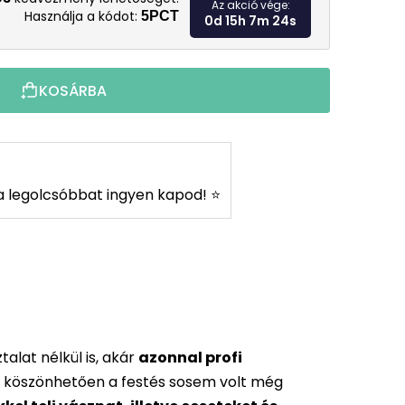
Az akció vége:
Használja a kódot:
5PCT
0d 15h 7m 23s
KOSÁRBA
s a legolcsóbbat ingyen kapod! ⭐
alat nélkül is, akár
azonnal profi
 köszönhetően a festés sosem volt még