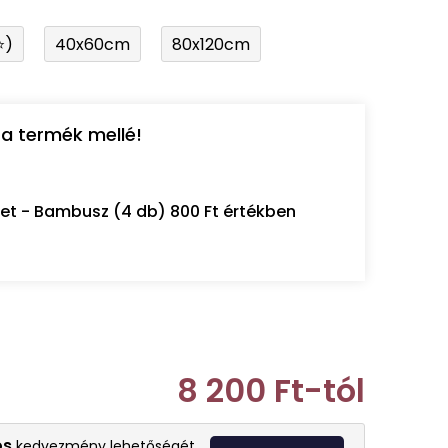
⭐)
40x60cm
80x120cm
a termék mellé!
let - Bambusz (4 db) 800 Ft értékben
8 200 Ft
-tól
Egységár:
os
kedvezmény lehetőségét.