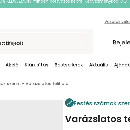
20% KEDVEZMÉNY minden pöttyözős képre! Kedvezménykód: DOT
Vásárolj vel
Bejel
Akció
Kiárusítás
Bestsellerek
Aktuális
Ajándé
ok szerint - Varázslatos telihold
Festés számok szer
Varázslatos t