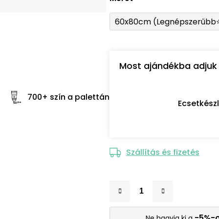
60x80cm (Legnépszerűbb
Most ajándékba adjuk 
700+ szín a palettán
Ecsetkész
Szállítás és fizetés
-5%-
Ne hagyja ki a