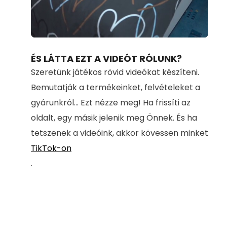
Loaded
:
Unmute
80.35%
ÉS LÁTTA EZT A VIDEÓT RÓLUNK?
Szeretünk játékos rövid videókat készíteni.
Bemutatják a termékeinket, felvételeket a
gyárunkról... Ezt nézze meg! Ha frissíti az
oldalt, egy másik jelenik meg Önnek. És ha
tetszenek a videóink, akkor kövessen minket
TikTok-on
.