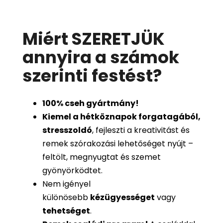
Miért SZERETJÜK
annyira a számok
szerinti festést
?
100%
cseh gyártmány!
Kiemel a hétköznapok forgatagából,
stresszoldó
, fejleszti a kreativitást és
remek szórakozási lehetőséget nyújt –
feltölt, megnyugtat és szemet
gyönyörködtet.
Nem igényel
különösebb
kézügyességet
vagy
tehetséget
.