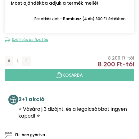
Most ajándékba adjuk a termék mellé!
Ecsetkészlet - Bambusz (4 db) 800 Ft értékben
Szállítás és fizetés
8 200 Ft-tól
8 200 Ft
-tól
E
KOSÁRBA
2+1 akció
⭐ Vásárolj 3 dizájnt, és a legolcsóbbat ingyen
kapod! ⭐
EU-ban gyártva