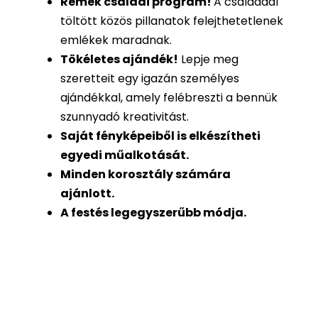
Remek családi program
!
A családdal
töltött közös pillanatok felejthetetlenek
emlékek maradnak.
Tökéletes ajándék
!
Lepje meg
szeretteit egy igazán személyes
ajándékkal, amely felébreszti a bennük
szunnyadó kreativitást.
Saját fényképeiből is
elkészítheti
egyedi műalkotását.
Minden korosztály számára
ajánlott.
A festés legegyszerűbb módja.