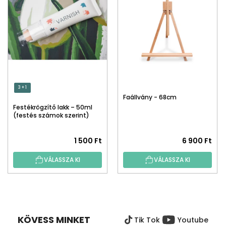
3 + 1
Faállvány - 68cm
Festékrögzítő lakk – 50ml
(festés számok szerint)
1 500 Ft
6 900 Ft
VÁLASSZA KI
VÁLASSZA KI
L
Á
B
KÖVESS MINKET
Tik Tok
Youtube
L