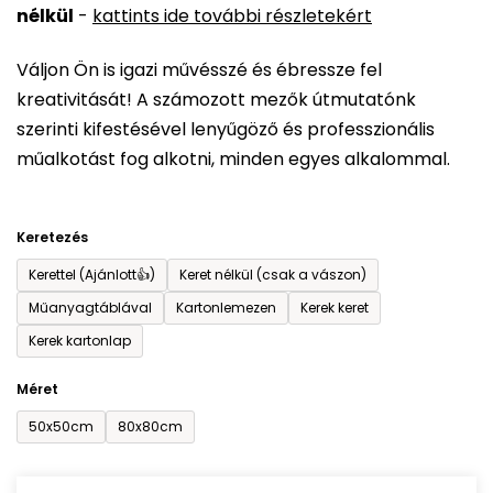
nélkül
-
kattints ide további részletekért
értékelése
5-
Váljon Ön is igazi művésszé és ébressze fel
ből
kreativitását! A számozott mezők útmutatónk
0,0
szerinti kifestésével lenyűgöző és professzionális
csillag.
műalkotást fog alkotni, minden egyes alkalommal.
Keretezés
Kerettel (Ajánlott👍)
Keret nélkül (csak a vászon)
Műanyagtáblával
Kartonlemezen
Kerek keret
Kerek kartonlap
Méret
50x50cm
80x80cm