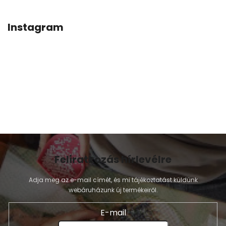
É
C
Instagram
Feliratkozás hírlevélre
Adja meg az e-mail címét, és mi tájékoztatást küldünk
webáruházunk új termékeiről.
E-mail