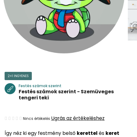
2+1 INGYENES
Festés számok szerint
Festés számok szerint - Szemüveges
tengeri teki
A
Ugrás az értékeléshez
Nincs értékelés
termék
Így néz ki egy festmény belső
kerettel
és
keret
átlagos