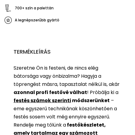
700+ szín a palettán
A legnépszerűbb gyártó
TERMÉKLEÍRÁS
Szeretne Ön is festeni, de nincs elég
bátorsága vagy önbizalma? Hagyja a
töprengést másra, tapasztalat nélkül is, akár
azonnal profi festővé válhat
!
Próbálja ki a
festés számok szerinti
módszerünket
–
eme egyszerű technikának köszönhetően a
festés sosem volt még ennyire egyszerű.
Rendelje meg tőlünk a
festőkészletet,
amely tartalmaz egy számozott