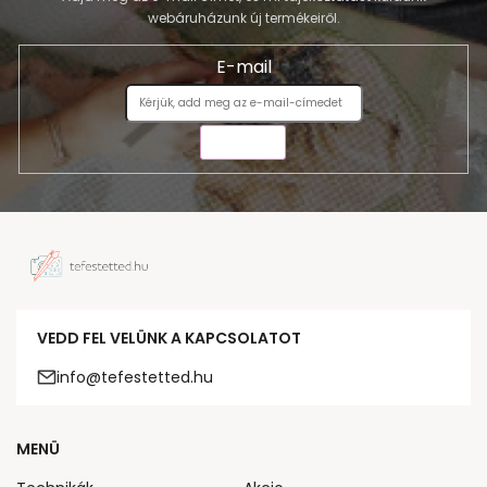
webáruházunk új termékeiről.
E-mail
KÜLDÉS
VEDD FEL VELÜNK A KAPCSOLATOT
info@tefestetted.hu
MENÜ