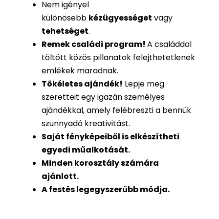
Nem igényel
különösebb
kézügyességet
vagy
tehetséget
.
Remek családi program
!
A családdal
töltött közös pillanatok felejthetetlenek
emlékek maradnak.
Tökéletes ajándék
!
Lepje meg
szeretteit egy igazán személyes
ajándékkal, amely felébreszti a bennük
szunnyadó kreativitást.
Saját fényképeiből is
elkészítheti
egyedi műalkotását.
Minden korosztály számára
ajánlott.
A festés legegyszerűbb módja.