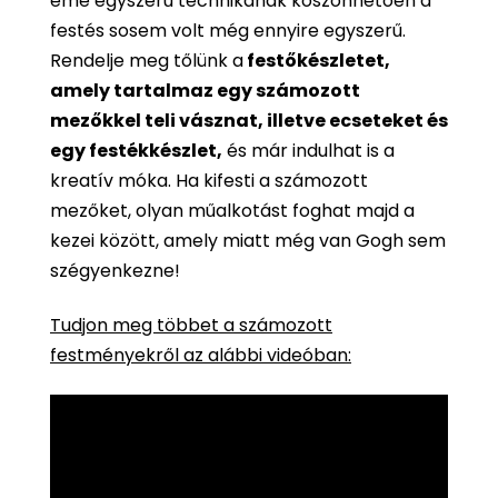
eme egyszerű technikának köszönhetően a
festés sosem volt még ennyire egyszerű.
Rendelje meg tőlünk a
festőkészletet,
amely tartalmaz egy számozott
mezőkkel teli vásznat, illetve ecseteket és
egy festékkészlet,
és már indulhat is a
kreatív móka. Ha kifesti a számozott
mezőket, olyan műalkotást foghat majd a
kezei között, amely miatt még van Gogh sem
szégyenkezne!
Tudjon meg többet a számozott
festményekről az alábbi videóban: