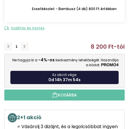
Ecsetkészlet - Bambusz (4 db) 800 Ft értékben
Szállítás és fizetés
8 200 Ft
-tól
E
-4%-os
Ne hagyja ki a
kedvezmény lehetőségét. Használja
a kódot:
PROMO4
Az akció vége:
0d 14h 37m 53s
KOSÁRBA
2+1 akció
⭐ Vásárolj 3 dizájnt, és a legolcsóbbat ingyen