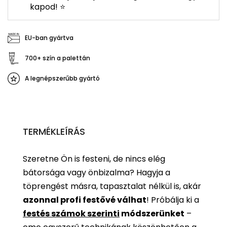
kapod! ⭐
EU-ban gyártva
700+ szín a palettán
A legnépszerűbb gyártó
TERMÉKLEÍRÁS
Szeretne Ön is festeni, de nincs elég
bátorsága vagy önbizalma? Hagyja a
töprengést másra, tapasztalat nélkül is, akár
azonnal profi festővé válhat
!
Próbálja ki a
festés számok szerinti
módszerünket
–