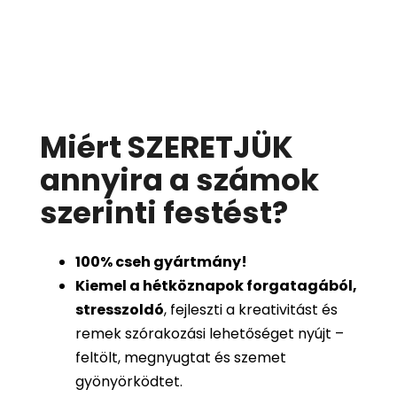
Miért SZERETJÜK
annyira a számok
szerinti festést
?
100%
cseh gyártmány!
Kiemel a hétköznapok forgatagából,
stresszoldó
, fejleszti a kreativitást és
remek szórakozási lehetőséget nyújt –
feltölt, megnyugtat és szemet
gyönyörködtet.