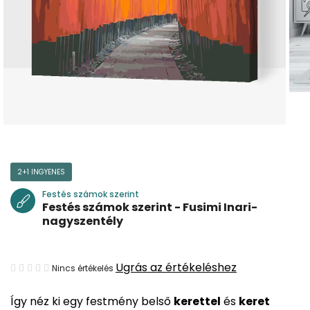
2+1 INGYENES
Festés számok szerint
Festés számok szerint - Fusimi Inari-
nagyszentély
A
Ugrás az értékeléshez
Nincs értékelés
termék
Így néz ki egy festmény belső
kerettel
és
keret
átlagos