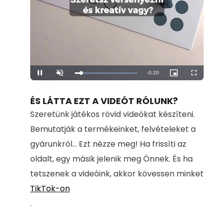
Remaining
-
0:20
Loaded
:
Pause
Unmute
Picture-
Fullscreen
100.00%
in-
Picture
Time
ÉS LÁTTA EZT A VIDEÓT RÓLUNK?
Szeretünk játékos rövid videókat készíteni.
Bemutatják a termékeinket, felvételeket a
gyárunkról... Ezt nézze meg! Ha frissíti az
oldalt, egy másik jelenik meg Önnek. És ha
tetszenek a videóink, akkor kövessen minket
TikTok-on
.