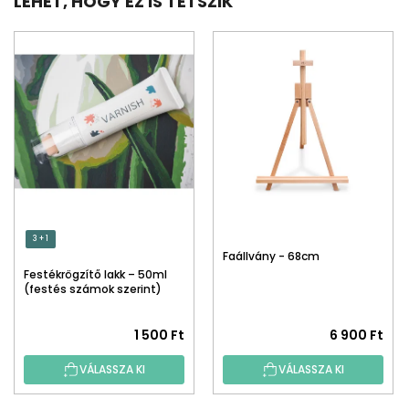
LEHET, HOGY EZ IS TETSZIK
3 + 1
Faállvány - 68cm
Festékrögzítő lakk – 50ml
(festés számok szerint)
1 500 Ft
6 900 Ft
VÁLASSZA KI
VÁLASSZA KI