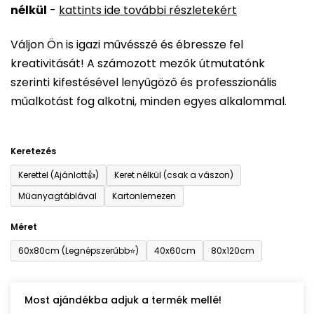
nélkül
-
kattints ide további részletekért
értékelése
5-
Váljon Ön is igazi művésszé és ébressze fel
ből
kreativitását! A számozott mezők útmutatónk
0,0
szerinti kifestésével lenyűgöző és professzionális
csillag.
műalkotást fog alkotni, minden egyes alkalommal.
Keretezés
Kerettel (Ajánlott👍)
Keret nélkül (csak a vászon)
Műanyagtáblával
Kartonlemezen
Méret
60x80cm (Legnépszerűbb⭐)
40x60cm
80x120cm
Most ajándékba adjuk a termék mellé!