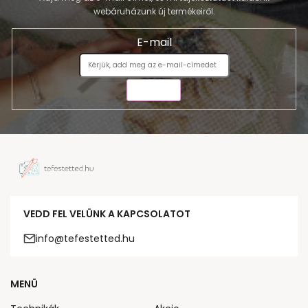
webáruházunk új termékeiről.
E-mail
KÜLDÉS
VEDD FEL VELÜNK A KAPCSOLATOT
info@tefestetted.hu
MENÜ