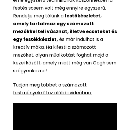
eme egyszerű technikának köszönhetően a
festés sosem volt még ennyire egyszerű.
Rendelje meg tőlünk a
festőkészletet,
amely tartalmaz egy számozott
mezőkkel teli vásznat, illetve ecseteket és
egy festékkészlet,
és már indulhat is a
kreatív móka. Ha kifesti a számozott
mezőket, olyan műalkotást foghat majd a
kezei között, amely miatt még van Gogh sem
szégyenkezne!
Tudjon meg többet a számozott
festményekről az alábbi videóban: