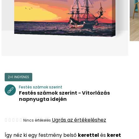
2+1 INGYENES
Festés számok szerint
Festés számok szerint - Vitorlázás
napnyugta idején
A
Ugrás az értékeléshez
Nincs értékelés
termék
Így néz ki egy festmény belső
kerettel
és
keret
átlagos