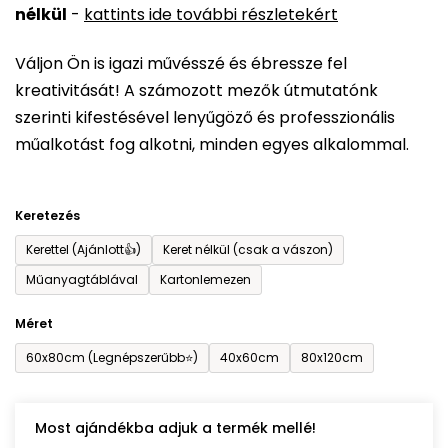
nélkül
-
kattints ide további részletekért
értékelése
5-
Váljon Ön is igazi művésszé és ébressze fel
ből
kreativitását! A számozott mezők útmutatónk
0,0
szerinti kifestésével lenyűgöző és professzionális
csillag.
műalkotást fog alkotni, minden egyes alkalommal.
Keretezés
Kerettel (Ajánlott👍)
Keret nélkül (csak a vászon)
Műanyagtáblával
Kartonlemezen
Méret
60x80cm (Legnépszerűbb⭐)
40x60cm
80x120cm
Most ajándékba adjuk a termék mellé!