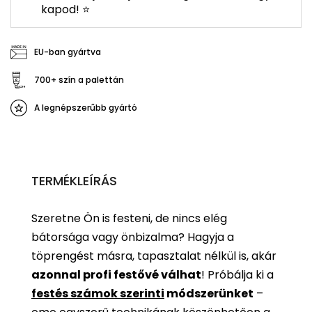
kapod! ⭐
EU-ban gyártva
700+ szín a palettán
A legnépszerűbb gyártó
TERMÉKLEÍRÁS
Szeretne Ön is festeni, de nincs elég
bátorsága vagy önbizalma? Hagyja a
töprengést másra, tapasztalat nélkül is, akár
azonnal profi festővé válhat
!
Próbálja ki a
festés számok szerinti
módszerünket
–