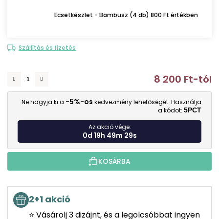
Ecsetkészlet - Bambusz (4 db) 800 Ft értékben
Szállítás és fizetés
8 200 Ft
-tól
E
-5%-os
Ne hagyja ki a
kedvezmény lehetőségét. Használja
a kódot:
5PCT
Az akció vége:
0d 19h 49m 28s
KOSÁRBA
2+1 akció
⭐ Vásárolj 3 dizájnt, és a legolcsóbbat ingyen