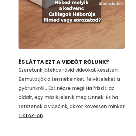
Loaded
:
Unmute
100.00%
ÉS LÁTTA EZT A VIDEÓT RÓLUNK?
Szeretünk játékos rövid videókat készíteni.
Bemutatják a termékeinket, felvételeket a
gyárunkról... Ezt nézze meg! Ha frissíti az
oldalt, egy másik jelenik meg Önnek. És ha
tetszenek a videóink, akkor kövessen minket
TikTok-on
.