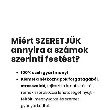
Miért SZERETJÜK
annyira a számok
szerinti festést
?
100%
cseh gyártmány!
Kiemel a hétköznapok forgatagából,
stresszoldó
, fejleszti a kreativitást és
remek szórakozási lehetőséget nyújt –
feltölt, megnyugtat és szemet
gyönyörködtet.