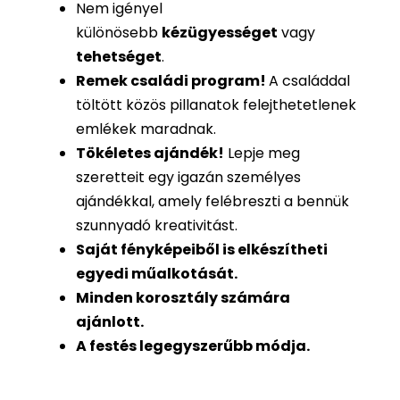
Nem igényel
különösebb
kézügyességet
vagy
tehetséget
.
Remek családi program
!
A családdal
töltött közös pillanatok felejthetetlenek
emlékek maradnak.
Tökéletes ajándék
!
Lepje meg
szeretteit egy igazán személyes
ajándékkal, amely felébreszti a bennük
szunnyadó kreativitást.
Saját fényképeiből is
elkészítheti
egyedi műalkotását.
Minden korosztály számára
ajánlott.
A festés legegyszerűbb módja.