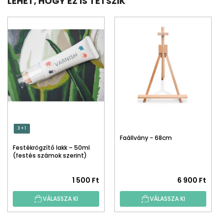
LEHET, HOGY EZ IS TETSZIK
3 + 1
Faállvány - 68cm
Festékrögzítő lakk – 50ml
(festés számok szerint)
1 500 Ft
6 900 Ft
VÁLASSZA KI
VÁLASSZA KI