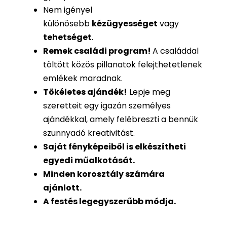
Nem igényel
különösebb
kézügyességet
vagy
tehetséget
.
Remek családi program
!
A családdal
töltött közös pillanatok felejthetetlenek
emlékek maradnak.
Tökéletes ajándék
!
Lepje meg
szeretteit egy igazán személyes
ajándékkal, amely felébreszti a bennük
szunnyadó kreativitást.
Saját fényképeiből is
elkészítheti
egyedi műalkotását.
Minden korosztály számára
ajánlott.
A festés legegyszerűbb módja.