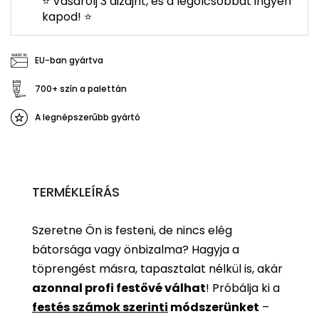
⭐ Vásárolj 3 dizájnt, és a legolcsóbbat ingyen
kapod! ⭐
EU-ban gyártva
700+ szín a palettán
A legnépszerűbb gyártó
TERMÉKLEÍRÁS
Szeretne Ön is festeni, de nincs elég
bátorsága vagy önbizalma? Hagyja a
töprengést másra, tapasztalat nélkül is, akár
azonnal profi festővé válhat
!
Próbálja ki a
festés számok szerinti
módszerünket
–