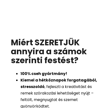
Miért SZERETJÜK
annyira a számok
szerinti festést
?
100%
cseh gyártmány!
Kiemel a hétköznapok forgatagából,
stresszoldó
, fejleszti a kreativitást és
remek szórakozási lehetőséget nyújt –
feltölt, megnyugtat és szemet
gyönyörködtet.