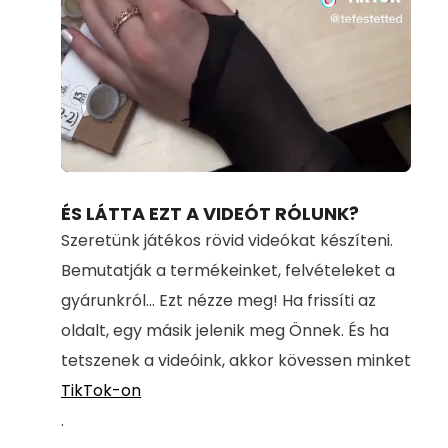
Loaded
:
Unmute
100.00%
ÉS LÁTTA EZT A VIDEÓT RÓLUNK?
Szeretünk játékos rövid videókat készíteni.
Bemutatják a termékeinket, felvételeket a
gyárunkról... Ezt nézze meg! Ha frissíti az
oldalt, egy másik jelenik meg Önnek. És ha
tetszenek a videóink, akkor kövessen minket
TikTok-on
.