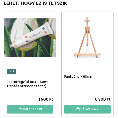
LEHET, HOGY EZ IS TETSZIK
3 + 1
Faállvány - 68cm
Festékrögzítő lakk – 50ml
(festés számok szerint)
1 500 Ft
6 900 Ft
VÁLASSZA KI
VÁLASSZA KI