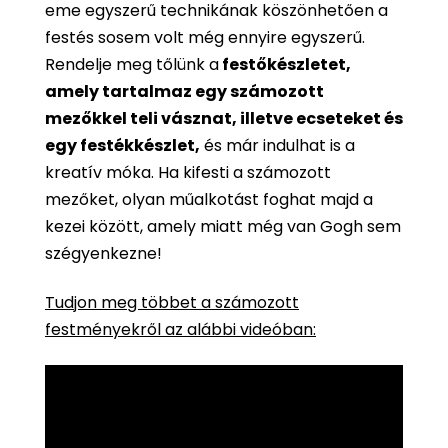
eme egyszerű technikának köszönhetően a
festés sosem volt még ennyire egyszerű.
Rendelje meg tőlünk a
festőkészletet,
amely tartalmaz egy számozott
mezőkkel teli vásznat, illetve ecseteket és
egy festékkészlet,
és már indulhat is a
kreatív móka. Ha kifesti a számozott
mezőket, olyan műalkotást foghat majd a
kezei között, amely miatt még van Gogh sem
szégyenkezne!
Tudjon meg többet a számozott
festményekről az alábbi videóban: