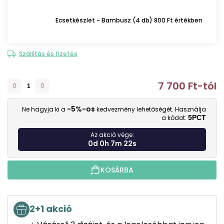
Ecsetkészlet - Bambusz (4 db) 800 Ft értékben
Szállítás és fizetés
7 700 Ft
-tól
E
-5%-os
Ne hagyja ki a
kedvezmény lehetőségét. Használja
a kódot:
5PCT
Az akció vége:
0d 0h 7m 21s
KOSÁRBA
2+1 akció