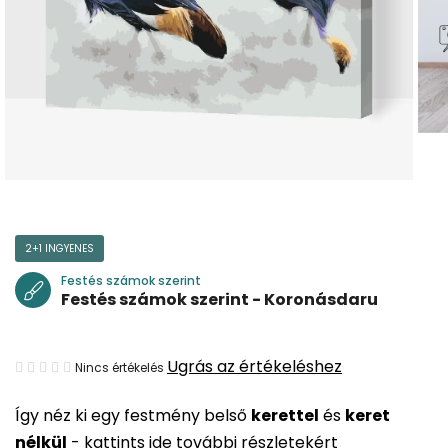
2+1 INGYENES
Festés számok szerint
Festés számok szerint - Koronásdaru
A
Ugrás az értékeléshez
Nincs értékelés
termék
Így néz ki egy festmény belső
kerettel
és
keret
átlagos
nélkül
-
kattints ide további részletekért
értékelése