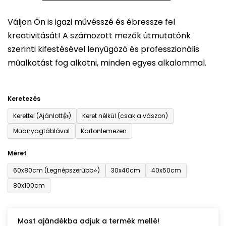
5-
Váljon Ön is igazi művésszé és ébressze fel
ből
kreativitását! A számozott mezők útmutatónk
0,0
szerinti kifestésével lenyűgöző és professzionális
csillag.
műalkotást fog alkotni, minden egyes alkalommal.
Keretezés
Kerettel (Ajánlott👍)
Keret nélkül (csak a vászon)
Műanyagtáblával
Kartonlemezen
Méret
60x80cm (Legnépszerűbb⭐)
30x40cm
40x50cm
80x100cm
Most ajándékba adjuk a termék mellé!