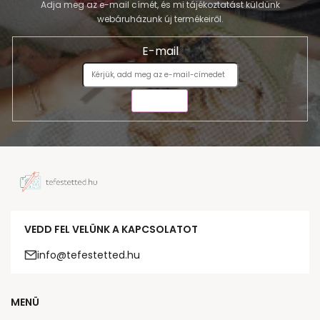
Adja meg az e-mail címét, és mi tájékoztatást küldünk
webáruházunk új termékeiről.
E-mail
KÜLDÉS
VEDD FEL VELÜNK A KAPCSOLATOT
info@tefestetted.hu
MENÜ