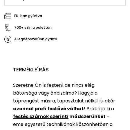
EU-ban gyártva
700+ szín a palettán
A legnépszerűbb gyártó
TERMÉKLEÍRÁS
Szeretne Ön is festeni, de nincs elég
bátorsága vagy önbizalma? Hagyja a
töprengést másra, tapasztalat nélkül is, akár
azonnal profi festővé válhat
!
Próbálja ki a
festés számok szerinti
módszerünket
–
eme egyszerű technikának köszönhetően a