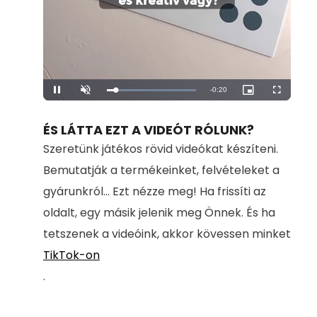
Remaining
-
0:20
Loaded
:
Pause
Unmute
Picture-
Fullscreen
100.00%
in-
Picture
Time
ÉS LÁTTA EZT A VIDEÓT RÓLUNK?
Szeretünk játékos rövid videókat készíteni.
Bemutatják a termékeinket, felvételeket a
gyárunkról... Ezt nézze meg! Ha frissíti az
oldalt, egy másik jelenik meg Önnek. És ha
tetszenek a videóink, akkor kövessen minket
TikTok-on
.