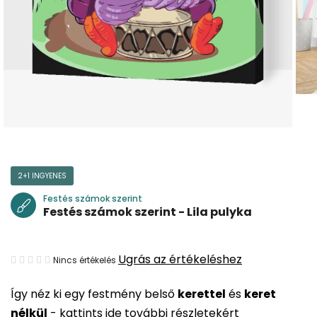
2+1 INGYENES
Festés számok szerint
Festés számok szerint - Lila pulyka
A
Ugrás az értékeléshez
Nincs értékelés
termék
Így néz ki egy festmény belső
kerettel
és
keret
átlagos
nélkül
-
kattints ide további részletekért
értékelése