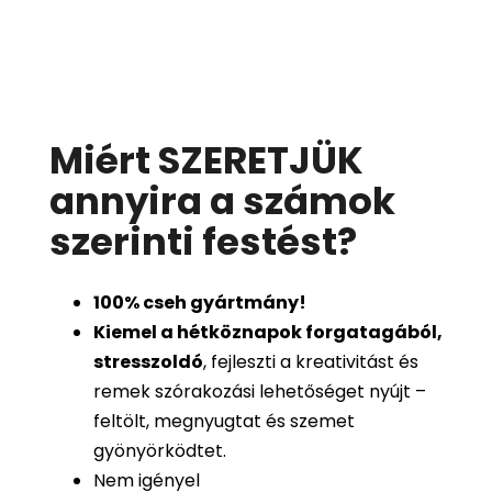
Miért SZERETJÜK
annyira a számok
szerinti festést
?
100%
cseh gyártmány!
Kiemel a hétköznapok forgatagából,
stresszoldó
, fejleszti a kreativitást és
remek szórakozási lehetőséget nyújt –
feltölt, megnyugtat és szemet
gyönyörködtet.
Nem igényel