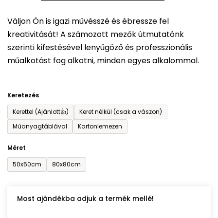
5-
Váljon Ön is igazi művésszé és ébressze fel
ből
kreativitását! A számozott mezők útmutatónk
0,0
szerinti kifestésével lenyűgöző és professzionális
csillag.
műalkotást fog alkotni, minden egyes alkalommal.
Keretezés
Kerettel (Ajánlott👍)
Keret nélkül (csak a vászon)
Műanyagtáblával
Kartonlemezen
Méret
50x50cm
80x80cm
Most ajándékba adjuk a termék mellé!