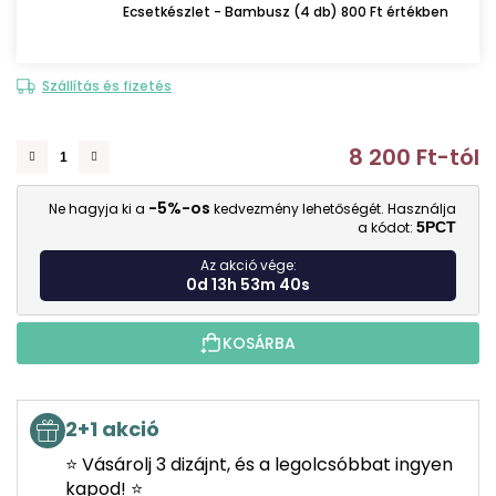
Ecsetkészlet - Bambusz (4 db) 800 Ft értékben
Szállítás és fizetés
8 200 Ft
-tól
E
-5%-os
Ne hagyja ki a
kedvezmény lehetőségét. Használja
a kódot:
5PCT
Az akció vége:
0d 13h 53m 39s
KOSÁRBA
2+1 akció
⭐ Vásárolj 3 dizájnt, és a legolcsóbbat ingyen
kapod! ⭐