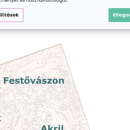
ítményét és használhatóságát.
llítások
Elfog