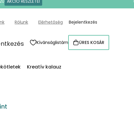
20
AKCIÓ RÉSZLETEI
ünk
Rólunk
Elérhetőség
Bejelentkezés
entkezés
Kívánságlistám
ÜRES KOSÁR
KOSÁR
kötletek
Kreatív kalauz
int