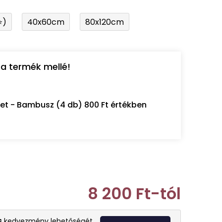
⭐)
40x60cm
80x120cm
a termék mellé!
let - Bambusz (4 db) 800 Ft értékben
8 200 Ft
-tól
Egységár:
s
kedvezmény lehetőségét.