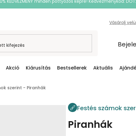
20% KEDVEZMÉNY minden pöttyözős képre! Kedvezménykód: DOT
Vásárolj vel
Bejel
Akció
Kiárusítás
Bestsellerek
Aktuális
Ajándé
ok szerint - Piranhák
Festés számok szer
Piranhák