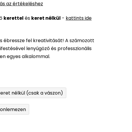
ás az értékeléshez
ső
kerettel
és
keret nélkül
-
kattints ide
és ébressze fel kreativitását! A számozott
festésével lenyűgöző és professzionális
den egyes alkalommal.
eret nélkül (csak a vászon)
tonlemezen