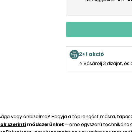
2+1 akció
⭐ Vásárolj 3 dizájnt, é
rsága vagy önbizalma? Hagyja a töprengést másra, tapaszt
ok szerinti
módszerünket
– eme egyszerű technikának