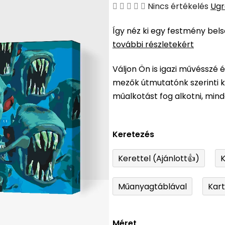
A
Nincs értékelés
Ugr
termék
Így néz ki egy festmény bel
átlagos
további részletekért
értékelése
5-
Váljon Ön is igazi művésszé 
ből
mezők útmutatónk szerinti ki
0,0
műalkotást fog alkotni, min
csillag.
Keretezés
Kerettel (Ajánlott👍)
K
Műanyagtáblával
Kar
Méret