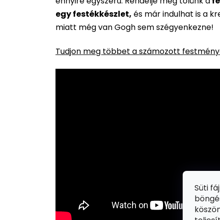
ennyire egyszerű. Rendelje meg tőlünk a
fe
egy festékkészlet,
és már indulhat is a k
miatt még van Gogh sem szégyenkezne!
Tudjon meg többet a számozott festménye
Süti f
böngés
köszön