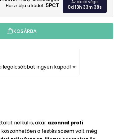
Az akció vége:
Használja a kódot:
5PCT
0d 13h 33m 36s
KOSÁRBA
s a legolcsóbbat ingyen kapod! ⭐
alat nélkül is, akár
azonnal profi
 köszönhetően a festés sosem volt még