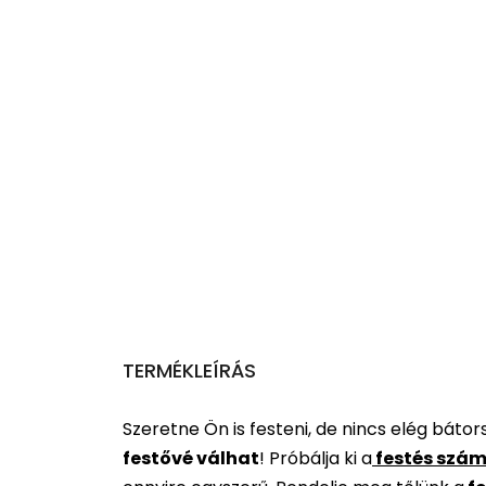
TERMÉKLEÍRÁS
Szeretne Ön is festeni, de nincs elég báto
festővé válhat
!
Próbálja ki a
festés szám