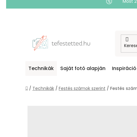
Most 
Ugrás
a
fő
tartalomhoz
Technikák
Saját fotó alapján
Inspiráció
Kezdőlap
/
Technikák
/
Festés számok szerint
/
Festés szám