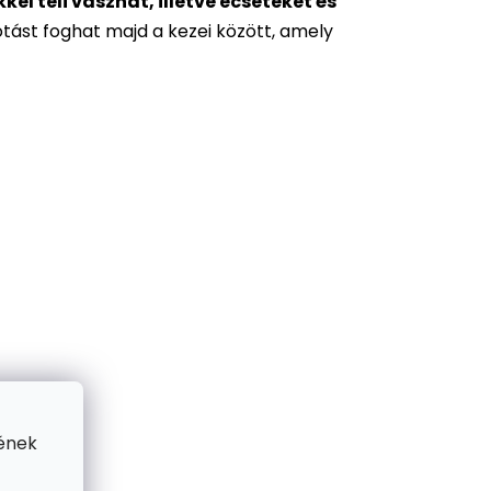
l teli vásznat, illetve ecseteket és
otást foghat majd a kezei között, amely
ének