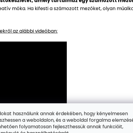
stőkészletet, amely tartalmaz egy számozott mezőkke
reatív móka. Ha kifesti a számozott mezőket, olyan műalk
kről az alábbi videóban:
ájlokat használunk annak érdekében, hogy kényelmesen
zhessen a weboldalon, és a weboldal forgalma elemzés
hetően folyamatosan fejleszthessük annak funkcióit,