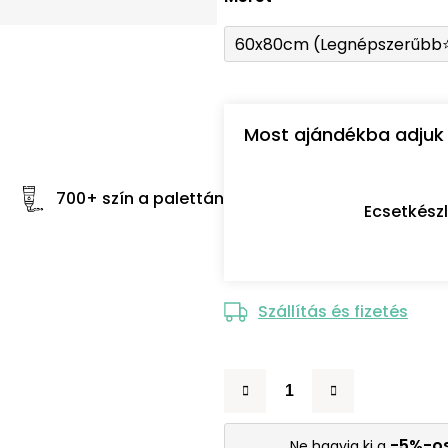
60x80cm (Legnépszerűbb
Most ajándékba adjuk 
700+ szín a palettán
Ecsetkész
Szállítás és fizetés
-5%-o
Ne hagyja ki a