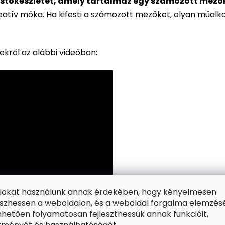
stőkészletet, amely tartalmaz egy számozott mezőkke
reatív móka. Ha kifesti a számozott mezőket, olyan műalk
kről az alábbi videóban:
ájlokat használunk annak érdekében, hogy kényelmesen
zhessen a weboldalon, és a weboldal forgalma elemzés
hetően folyamatosan fejleszthessük annak funkcióit,