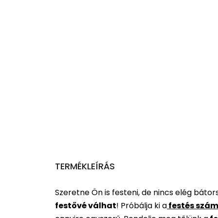
TERMÉKLEÍRÁS
Szeretne Ön is festeni, de nincs elég báto
festővé válhat
!
Próbálja ki a
festés szám