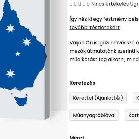
A
Nincs értékelés
Ugr
termék
Így néz ki egy festmény bel
átlagos
további részletekért
értékelése
5-
Váljon Ön is igazi művésszé 
ből
mezők útmutatónk szerinti ki
0,0
műalkotást fog alkotni, min
csillag.
Keretezés
Kerettel (Ajánlott👍)
K
Műanyagtáblával
Kar
Méret