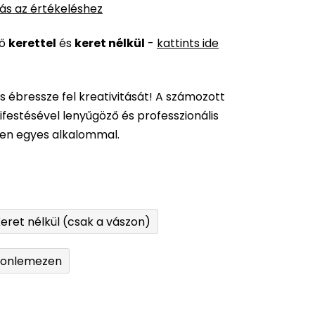
ás az értékeléshez
ső
kerettel
és
keret nélkül
-
kattints ide
és ébressze fel kreativitását! A számozott
festésével lenyűgöző és professzionális
den egyes alkalommal.
eret nélkül (csak a vászon)
tonlemezen