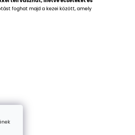
l teli vásznat, illetve ecseteket és
otást foghat majd a kezei között, amely
ének