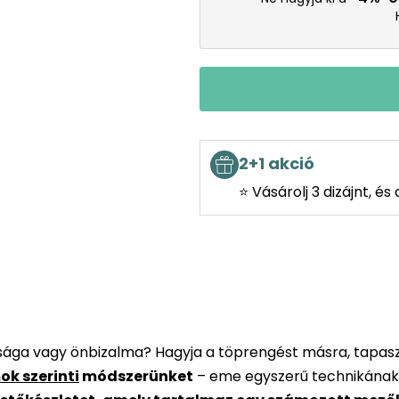
2+1 akció
⭐ Vásárolj 3 dizájnt, é
rsága vagy önbizalma? Hagyja a töprengést másra, tapaszt
ok szerinti
módszerünket
– eme egyszerű technikának