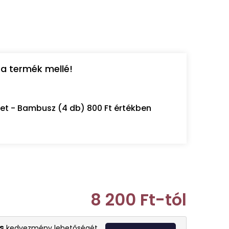
a termék mellé!
let - Bambusz (4 db) 800 Ft értékben
8 200 Ft
-tól
Egységár:
s
kedvezmény lehetőségét.