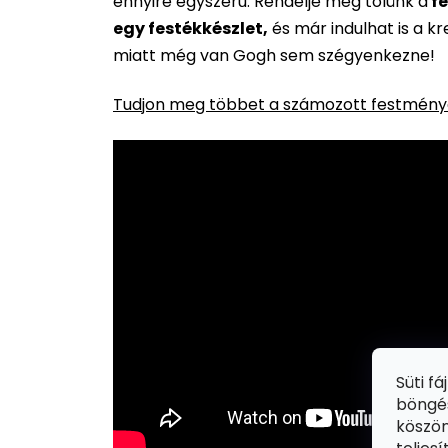
ennyire egyszerű. Rendelje meg tőlünk a
fe
egy festékkészlet,
és már indulhat is a k
miatt még van Gogh sem szégyenkezne!
Tudjon meg többet a számozott festménye
Süti f
böngés
köszön