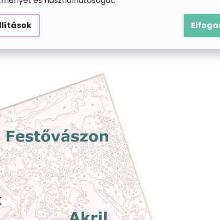
ítményét és használhatóságát.
llítások
Elfog