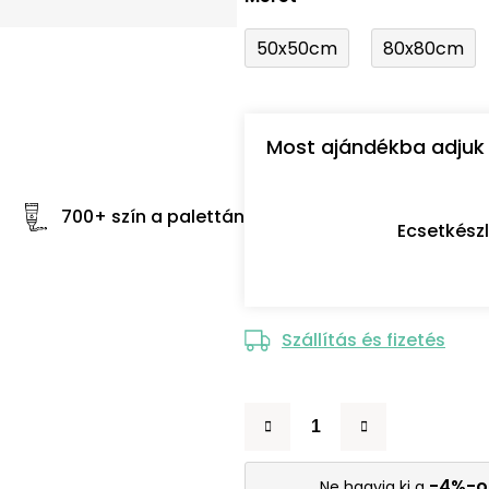
50x50cm
80x80cm
Most ajándékba adjuk 
700+ szín a palettán
Ecsetkész
Szállítás és fizetés
-4%-o
Ne hagyja ki a