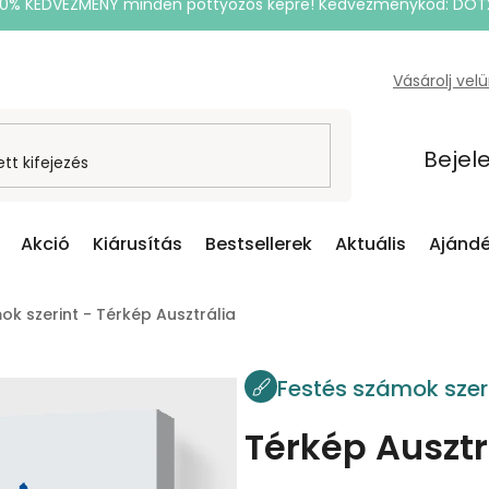
20% KEDVEZMÉNY minden pöttyözős képre! Kedvezménykód: DOT
Vásárolj vel
Bejel
Akció
Kiárusítás
Bestsellerek
Aktuális
Ajándé
ok szerint - Térkép Ausztrália
Festés számok szer
Térkép Ausztr