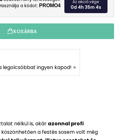
Az akció vége:
Használja a kódot:
PROMO4
0d 4h 35m 3s
KOSÁRBA
s a legolcsóbbat ingyen kapod! ⭐
alat nélkül is, akár
azonnal profi
 köszönhetően a festés sosem volt még