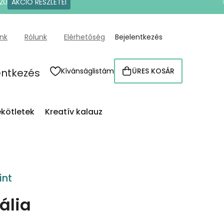
20
AKCIÓ RÉSZLETEI
ünk
Rólunk
Elérhetőség
Bejelentkezés
entkezés
Kívánságlistám
ÜRES KOSÁR
KOSÁR
kötletek
Kreatív kalauz
int
ália