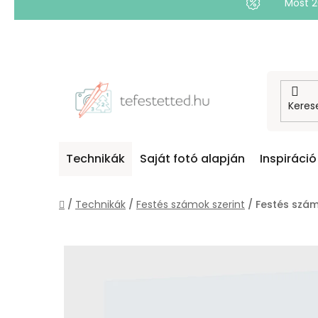
Most 
Ugrás
a
fő
tartalomhoz
Technikák
Saját fotó alapján
Inspiráció
Kezdőlap
/
Technikák
/
Festés számok szerint
/
Festés szám