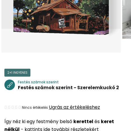
2+1 INGYENES
Festés számok szerint
Festés számok szerint - Szerelemkuckó 2
A
Ugrás az értékeléshez
Nincs értékelés
termék
Így néz ki egy festmény belső
kerettel
és
keret
átlagos
nélkül
-
kattints ide további részletekért
értékelése