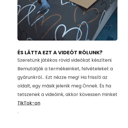
Loaded
:
Unmute
80.78%
ÉS LÁTTA EZT A VIDEÓT RÓLUNK?
Szeretünk játékos rövid videókat készíteni.
Bemutatják a termékeinket, felvételeket a
gyárunkról... Ezt nézze meg! Ha frissíti az
oldalt, egy másik jelenik meg Önnek. És ha
tetszenek a videóink, akkor kövessen minket
TikTok-on
.