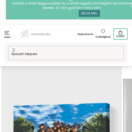
Ugrás
Fotóiból a lehető leggyorsabban és a lehető legjobb minőségben készíthetünk
képeket. EU-ban gyártott = nincs vám
a
NÉZZE MEG
fő
tartalomhoz
Bejelentkezés
KOSÁR
Kívánságlista
Menü
Kezdőlap
/
Technikák
/
Festés számok szerint
/
Festés számok
szerint - Szerelemkuckó 2