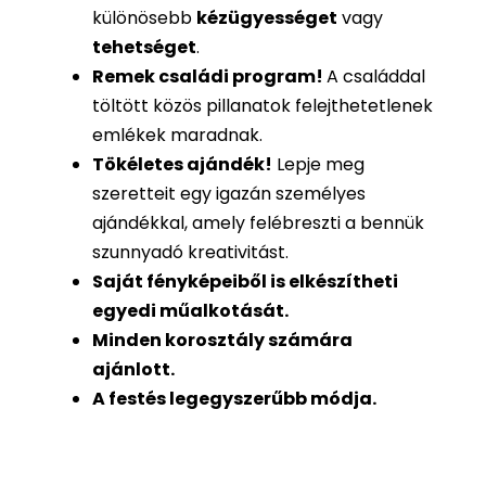
különösebb
kézügyességet
vagy
tehetséget
.
Remek családi program
!
A családdal
töltött közös pillanatok felejthetetlenek
emlékek maradnak.
Tökéletes ajándék
!
Lepje meg
szeretteit egy igazán személyes
ajándékkal, amely felébreszti a bennük
szunnyadó kreativitást.
Saját fényképeiből is
elkészítheti
egyedi műalkotását.
Minden korosztály számára
ajánlott.
A festés legegyszerűbb módja.