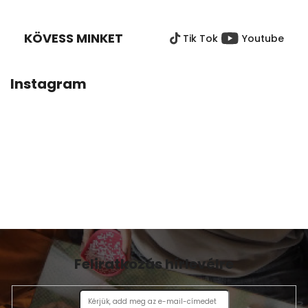
Á
B
KÖVESS MINKET
Tik Tok
Youtube
L
É
C
Instagram
Feliratkozás hírlevélre