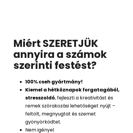
Miért SZERETJÜK
annyira a számok
szerinti festést
?
100%
cseh gyártmány!
Kiemel a hétköznapok forgatagából,
stresszoldó
, fejleszti a kreativitást és
remek szórakozási lehetőséget nyújt –
feltölt, megnyugtat és szemet
gyönyörködtet.
Nem igényel