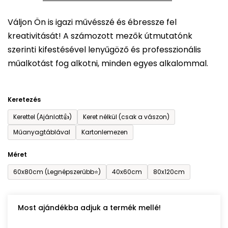
5-
Váljon Ön is igazi művésszé és ébressze fel
ből
kreativitását! A számozott mezők útmutatónk
0,0
szerinti kifestésével lenyűgöző és professzionális
csillag.
műalkotást fog alkotni, minden egyes alkalommal.
Keretezés
Kerettel (Ajánlott👍)
Keret nélkül (csak a vászon)
Műanyagtáblával
Kartonlemezen
Méret
60x80cm (Legnépszerűbb⭐)
40x60cm
80x120cm
Most ajándékba adjuk a termék mellé!