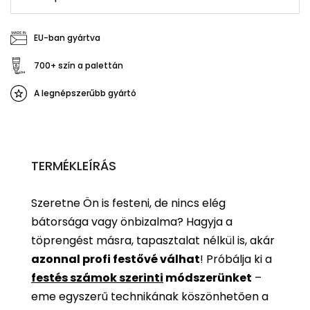
EU-ban gyártva
700+ szín a palettán
A legnépszerűbb gyártó
TERMÉKLEÍRÁS
Szeretne Ön is festeni, de nincs elég
bátorsága vagy önbizalma? Hagyja a
töprengést másra, tapasztalat nélkül is, akár
azonnal profi festővé válhat
!
Próbálja ki a
festés számok szerinti
módszerünket
–
eme egyszerű technikának köszönhetően a