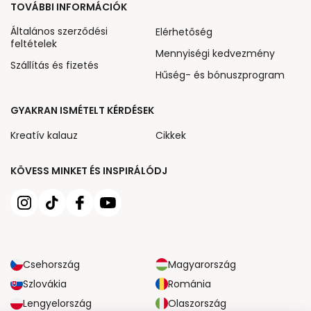
TOVÁBBI INFORMÁCIÓK
Általános szerződési
Elérhetőség
feltételek
Mennyiségi kedvezmény
Szállítás és fizetés
Hűség- és bónuszprogram
GYAKRAN ISMÉTELT KÉRDÉSEK
Kreatív kalauz
Cikkek
KÖVESS MINKET ÉS INSPIRÁLÓDJ
Csehország
Magyarország
Szlovákia
Románia
Lengyelország
Olaszország