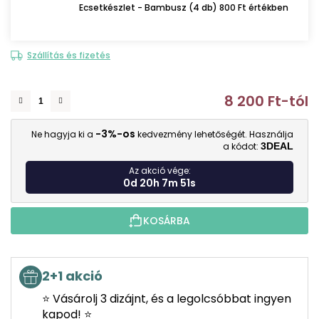
Ecsetkészlet - Bambusz (4 db) 800 Ft értékben
Szállítás és fizetés
8 200 Ft
-tól
E
-3%-os
Ne hagyja ki a
kedvezmény lehetőségét. Használja
a kódot:
3DEAL
Az akció vége:
0d 20h 7m 51s
KOSÁRBA
2+1 akció
⭐ Vásárolj 3 dizájnt, és a legolcsóbbat ingyen
kapod! ⭐