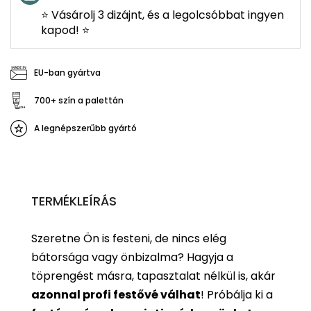
⭐ Vásárolj 3 dizájnt, és a legolcsóbbat ingyen
kapod! ⭐
EU-ban gyártva
700+ szín a palettán
A legnépszerűbb gyártó
TERMÉKLEÍRÁS
Szeretne Ön is festeni, de nincs elég
bátorsága vagy önbizalma? Hagyja a
töprengést másra, tapasztalat nélkül is, akár
azonnal profi festővé válhat
!
Próbálja ki a