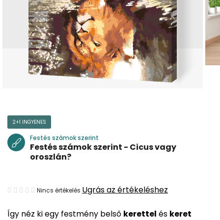
2+1 INGYENES
Festés számok szerint
Festés számok szerint - Cicus vagy
oroszlán?
A
Ugrás az értékeléshez
Nincs értékelés
termék
Így néz ki egy festmény belső
kerettel
és
keret
átlagos