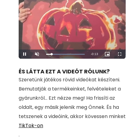
Remaining
-
0:13
Loaded
:
Pause
Unmute
Picture-
Fullscreen
100.00%
in-
Picture
Time
ÉS LÁTTA EZT A VIDEÓT RÓLUNK?
Szeretünk játékos rövid videókat készíteni.
Bemutatják a termékeinket, felvételeket a
gyárunkról... Ezt nézze meg! Ha frissíti az
oldalt, egy másik jelenik meg Önnek. És ha
tetszenek a videóink, akkor kövessen minket
TikTok-on
.