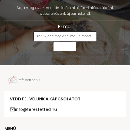
Adja meg az e-mail címét, és mi tájékoztatást küldünk
webáruházunk új termékeiről.
E-mail
KÜLDÉS
VEDD FEL VELÜNK A KAPCSOLATOT
info@tefestetted.hu
MENÜ