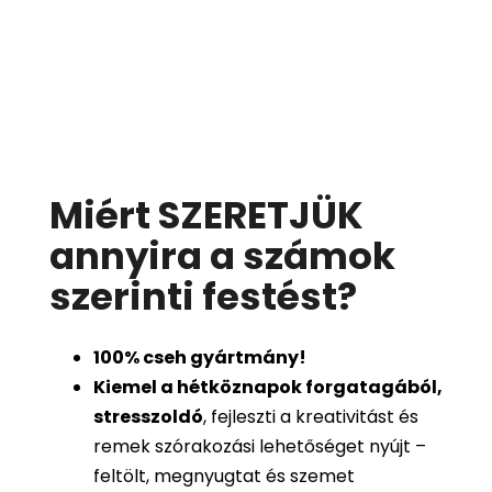
Miért SZERETJÜK
annyira a számok
szerinti festést
?
100%
cseh gyártmány!
Kiemel a hétköznapok forgatagából,
stresszoldó
, fejleszti a kreativitást és
remek szórakozási lehetőséget nyújt –
feltölt, megnyugtat és szemet