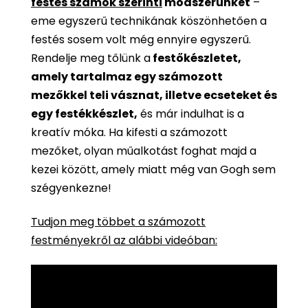
festés számok szerinti
módszerünket
–
eme egyszerű technikának köszönhetően a
festés sosem volt még ennyire egyszerű.
Rendelje meg tőlünk a
festőkészletet,
amely tartalmaz egy számozott
mezőkkel teli vásznat, illetve ecseteket és
egy festékkészlet,
és már indulhat is a
kreatív móka. Ha kifesti a számozott
mezőket, olyan műalkotást foghat majd a
kezei között, amely miatt még van Gogh sem
szégyenkezne!
Tudjon meg többet a számozott
festményekről az alábbi videóban: