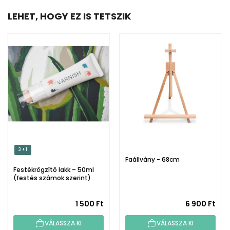
LEHET, HOGY EZ IS TETSZIK
3 + 1
Faállvány - 68cm
Festékrögzítő lakk – 50ml
(festés számok szerint)
1 500 Ft
6 900 Ft
VÁLASSZA KI
VÁLASSZA KI