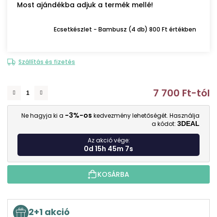
Most ajándékba adjuk a termék mellé!
Ecsetkészlet - Bambusz (4 db) 800 Ft értékben
Szállítás és fizetés
7 700 Ft
-tól
E
-3%-os
Ne hagyja ki a
kedvezmény lehetőségét. Használja
a kódot:
3DEAL
Az akció vége:
0d 15h 45m 6s
KOSÁRBA
2+1 akció