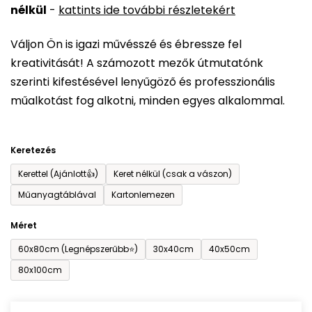
nélkül
-
kattints ide további részletekért
értékelése
5-
Váljon Ön is igazi művésszé és ébressze fel
ből
kreativitását! A számozott mezők útmutatónk
0,0
szerinti kifestésével lenyűgöző és professzionális
csillag.
műalkotást fog alkotni, minden egyes alkalommal.
Keretezés
Kerettel (Ajánlott👍)
Keret nélkül (csak a vászon)
Műanyagtáblával
Kartonlemezen
Méret
60x80cm (Legnépszerűbb⭐)
30x40cm
40x50cm
80x100cm