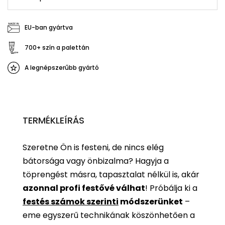
EU-ban gyártva
700+ szín a palettán
A legnépszerűbb gyártó
TERMÉKLEÍRÁS
Szeretne Ön is festeni, de nincs elég
bátorsága vagy önbizalma? Hagyja a
töprengést másra, tapasztalat nélkül is, akár
azonnal profi festővé válhat
!
Próbálja ki a
festés számok szerinti
módszerünket
–
eme egyszerű technikának köszönhetően a