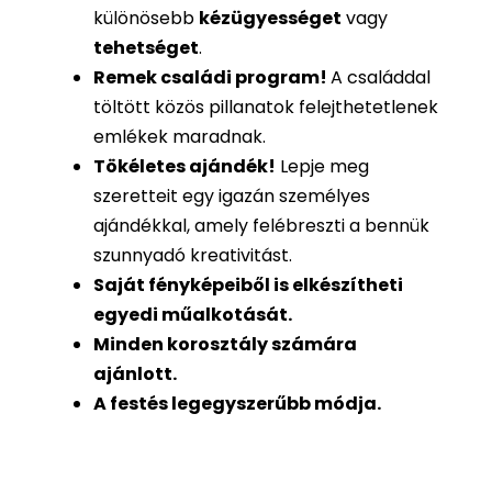
különösebb
kézügyességet
vagy
tehetséget
.
Remek családi program
!
A családdal
töltött közös pillanatok felejthetetlenek
emlékek maradnak.
Tökéletes ajándék
!
Lepje meg
szeretteit egy igazán személyes
ajándékkal, amely felébreszti a bennük
szunnyadó kreativitást.
Saját fényképeiből is
elkészítheti
egyedi műalkotását.
Minden korosztály számára
ajánlott.
A festés legegyszerűbb módja.