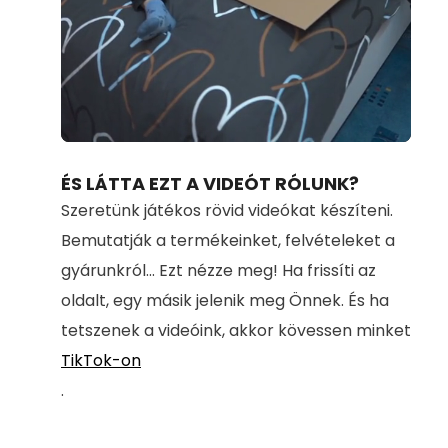
Loaded
:
Unmute
54.61%
ÉS LÁTTA EZT A VIDEÓT RÓLUNK?
Szeretünk játékos rövid videókat készíteni.
Bemutatják a termékeinket, felvételeket a
gyárunkról... Ezt nézze meg! Ha frissíti az
oldalt, egy másik jelenik meg Önnek. És ha
tetszenek a videóink, akkor kövessen minket
TikTok-on
.