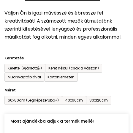
5-
Váljon Ön is igazi művésszé és ébressze fel
ből
kreativitását! A számozott mezők útmutatónk
0,0
szerinti kifestésével lenyűgöző és professzionális
csillag.
műalkotást fog alkotni, minden egyes alkalommal.
Keretezés
Kerettel (Ajánlott👍)
Keret nélkül (csak a vászon)
Műanyagtáblával
Kartonlemezen
Méret
60x80cm (Legnépszerűbb⭐)
40x60cm
80x120cm
Most ajándékba adjuk a termék mellé!