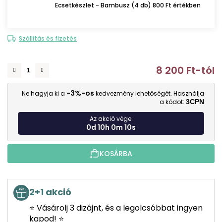
Ecsetkészlet - Bambusz (4 db) 800 Ft értékben
Szállítás és fizetés
8 200 Ft
-tól
E
-3%-os
Ne hagyja ki a
kedvezmény lehetőségét. Használja
a kódot:
3CPN
Az akció vége:
0d 10h 0m 9s
KOSÁRBA
2+1 akció
⭐ Vásárolj 3 dizájnt, és a legolcsóbbat ingyen
kapod! ⭐