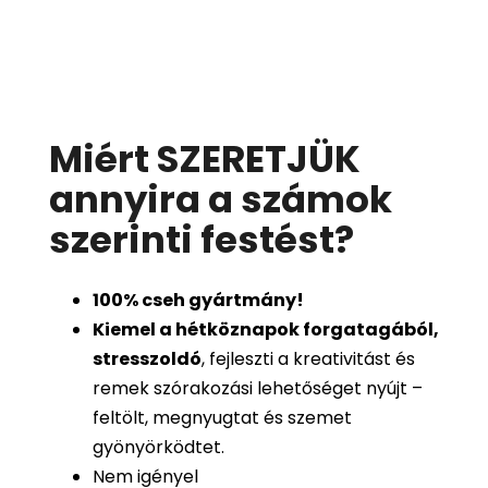
Miért SZERETJÜK
annyira a számok
szerinti festést
?
100%
cseh gyártmány!
Kiemel a hétköznapok forgatagából,
stresszoldó
, fejleszti a kreativitást és
remek szórakozási lehetőséget nyújt –
feltölt, megnyugtat és szemet
gyönyörködtet.
Nem igényel