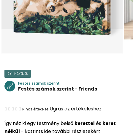
2+1 INGYENES
Festés számok szerint
Festés számok szerint - Friends
A
Ugrás az értékeléshez
Nincs értékelés
termék
Így néz ki egy festmény belső
kerettel
és
keret
átlagos
nélkül
-
kattints ide további részletekért
értékelése