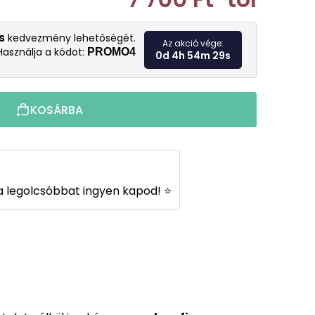
Egységár:
s
kedvezmény lehetőségét.
Az akció vége:
Használja a kódot:
PROMO4
0d 4h 54m 28s
KOSÁRBA
s a legolcsóbbat ingyen kapod! ⭐