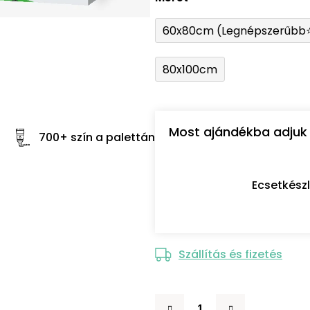
60x80cm (Legnépszerűbb
80x100cm
Most ajándékba adjuk 
700+ szín a palettán
Ecsetkész
Szállítás és fizetés