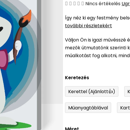
A
Nincs értékelés
Ugr
termék
Így néz ki egy festmény bel
átlagos
további részletekért
értékelése
5-
Váljon Ön is igazi művésszé 
ből
mezők útmutatónk szerinti ki
0,0
műalkotást fog alkotni, min
csillag.
Keretezés
Kerettel (Ajánlott👍)
K
Műanyagtáblával
Kar
Méret