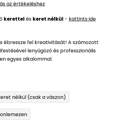
ás az értékeléshez
ső
kerettel
és
keret nélkül
-
kattints ide
és ébressze fel kreativitását! A számozott
festésével lenyűgöző és professzionális
den egyes alkalommal.
eret nélkül (csak a vászon)
tonlemezen