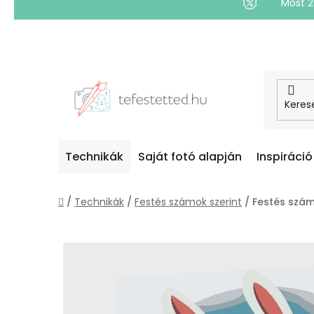
Most 
Ugrás
a
fő
tartalomhoz
Technikák
Saját fotó alapján
Inspiráció
Kezdőlap
/
Technikák
/
Festés számok szerint
/
Festés számo