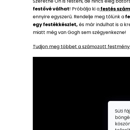
Szeretne Ön is festeni, de nincs elég báto
festővé válhat
!
Próbálja ki a
festés szám
ennyire egyszerű. Rendelje meg tőlünk a
fe
egy festékkészlet,
és már indulhat is a k
miatt még van Gogh sem szégyenkezne!
Tudjon meg többet a számozott festménye
Süti f
böngés
köszön