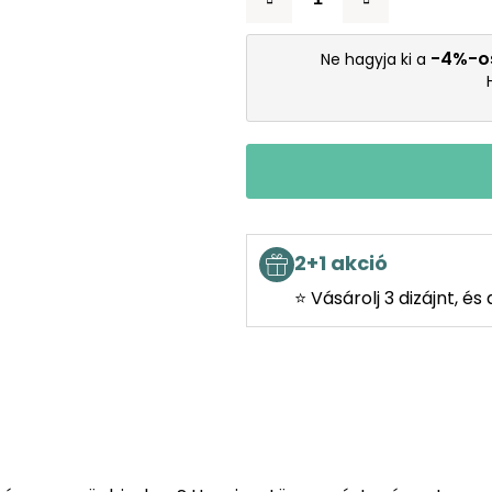
-4%-o
Ne hagyja ki a
2+1 akció
⭐ Vásárolj 3 dizájnt, é