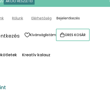
20
AKCIÓ RÉSZLETEI
ünk
Rólunk
Elérhetőség
Bejelentkezés
entkezés
Kívánságlistám
ÜRES KOSÁR
KOSÁR
kötletek
Kreatív kalauz
int