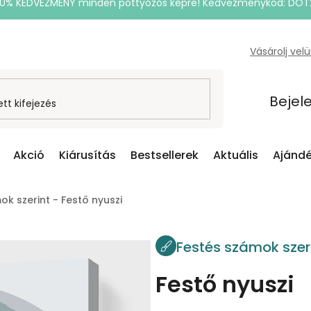
20% KEDVEZMÉNY minden pöttyözős képre! Kedvezménykód: DOT
Vásárolj vel
Bejel
Akció
Kiárusítás
Bestsellerek
Aktuális
Ajándé
k szerint - Festő nyuszi
Festés számok szer
Festő nyuszi