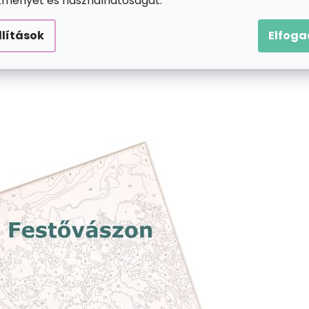
ítményét és használhatóságát.
llítások
Elfog