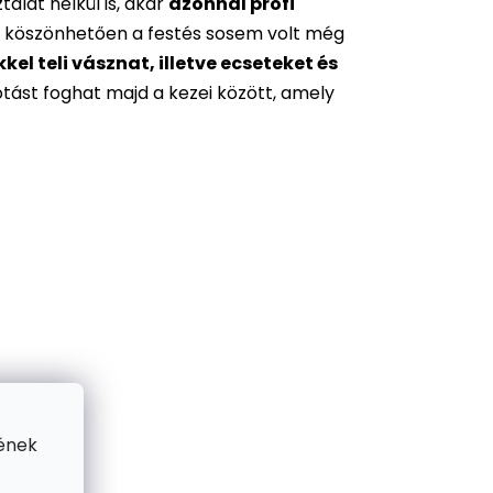
alat nélkül is, akár
azonnal profi
 köszönhetően a festés sosem volt még
l teli vásznat, illetve ecseteket és
otást foghat majd a kezei között, amely
ének