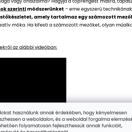
rsága vagy önbizalma? Hagyja a töprengést másra, tapaszt
ok szerinti
módszerünket
– eme egyszerű technikának
stőkészletet, amely tartalmaz egy számozott mezőkke
reatív móka. Ha kifesti a számozott mezőket, olyan műalk
kről az alábbi videóban:
ájlokat használunk annak érdekében, hogy kényelmesen
zhessen a weboldalon, és a weboldal forgalma elemzés
hetően folyamatosan fejleszthessük annak funkcióit,