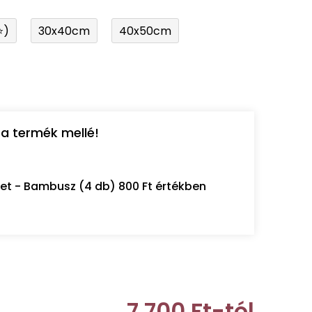
⭐)
30x40cm
40x50cm
a termék mellé!
let - Bambusz (4 db) 800 Ft értékben
7 700 Ft
-tól