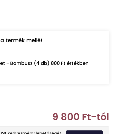
a termék mellé!
let - Bambusz (4 db) 800 Ft értékben
9 800 Ft
-tól
Egységár:
-os
kedvezmény lehetőségét.