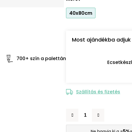
40x80cm
Most ajándékba adjuk 
700+ szín a palettán
Ecsetkész
Szállítás és fizetés
-5%
Ne hagyja ki a