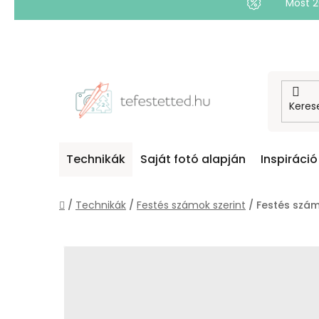
Most 
Ugrás
a
fő
tartalomhoz
Technikák
Saját fotó alapján
Inspiráció
Kezdőlap
/
Technikák
/
Festés számok szerint
/
Festés szám