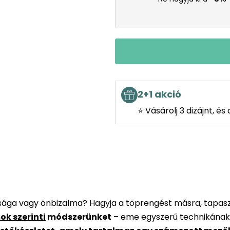
2+1 akció
⭐ Vásárolj 3 dizájnt, é
rsága vagy önbizalma? Hagyja a töprengést másra, tapaszt
ok szerinti
módszerünket
– eme egyszerű technikának