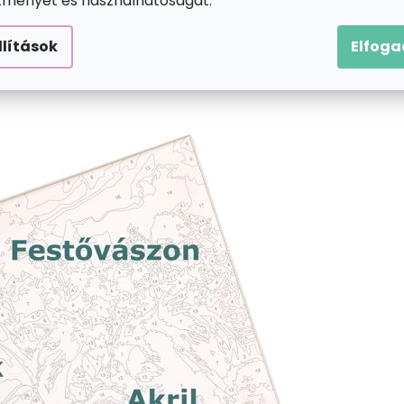
ítményét és használhatóságát.
llítások
Elfog