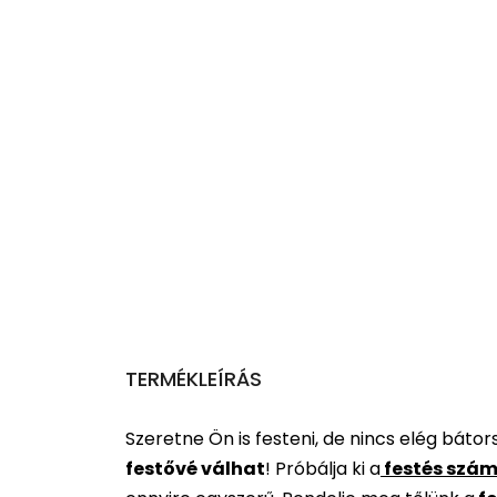
TERMÉKLEÍRÁS
Szeretne Ön is festeni, de nincs elég báto
festővé válhat
!
Próbálja ki a
festés szám