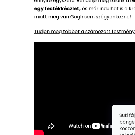
ennyire egyszerű. Rendelje meg tőlünk a
fe
egy festékkészlet,
és már indulhat is a k
miatt még van Gogh sem szégyenkezne!
Tudjon meg többet a számozott festménye
Süti f
böngés
köszön