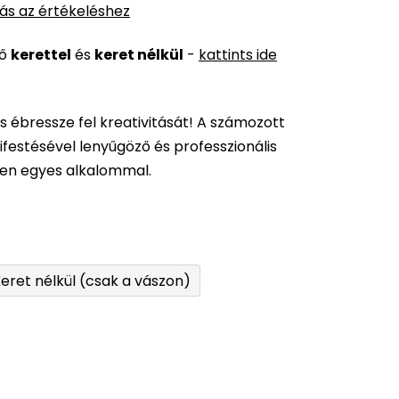
ás az értékeléshez
ső
kerettel
és
keret nélkül
-
kattints ide
és ébressze fel kreativitását! A számozott
festésével lenyűgöző és professzionális
den egyes alkalommal.
eret nélkül (csak a vászon)