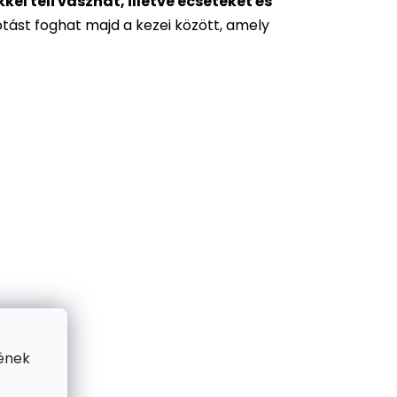
l teli vásznat, illetve ecseteket és
otást foghat majd a kezei között, amely
ének