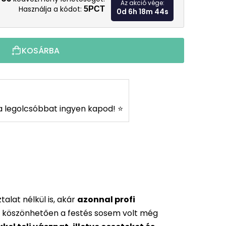
Az akció vége:
Használja a kódot:
5PCT
0d 6h 18m 43s
KOSÁRBA
s a legolcsóbbat ingyen kapod! ⭐
alat nélkül is, akár
azonnal profi
 köszönhetően a festés sosem volt még