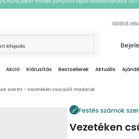
20% KEDVEZMÉNY minden pöttyözős képre! Kedvezménykód: DOT
Vásárolj vel
Bejel
Akció
Kiárusítás
Bestsellerek
Aktuális
Ajándé
ok szerint - Vezetéken csücsülő madarak
Festés számok szer
Vezetéken cs