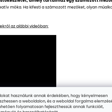
stőkészletet, amely tartalmaz egy számozott mezőkke
reatív móka. Ha kifesti a számozott mezőket, olyan műalk
kről az alábbi videóban:
ájlokat használunk annak érdekében, hogy kényelmesen
zhessen a weboldalon, és a weboldal forgalma elemzés
hetően folyamatosan fejleszthessük annak funkcióit,