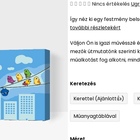
A
Nincs értékelés
Ugr
termék
Így néz ki egy festmény bel
átlagos
további részletekért
értékelése
5-
Váljon Ön is igazi művésszé 
ből
mezők útmutatónk szerinti ki
0,0
műalkotást fog alkotni, min
csillag.
Keretezés
Kerettel (Ajánlott👍)
K
Műanyagtáblával
Méret