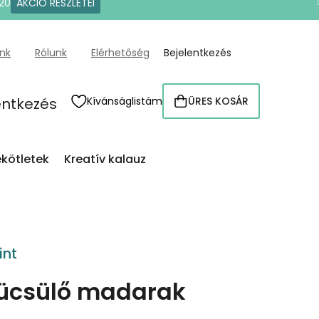
20
AKCIÓ RÉSZLETEI
ünk
Rólunk
Elérhetőség
Bejelentkezés
entkezés
Kívánságlistám
ÜRES KOSÁR
KOSÁR
kötletek
Kreatív kalauz
int
ücsülő madarak