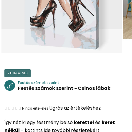
2+1 INGYENES
Festés számok szerint
Festés számok szerint - Csinos lábak
A
Ugrás az értékeléshez
Nincs értékelés
termék
Így néz ki egy festmény belső
kerettel
és
keret
átlagos
nélkül
-
kattints ide további részletekért
értékelése