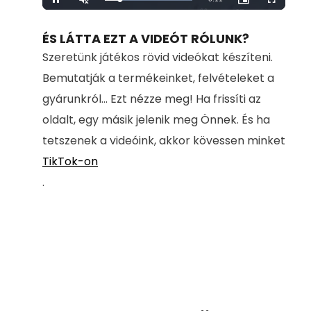
Loaded
:
Pause
Unmute
Picture-
Fullscreen
100.00%
in-
Picture
Time
ÉS LÁTTA EZT A VIDEÓT RÓLUNK?
Szeretünk játékos rövid videókat készíteni.
Bemutatják a termékeinket, felvételeket a
gyárunkról... Ezt nézze meg! Ha frissíti az
oldalt, egy másik jelenik meg Önnek. És ha
tetszenek a videóink, akkor kövessen minket
TikTok-on
.