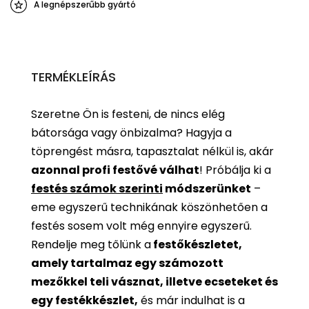
A legnépszerűbb gyártó
TERMÉKLEÍRÁS
Szeretne Ön is festeni, de nincs elég
bátorsága vagy önbizalma? Hagyja a
töprengést másra, tapasztalat nélkül is, akár
azonnal profi festővé válhat
!
Próbálja ki a
festés számok szerinti
módszerünket
–
eme egyszerű technikának köszönhetően a
festés sosem volt még ennyire egyszerű.
Rendelje meg tőlünk a
festőkészletet,
amely tartalmaz egy számozott
mezőkkel teli vásznat, illetve ecseteket és
egy festékkészlet,
és már indulhat is a