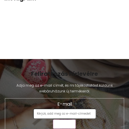
Feliratkozás hírlevélre
Adja meg az e-mail címét, és mi tájékoztatást küldünk
webáruházunk új termékeiről.
E-mail
KÜLDÉS