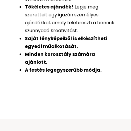
Tökéletes ajándék
!
Lepje meg
szeretteit egy igazán személyes
ajándékkal, amely felébreszti a bennük
szunnyadó kreativitást.
Saját fényképeiből is
elkészítheti
egyedi műalkotását.
Minden korosztály számára
ajánlott.
A festés legegyszerűbb módja.