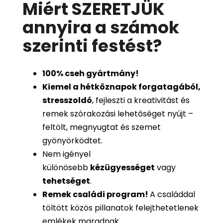
Miért SZERETJÜK
annyira a számok
szerinti festést
?
100%
cseh gyártmány!
Kiemel a hétköznapok forgatagából,
stresszoldó
, fejleszti a kreativitást és
remek szórakozási lehetőséget nyújt –
feltölt, megnyugtat és szemet
gyönyörködtet.
Nem igényel
különösebb
kézügyességet
vagy
tehetséget
.
Remek családi program
!
A családdal
töltött közös pillanatok felejthetetlenek
emlékek maradnak.