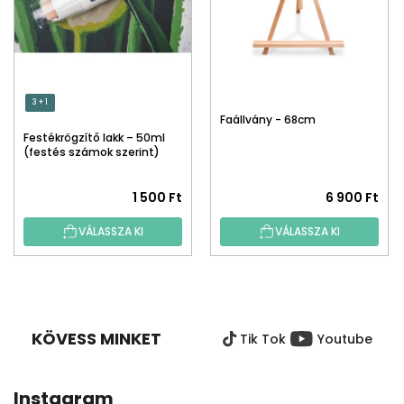
3 + 1
Faállvány - 68cm
Festékrögzítő lakk – 50ml
(festés számok szerint)
1 500 Ft
6 900 Ft
VÁLASSZA KI
VÁLASSZA KI
L
Á
B
KÖVESS MINKET
Tik Tok
Youtube
L
É
C
Instagram