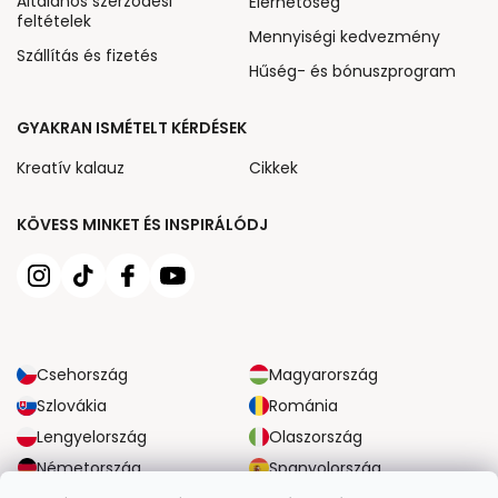
Általános szerződési
Elérhetőség
feltételek
Mennyiségi kedvezmény
Szállítás és fizetés
Hűség- és bónuszprogram
GYAKRAN ISMÉTELT KÉRDÉSEK
Kreatív kalauz
Cikkek
KÖVESS MINKET ÉS INSPIRÁLÓDJ
Csehország
Magyarország
Szlovákia
Románia
Lengyelország
Olaszország
Németország
Spanyolország