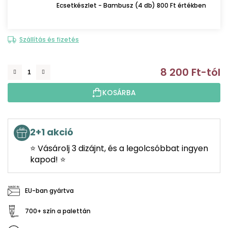
Ecsetkészlet - Bambusz (4 db) 800 Ft értékben
Szállítás és fizetés
8 200 Ft
-tól
E
KOSÁRBA
2+1 akció
⭐ Vásárolj 3 dizájnt, és a legolcsóbbat ingyen
kapod! ⭐
EU-ban gyártva
700+ szín a palettán