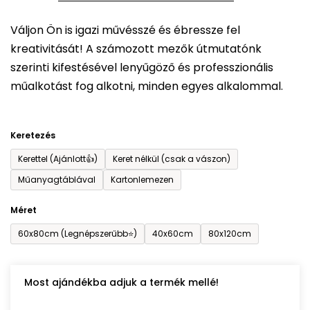
5-
Váljon Ön is igazi művésszé és ébressze fel
ből
kreativitását! A számozott mezők útmutatónk
0,0
szerinti kifestésével lenyűgöző és professzionális
csillag.
műalkotást fog alkotni, minden egyes alkalommal.
Keretezés
Kerettel (Ajánlott👍)
Keret nélkül (csak a vászon)
Műanyagtáblával
Kartonlemezen
Méret
60x80cm (Legnépszerűbb⭐)
40x60cm
80x120cm
Most ajándékba adjuk a termék mellé!