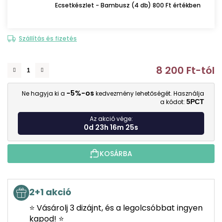
Ecsetkészlet - Bambusz (4 db) 800 Ft értékben
Szállítás és fizetés
8 200 Ft
-tól
E
-5%-os
Ne hagyja ki a
kedvezmény lehetőségét. Használja
a kódot:
5PCT
Az akció vége:
0d 23h 16m 24s
KOSÁRBA
2+1 akció
⭐ Vásárolj 3 dizájnt, és a legolcsóbbat ingyen
kapod! ⭐