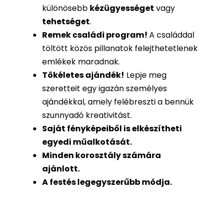
különösebb
kézügyességet
vagy
tehetséget
.
Remek családi program
!
A családdal
töltött közös pillanatok felejthetetlenek
emlékek maradnak.
Tökéletes ajándék
!
Lepje meg
szeretteit egy igazán személyes
ajándékkal, amely felébreszti a bennük
szunnyadó kreativitást.
Saját fényképeiből is
elkészítheti
egyedi műalkotását.
Minden korosztály számára
ajánlott.
A festés legegyszerűbb módja.