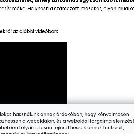
stőkészletet, amely tartalmaz egy számozott mezőkke
reatív móka. Ha kifesti a számozott mezőket, olyan műalk
kről az alábbi videóban:
ájlokat használunk annak érdekében, hogy kényelmesen
zhessen a weboldalon, és a weboldal forgalma elemzés
hetően folyamatosan fejleszthessük annak funkcióit,