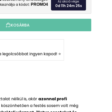
Az akció vége:
Használja a kódot:
PROMO4
0d 11h 24m 24s
KOSÁRBA
s a legolcsóbbat ingyen kapod! ⭐
alat nélkül is, akár
azonnal profi
 köszönhetően a festés sosem volt még