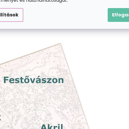
ítményét és használhatóságát.
llítások
Elfog