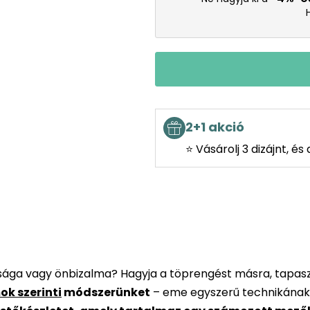
2+1 akció
⭐ Vásárolj 3 dizájnt, é
rsága vagy önbizalma? Hagyja a töprengést másra, tapaszt
ok szerinti
módszerünket
– eme egyszerű technikának