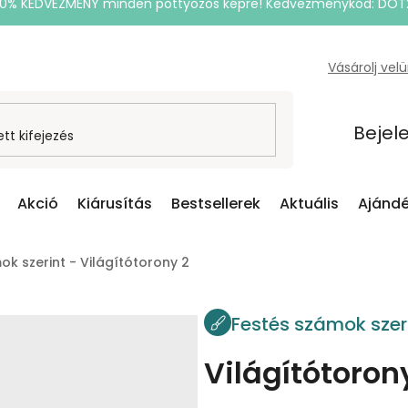
20% KEDVEZMÉNY minden pöttyözős képre! Kedvezménykód: DOT
Vásárolj vel
Bejel
Akció
Kiárusítás
Bestsellerek
Aktuális
Ajándé
ok szerint - Világítótorony 2
Festés számok szer
Világítótoron