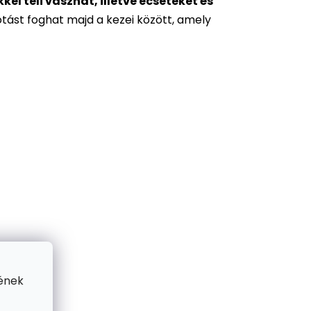
l teli vásznat, illetve ecseteket és
otást foghat majd a kezei között, amely
ének