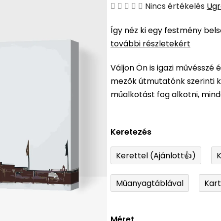
A
Nincs értékelés
Ugr
termék
Így néz ki egy festmény bel
átlagos
további részletekért
értékelése
5-
Váljon Ön is igazi művésszé 
ből
mezők útmutatónk szerinti ki
0,0
műalkotást fog alkotni, min
csillag.
Keretezés
Kerettel (Ajánlott👍)
K
Műanyagtáblával
Kar
Méret