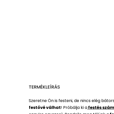
TERMÉKLEÍRÁS
Szeretne Ön is festeni, de nincs elég báto
festővé válhat
!
Próbálja ki a
festés szám