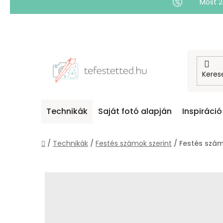
Most 
Ugrás
a
fő
tartalomhoz
Technikák
Saját fotó alapján
Inspiráció
Kezdőlap
/
Technikák
/
Festés számok szerint
/
Festés szám