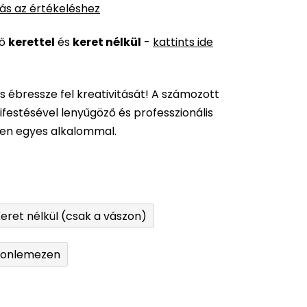
ás az értékeléshez
ső
kerettel
és
keret nélkül
-
kattints ide
és ébressze fel kreativitását! A számozott
festésével lenyűgöző és professzionális
den egyes alkalommal.
eret nélkül (csak a vászon)
tonlemezen