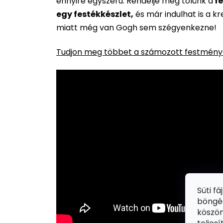
ennyire egyszerű. Rendelje meg tőlünk a
fe
egy festékkészlet,
és már indulhat is a k
miatt még van Gogh sem szégyenkezne!
Tudjon meg többet a számozott festménye
Süti f
böngés
köszön