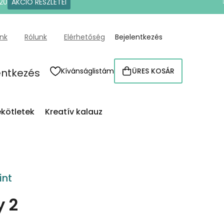
20
AKCIÓ RÉSZLETEI
ünk
Rólunk
Elérhetőség
Bejelentkezés
entkezés
Kívánságlistám
ÜRES KOSÁR
KOSÁR
kötletek
Kreatív kalauz
int
y 2