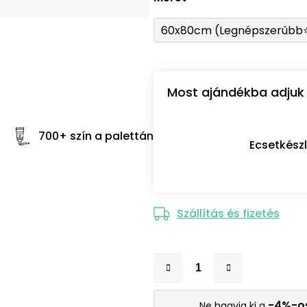
60x80cm (Legnépszerűbb
Most ajándékba adjuk 
700+ szín a palettán
Ecsetkész
Szállítás és fizetés
-4%-o
Ne hagyja ki a