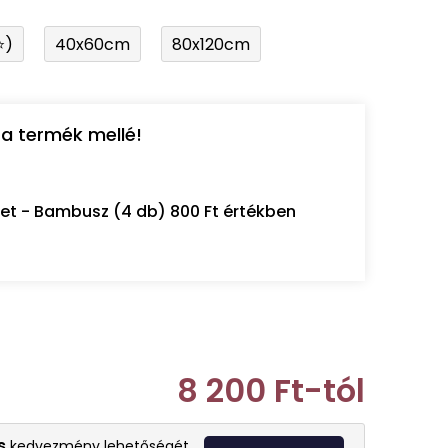
⭐)
40x60cm
80x120cm
a termék mellé!
let - Bambusz (4 db) 800 Ft értékben
8 200 Ft
-tól
Egységár:
s
kedvezmény lehetőségét.