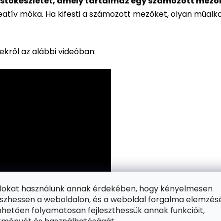
stőkészletet, amely tartalmaz egy számozott mezőkke
reatív móka. Ha kifesti a számozott mezőket, olyan műalk
kről az alábbi videóban:
ájlokat használunk annak érdekében, hogy kényelmesen
zhessen a weboldalon, és a weboldal forgalma elemzés
hetően folyamatosan fejleszthessük annak funkcióit,