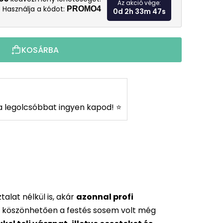
Az akció vége:
Használja a kódot:
PROMO4
0d 2h 33m 46s
KOSÁRBA
s a legolcsóbbat ingyen kapod! ⭐
alat nélkül is, akár
azonnal profi
 köszönhetően a festés sosem volt még