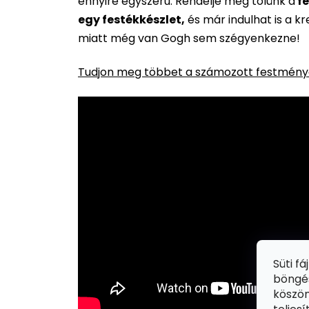
ennyire egyszerű. Rendelje meg tőlünk a
fe
egy festékkészlet,
és már indulhat is a k
miatt még van Gogh sem szégyenkezne!
Tudjon meg többet a számozott festménye
Süti f
böngés
köszön