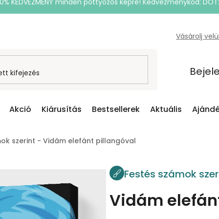
20% KEDVEZMÉNY minden pöttyözős képre! Kedvezménykód: DOT
Vásárolj vel
Bejel
Akció
Kiárusítás
Bestsellerek
Aktuális
Ajándé
ok szerint - Vidám elefánt pillangóval
Festés számok szer
Vidám elefánt