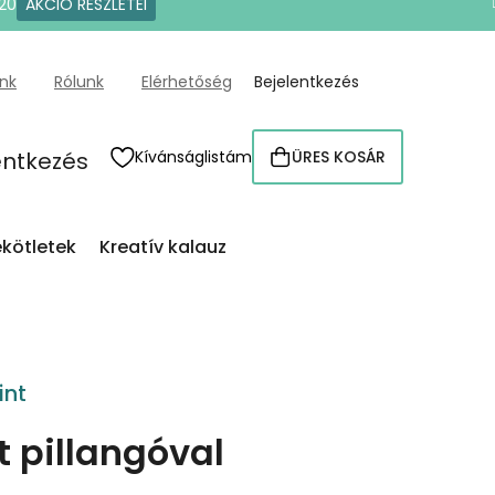
20
AKCIÓ RÉSZLETEI
ünk
Rólunk
Elérhetőség
Bejelentkezés
entkezés
Kívánságlistám
ÜRES KOSÁR
KOSÁR
kötletek
Kreatív kalauz
int
 pillangóval