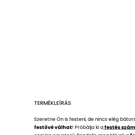
TERMÉKLEÍRÁS
Szeretne Ön is festeni, de nincs elég báto
festővé válhat
!
Próbálja ki a
festés szám