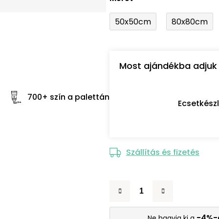
50x50cm
80x80cm
Most ajándékba adjuk 
700+ szín a palettán
Ecsetkész
Szállítás és fizetés
-4%-
Ne hagyja ki a