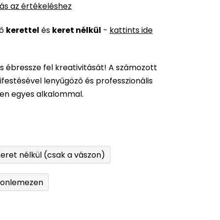
ás az értékeléshez
ső
kerettel
és
keret nélkül
-
kattints ide
és ébressze fel kreativitását! A számozott
festésével lenyűgöző és professzionális
den egyes alkalommal.
eret nélkül (csak a vászon)
tonlemezen