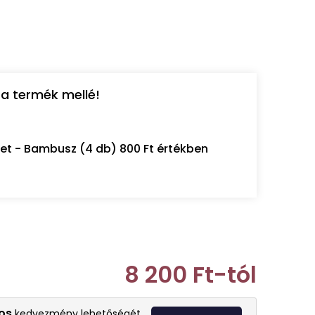
a termék mellé!
let - Bambusz (4 db) 800 Ft értékben
8 200 Ft
-tól
Egységár:
os
kedvezmény lehetőségét.