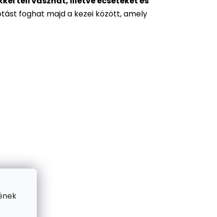
l teli vásznat, illetve ecseteket és
otást foghat majd a kezei között, amely
ének