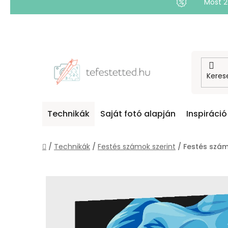
Most 
Ugrás
a
fő
tartalomhoz
Technikák
Saját fotó alapján
Inspiráció
Kezdőlap
/
Technikák
/
Festés számok szerint
/
Festés szám