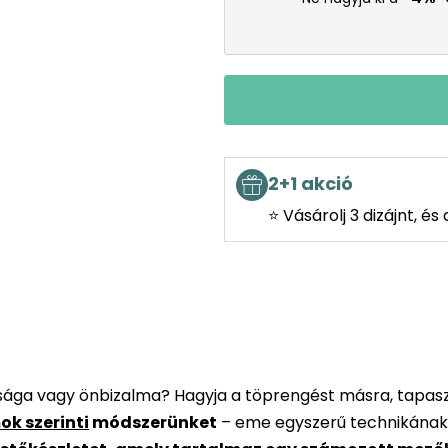
2+1 akció
⭐ Vásárolj 3 dizájnt, é
rsága vagy önbizalma? Hagyja a töprengést másra, tapaszt
ok szerinti
módszerünket
– eme egyszerű technikának