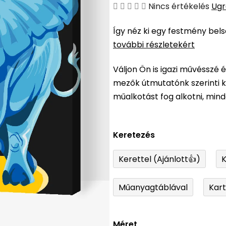
A
Nincs értékelés
Ugr
termék
Így néz ki egy festmény bel
átlagos
további részletekért
értékelése
5-
Váljon Ön is igazi művésszé 
ből
mezők útmutatónk szerinti ki
0,0
műalkotást fog alkotni, min
csillag.
Keretezés
Kerettel (Ajánlott👍)
K
Műanyagtáblával
Kar
Méret