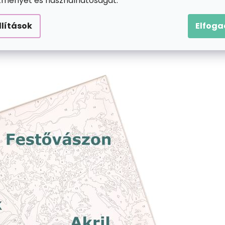
ítményét és használhatóságát.
llítások
Elfog