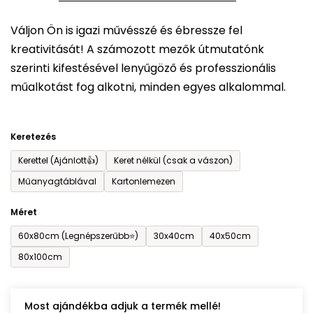
5-
Váljon Ön is igazi művésszé és ébressze fel
ből
kreativitását! A számozott mezők útmutatónk
0,0
szerinti kifestésével lenyűgöző és professzionális
csillag.
műalkotást fog alkotni, minden egyes alkalommal.
Keretezés
Kerettel (Ajánlott👍)
Keret nélkül (csak a vászon)
Műanyagtáblával
Kartonlemezen
Méret
60x80cm (Legnépszerűbb⭐)
30x40cm
40x50cm
80x100cm
Most ajándékba adjuk a termék mellé!