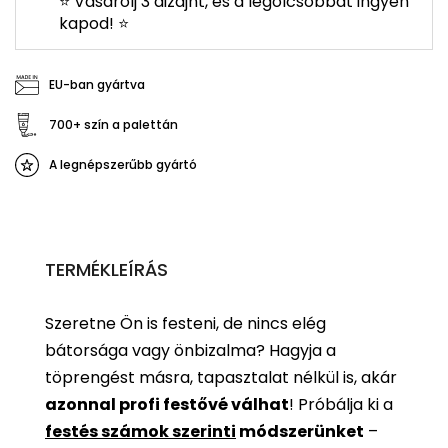
⭐ Vásárolj 3 dizájnt, és a legolcsóbbat ingyen
kapod! ⭐
EU-ban gyártva
700+ szín a palettán
A legnépszerűbb gyártó
TERMÉKLEÍRÁS
Szeretne Ön is festeni, de nincs elég
bátorsága vagy önbizalma? Hagyja a
töprengést másra, tapasztalat nélkül is, akár
azonnal profi festővé válhat
!
Próbálja ki a
festés számok szerinti
módszerünket
–