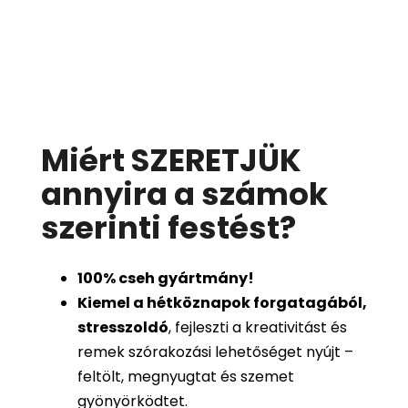
Miért SZERETJÜK
annyira a számok
szerinti festést
?
100%
cseh gyártmány!
Kiemel a hétköznapok forgatagából,
stresszoldó
, fejleszti a kreativitást és
remek szórakozási lehetőséget nyújt –
feltölt, megnyugtat és szemet
gyönyörködtet.