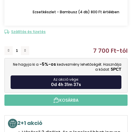
Ecsetkészlet - Bambusz (4 db) 800 Ft értékben
Szállítás és fizetés
7 700 Ft
-tól
E
-5%-os
Ne hagyja ki a
kedvezmény lehetőségét. Használja
a kódot:
5PCT
Az akció vége:
0d 4h 31m 36s
KOSÁRBA
2+1 akció