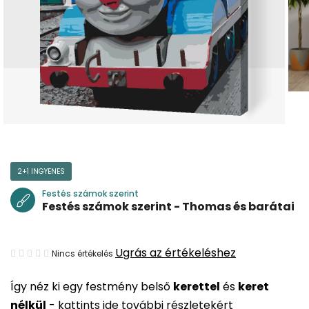
2+1 INGYENES
Festés számok szerint
Festés számok szerint - Thomas és barátai
A
Ugrás az értékeléshez
Nincs értékelés
termék
Így néz ki egy festmény belső
kerettel
és
keret
átlagos
nélkül
-
kattints ide további részletekért
értékelése