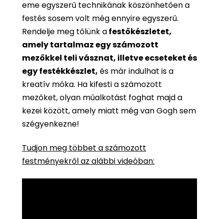
eme egyszerű technikának köszönhetően a
festés sosem volt még ennyire egyszerű.
Rendelje meg tőlünk a
festőkészletet,
amely tartalmaz egy számozott
mezőkkel teli vásznat, illetve ecseteket és
egy festékkészlet,
és már indulhat is a
kreatív móka. Ha kifesti a számozott
mezőket, olyan műalkotást foghat majd a
kezei között, amely miatt még van Gogh sem
szégyenkezne!
Tudjon meg többet a számozott
festményekről az alábbi videóban: