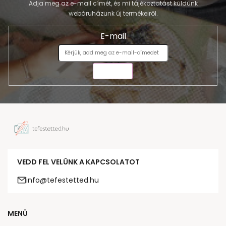
Adja meg az e-mail címét, és mi tájékoztatást küldünk
webáruházunk új termékeiről.
E-mail
KÜLDÉS
VEDD FEL VELÜNK A KAPCSOLATOT
info@tefestetted.hu
MENÜ