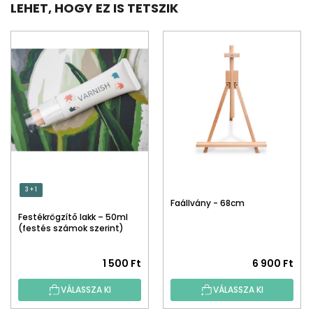
LEHET, HOGY EZ IS TETSZIK
3 + 1
Faállvány - 68cm
Festékrögzítő lakk – 50ml
(festés számok szerint)
1 500 Ft
6 900 Ft
VÁLASSZA KI
VÁLASSZA KI