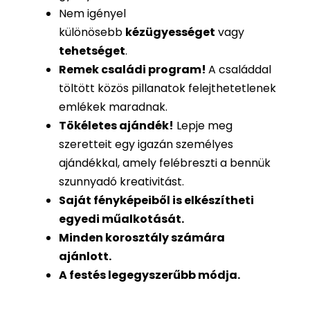
Nem igényel
különösebb
kézügyességet
vagy
tehetséget
.
Remek családi program
!
A családdal
töltött közös pillanatok felejthetetlenek
emlékek maradnak.
Tökéletes ajándék
!
Lepje meg
szeretteit egy igazán személyes
ajándékkal, amely felébreszti a bennük
szunnyadó kreativitást.
Saját fényképeiből is
elkészítheti
egyedi műalkotását.
Minden korosztály számára
ajánlott.
A festés legegyszerűbb módja.