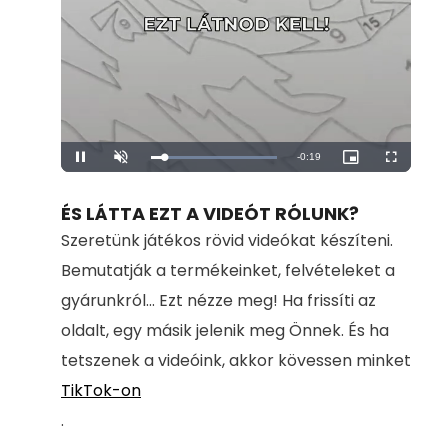
Remaining
-
0:19
Loaded
:
Pause
Unmute
Picture-
Fullscreen
100.00%
in-
Picture
Time
ÉS LÁTTA EZT A VIDEÓT RÓLUNK?
Szeretünk játékos rövid videókat készíteni.
Bemutatják a termékeinket, felvételeket a
gyárunkról... Ezt nézze meg! Ha frissíti az
oldalt, egy másik jelenik meg Önnek. És ha
tetszenek a videóink, akkor kövessen minket
TikTok-on
.