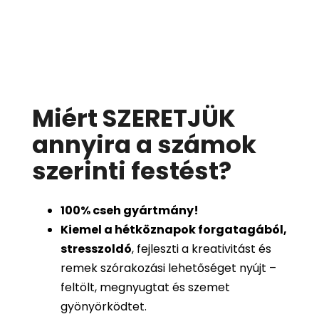
Miért SZERETJÜK
annyira a számok
szerinti festést
?
100%
cseh gyártmány!
Kiemel a hétköznapok forgatagából,
stresszoldó
, fejleszti a kreativitást és
remek szórakozási lehetőséget nyújt –
feltölt, megnyugtat és szemet
gyönyörködtet.