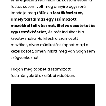
eme egyszerű technikának köszönhetően a
festés sosem volt még ennyire egyszerű.
Rendelje meg tőlünk a
festőkészletet,
amely tartalmaz egy számozott
mezőkkel teli vásznat, illetve ecseteket és
egy festékkészlet,
és már indulhat is a
kreatív móka. Ha kifesti a számozott
mezőket, olyan műalkotást foghat majd a
kezei között, amely miatt még van Gogh sem
szégyenkezne!
Tudjon meg többet a számozott
festményekről az alábbi videóban: