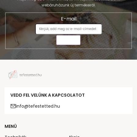
webáruházunk új termékeiről.
E-mail
KÜLDÉS
VEDD FEL VELÜNK A KAPCSOLATOT
info@tefestetted.hu
MENÜ