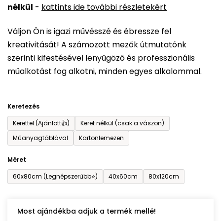
nélkül
-
kattints ide további részletekért
értékelése
5-
Váljon Ön is igazi művésszé és ébressze fel
ből
kreativitását! A számozott mezők útmutatónk
0,0
szerinti kifestésével lenyűgöző és professzionális
csillag.
műalkotást fog alkotni, minden egyes alkalommal.
Keretezés
Kerettel (Ajánlott👍)
Keret nélkül (csak a vászon)
Műanyagtáblával
Kartonlemezen
Méret
60x80cm (Legnépszerűbb⭐)
40x60cm
80x120cm
Most ajándékba adjuk a termék mellé!