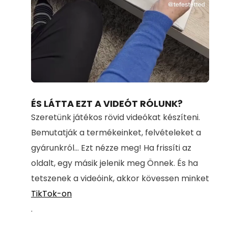
Loaded
:
Unmute
71.00%
ÉS LÁTTA EZT A VIDEÓT RÓLUNK?
Szeretünk játékos rövid videókat készíteni.
Bemutatják a termékeinket, felvételeket a
gyárunkról... Ezt nézze meg! Ha frissíti az
oldalt, egy másik jelenik meg Önnek. És ha
tetszenek a videóink, akkor kövessen minket
TikTok-on
.