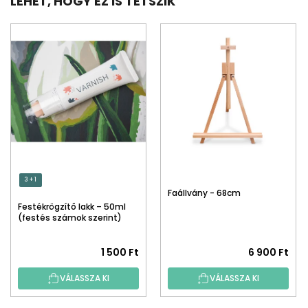
LEHET, HOGY EZ IS TETSZIK
3 + 1
Faállvány - 68cm
Festékrögzítő lakk – 50ml
(festés számok szerint)
1 500 Ft
6 900 Ft
VÁLASSZA KI
VÁLASSZA KI