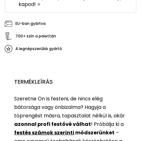
kapod! ⭐
EU-ban gyártva
700+ szín a palettán
A legnépszerűbb gyártó
TERMÉKLEÍRÁS
Szeretne Ön is festeni, de nincs elég
bátorsága vagy önbizalma? Hagyja a
töprengést másra, tapasztalat nélkül is, akár
azonnal profi festővé válhat
!
Próbálja ki a
festés számok szerinti
módszerünket
–