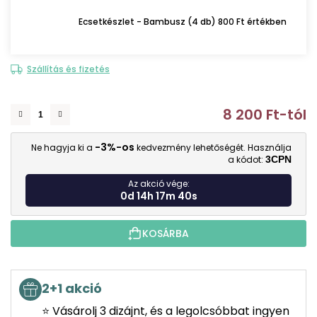
Ecsetkészlet - Bambusz (4 db) 800 Ft értékben
Szállítás és fizetés
8 200 Ft
-tól
E
-3%-os
Ne hagyja ki a
kedvezmény lehetőségét. Használja
a kódot:
3CPN
Az akció vége:
0d 14h 17m 40s
KOSÁRBA
2+1 akció
⭐ Vásárolj 3 dizájnt, és a legolcsóbbat ingyen