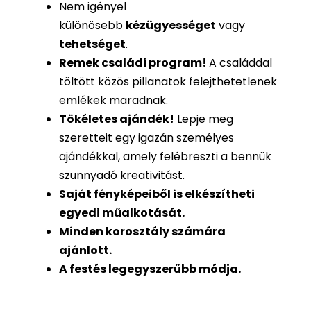
Nem igényel
különösebb
kézügyességet
vagy
tehetséget
.
Remek családi program
!
A családdal
töltött közös pillanatok felejthetetlenek
emlékek maradnak.
Tökéletes ajándék
!
Lepje meg
szeretteit egy igazán személyes
ajándékkal, amely felébreszti a bennük
szunnyadó kreativitást.
Saját fényképeiből is
elkészítheti
egyedi műalkotását.
Minden korosztály számára
ajánlott.
A festés legegyszerűbb módja.