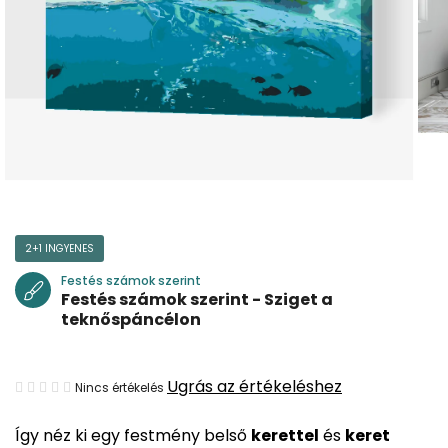
2+1 INGYENES
Festés számok szerint
Festés számok szerint - Sziget a
teknőspáncélon
A
Ugrás az értékeléshez
Nincs értékelés
termék
Így néz ki egy festmény belső
kerettel
és
keret
átlagos