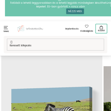
Ugrás
Fotóiból a lehető leggyorsabban és a lehető legjobb minőségben készíthetünk
képeket. EU-ban gyártott = nincs vám
a
NÉZZE MEG
fő
tartalomhoz
Bejelentkezés
KOSÁR
Kívánságlista
Menü
Kezdőlap
/
Technikák
/
Festés számok szerint
/
Festés számok
szerint - Serengeti Nemzeti Park 2