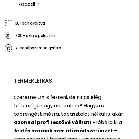
kapod! ⭐
EU-ban gyártva
700+ szín a palettán
A legnépszerűbb gyártó
TERMÉKLEÍRÁS
Szeretne Ön is festeni, de nincs elég
bátorsága vagy önbizalma? Hagyja a
töprengést másra, tapasztalat nélkül is, akár
azonnal profi festővé válhat
!
Próbálja ki a
festés számok szerinti
módszerünket
–