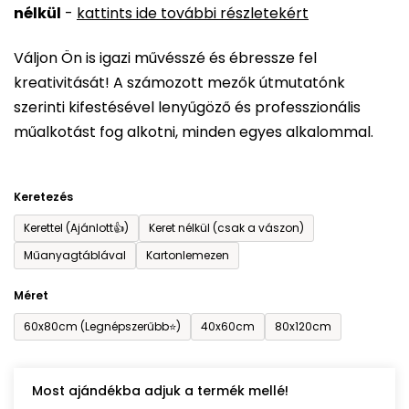
nélkül
-
kattints ide további részletekért
értékelése
5-
Váljon Ön is igazi művésszé és ébressze fel
ből
kreativitását! A számozott mezők útmutatónk
0,0
szerinti kifestésével lenyűgöző és professzionális
csillag.
műalkotást fog alkotni, minden egyes alkalommal.
Keretezés
Kerettel (Ajánlott👍)
Keret nélkül (csak a vászon)
Műanyagtáblával
Kartonlemezen
Méret
60x80cm (Legnépszerűbb⭐)
40x60cm
80x120cm
Most ajándékba adjuk a termék mellé!