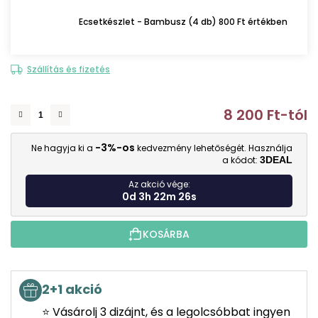
Ecsetkészlet - Bambusz (4 db) 800 Ft értékben
Szállítás és fizetés
8 200 Ft
-tól
E
-3%-os
Ne hagyja ki a
kedvezmény lehetőségét. Használja
a kódot:
3DEAL
Az akció vége:
0d 3h 22m 25s
KOSÁRBA
2+1 akció
⭐ Vásárolj 3 dizájnt, és a legolcsóbbat ingyen