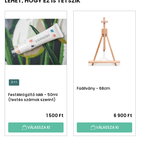
LEHET, HOGY EZ IS TETSZIK
3 + 1
Faállvány - 68cm
Festékrögzítő lakk – 50ml
(festés számok szerint)
1 500 Ft
6 900 Ft
VÁLASSZA KI
VÁLASSZA KI