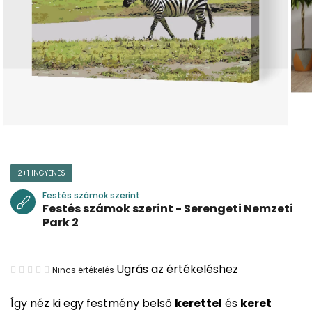
2+1 INGYENES
Festés számok szerint
Festés számok szerint - Serengeti Nemzeti
Park 2
A
Ugrás az értékeléshez
Nincs értékelés
termék
Így néz ki egy festmény belső
kerettel
és
keret
átlagos