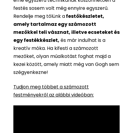
eme egyszerű technikának köszönhetően a
festés sosem volt még ennyire egyszerű.
Rendelje meg tőlünk a
festőkészletet,
amely tartalmaz egy számozott
mezőkkel teli vásznat, illetve ecseteket és
egy festékkészlet,
és már indulhat is a
kreatív móka. Ha kifesti a számozott
mezőket, olyan műalkotást foghat majd a
kezei között, amely miatt még van Gogh sem
szégyenkezne!
Tudjon meg többet a számozott
festményekről az alábbi videóban: