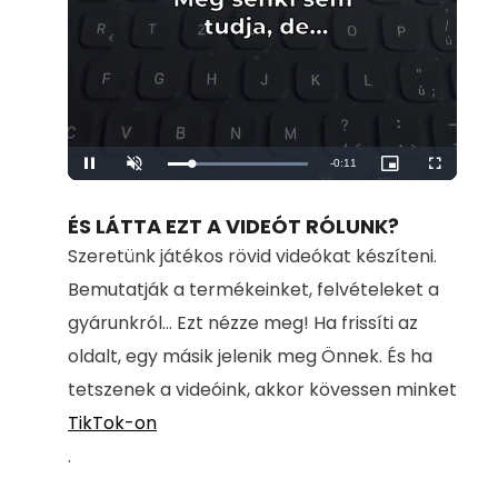
Remaining
-
0:11
Loaded
:
Pause
Unmute
Picture-
Fullscreen
100.00%
in-
Picture
Time
ÉS LÁTTA EZT A VIDEÓT RÓLUNK?
Szeretünk játékos rövid videókat készíteni.
Bemutatják a termékeinket, felvételeket a
gyárunkról... Ezt nézze meg! Ha frissíti az
oldalt, egy másik jelenik meg Önnek. És ha
tetszenek a videóink, akkor kövessen minket
TikTok-on
.