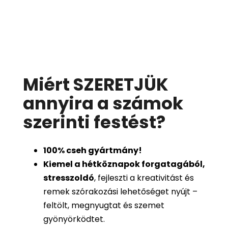
Miért SZERETJÜK
annyira a számok
szerinti festést
?
100%
cseh gyártmány!
Kiemel a hétköznapok forgatagából,
stresszoldó
, fejleszti a kreativitást és
remek szórakozási lehetőséget nyújt –
feltölt, megnyugtat és szemet
gyönyörködtet.