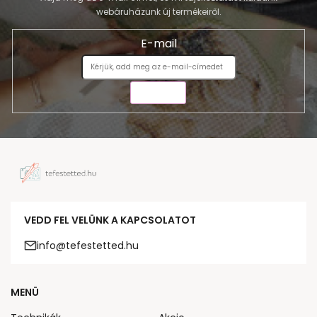
webáruházunk új termékeiről.
E-mail
KÜLDÉS
VEDD FEL VELÜNK A KAPCSOLATOT
info@tefestetted.hu
MENÜ