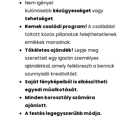
Nem igényel
különösebb
kézügyességet
vagy
tehetséget
.
Remek családi program
!
A családdal
töltött közös pillanatok felejthetetlenek
emlékek maradnak.
Tökéletes ajándék
!
Lepje meg
szeretteit egy igazán személyes
ajándékkal, amely felébreszti a bennük
szunnyadó kreativitást.
Saját fényképeiből is
elkészítheti
egyedi műalkotását.
Minden korosztály számára
ajánlott.
A festés legegyszerűbb módja.