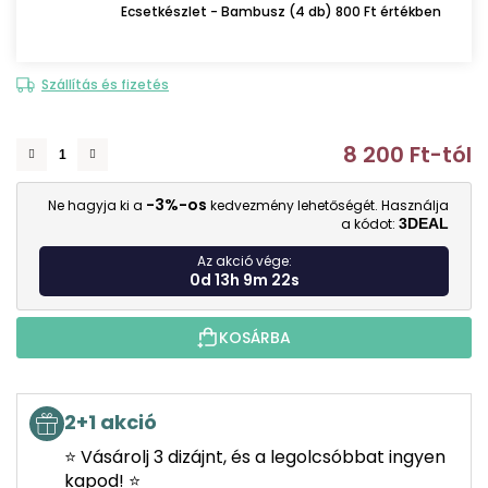
Ecsetkészlet - Bambusz (4 db) 800 Ft értékben
Szállítás és fizetés
8 200 Ft
-tól
E
-3%-os
Ne hagyja ki a
kedvezmény lehetőségét. Használja
a kódot:
3DEAL
Az akció vége:
0d 13h 9m 21s
KOSÁRBA
2+1 akció
⭐ Vásárolj 3 dizájnt, és a legolcsóbbat ingyen
kapod! ⭐