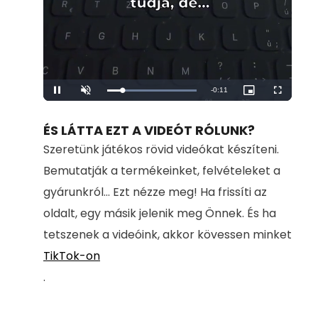
Remaining
-
0:11
Loaded
:
Pause
Unmute
Picture-
Fullscreen
100.00%
in-
Picture
Time
ÉS LÁTTA EZT A VIDEÓT RÓLUNK?
Szeretünk játékos rövid videókat készíteni.
Bemutatják a termékeinket, felvételeket a
gyárunkról... Ezt nézze meg! Ha frissíti az
oldalt, egy másik jelenik meg Önnek. És ha
tetszenek a videóink, akkor kövessen minket
TikTok-on
.