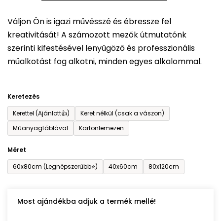
5-
Váljon Ön is igazi művésszé és ébressze fel
ből
kreativitását! A számozott mezők útmutatónk
0,0
szerinti kifestésével lenyűgöző és professzionális
csillag.
műalkotást fog alkotni, minden egyes alkalommal.
Keretezés
Kerettel (Ajánlott👍)
Keret nélkül (csak a vászon)
Műanyagtáblával
Kartonlemezen
Méret
60x80cm (Legnépszerűbb⭐)
40x60cm
80x120cm
Most ajándékba adjuk a termék mellé!