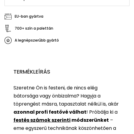
EU-ban gyártva
700+ szín a palettán
A legnépszerűbb gyártó
TERMÉKLEÍRÁS
Szeretne Ön is festeni, de nincs elég
bátorsága vagy önbizalma? Hagyja a
töprengést másra, tapasztalat nélkül is, akár
azonnal profi festővé válhat
!
Próbálja ki a
festés számok szerinti
módszerünket
–
eme egyszerű technikának köszönhetően a