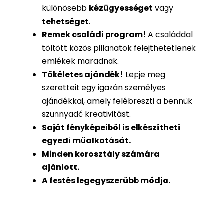
különösebb
kézügyességet
vagy
tehetséget
.
Remek családi program
!
A családdal
töltött közös pillanatok felejthetetlenek
emlékek maradnak.
Tökéletes ajándék
!
Lepje meg
szeretteit egy igazán személyes
ajándékkal, amely felébreszti a bennük
szunnyadó kreativitást.
Saját fényképeiből is
elkészítheti
egyedi műalkotását.
Minden korosztály számára
ajánlott.
A festés legegyszerűbb módja.