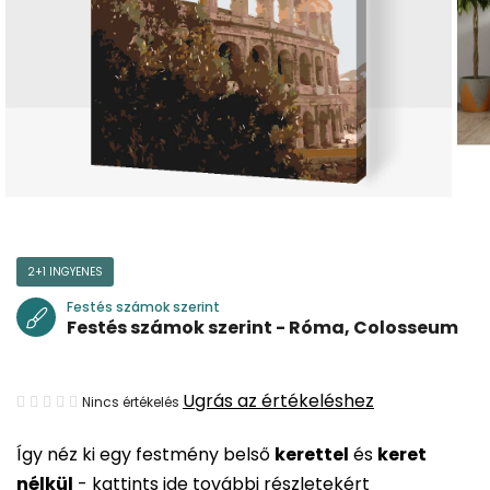
2+1 INGYENES
Festés számok szerint
Festés számok szerint - Róma, Colosseum
A
Ugrás az értékeléshez
Nincs értékelés
termék
Így néz ki egy festmény belső
kerettel
és
keret
átlagos
nélkül
-
kattints ide további részletekért
értékelése