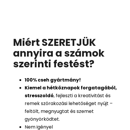
Miért SZERETJÜK
annyira a számok
szerinti festést
?
100%
cseh gyártmány!
Kiemel a hétköznapok forgatagából,
stresszoldó
, fejleszti a kreativitást és
remek szórakozási lehetőséget nyújt –
feltölt, megnyugtat és szemet
gyönyörködtet.
Nem igényel