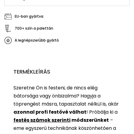
EU-ban gyártva
700+ szín a palettán
A legnépszerűbb gyártó
TERMÉKLEÍRÁS
Szeretne Ön is festeni, de nincs elég
bátorsága vagy önbizalma? Hagyja a
töprengést másra, tapasztalat nélkül is, akár
azonnal profi festővé válhat
!
Próbálja ki a
festés számok szerinti
módszerünket
–
eme egyszerű technikának köszönhetően a