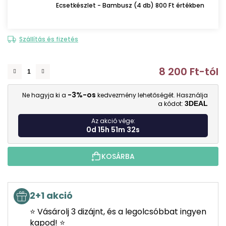
Ecsetkészlet - Bambusz (4 db) 800 Ft értékben
Szállítás és fizetés
8 200 Ft
-tól
E
-3%-os
Ne hagyja ki a
kedvezmény lehetőségét. Használja
a kódot:
3DEAL
Az akció vége:
0d 15h 51m 31s
KOSÁRBA
2+1 akció
⭐ Vásárolj 3 dizájnt, és a legolcsóbbat ingyen
kapod! ⭐