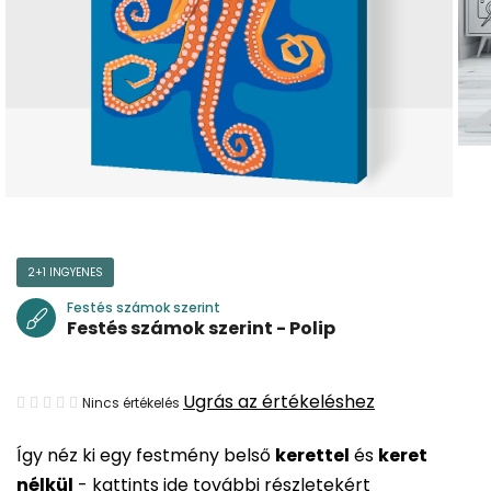
2+1 INGYENES
Festés számok szerint
Festés számok szerint - Polip
A
Ugrás az értékeléshez
Nincs értékelés
termék
Így néz ki egy festmény belső
kerettel
és
keret
átlagos
nélkül
-
kattints ide további részletekért
értékelése