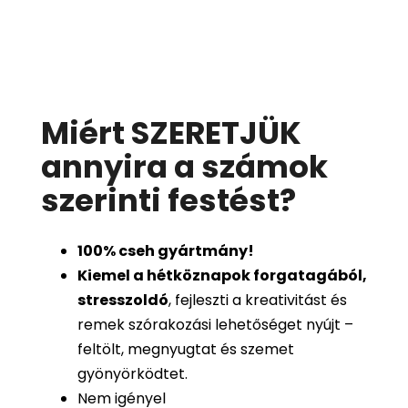
Miért SZERETJÜK
annyira a számok
szerinti festést
?
100%
cseh gyártmány!
Kiemel a hétköznapok forgatagából,
stresszoldó
, fejleszti a kreativitást és
remek szórakozási lehetőséget nyújt –
feltölt, megnyugtat és szemet
gyönyörködtet.
Nem igényel