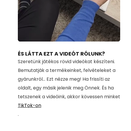
Loaded
:
Unmute
71.00%
ÉS LÁTTA EZT A VIDEÓT RÓLUNK?
Szeretünk játékos rövid videókat készíteni.
Bemutatják a termékeinket, felvételeket a
gyárunkról... Ezt nézze meg! Ha frissíti az
oldalt, egy másik jelenik meg Önnek. És ha
tetszenek a videóink, akkor kövessen minket
TikTok-on
.