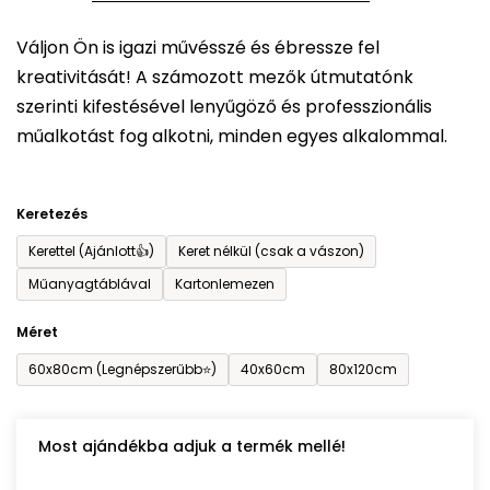
5-
Váljon Ön is igazi művésszé és ébressze fel
ből
kreativitását! A számozott mezők útmutatónk
0,0
szerinti kifestésével lenyűgöző és professzionális
csillag.
műalkotást fog alkotni, minden egyes alkalommal.
Keretezés
Kerettel (Ajánlott👍)
Keret nélkül (csak a vászon)
Műanyagtáblával
Kartonlemezen
Méret
60x80cm (Legnépszerűbb⭐)
40x60cm
80x120cm
Most ajándékba adjuk a termék mellé!