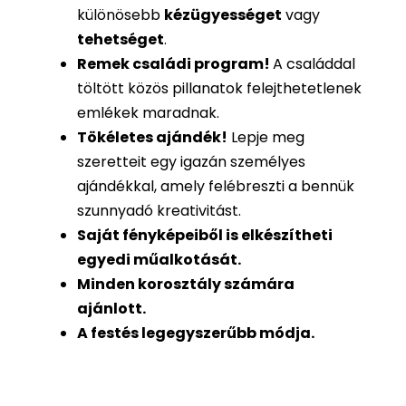
különösebb
kézügyességet
vagy
tehetséget
.
Remek családi program
!
A családdal
töltött közös pillanatok felejthetetlenek
emlékek maradnak.
Tökéletes ajándék
!
Lepje meg
szeretteit egy igazán személyes
ajándékkal, amely felébreszti a bennük
szunnyadó kreativitást.
Saját fényképeiből is
elkészítheti
egyedi műalkotását.
Minden korosztály számára
ajánlott.
A festés legegyszerűbb módja.