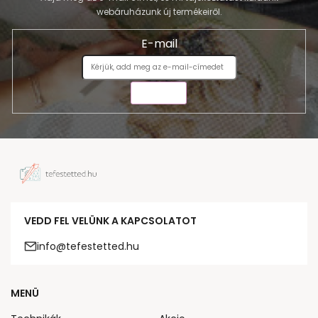
webáruházunk új termékeiről.
E-mail
KÜLDÉS
VEDD FEL VELÜNK A KAPCSOLATOT
info@tefestetted.hu
MENÜ