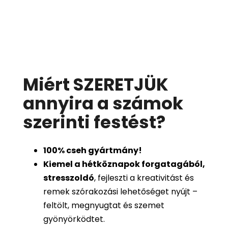
Miért SZERETJÜK
annyira a számok
szerinti festést
?
100%
cseh gyártmány!
Kiemel a hétköznapok forgatagából,
stresszoldó
, fejleszti a kreativitást és
remek szórakozási lehetőséget nyújt –
feltölt, megnyugtat és szemet
gyönyörködtet.