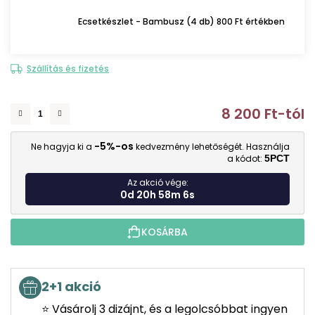
Ecsetkészlet - Bambusz (4 db) 800 Ft értékben
Szállítás és fizetés
8 200 Ft
-tól
E
-5%-os
Ne hagyja ki a
kedvezmény lehetőségét. Használja
a kódot:
5PCT
Az akció vége:
0d 20h 58m 5s
KOSÁRBA
2+1 akció
⭐ Vásárolj 3 dizájnt, és a legolcsóbbat ingyen