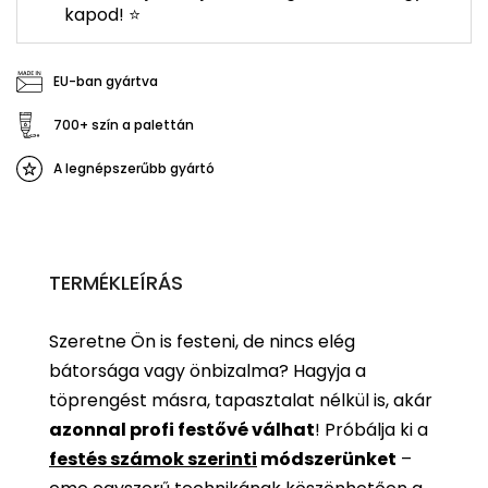
kapod! ⭐
EU-ban gyártva
700+ szín a palettán
A legnépszerűbb gyártó
TERMÉKLEÍRÁS
Szeretne Ön is festeni, de nincs elég
bátorsága vagy önbizalma? Hagyja a
töprengést másra, tapasztalat nélkül is, akár
azonnal profi festővé válhat
!
Próbálja ki a
festés számok szerinti
módszerünket
–