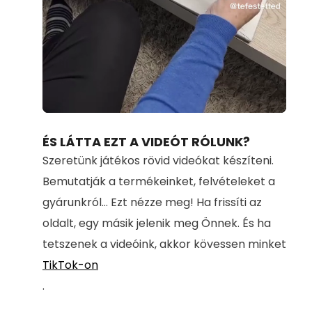
Loaded
:
Unmute
71.00%
ÉS LÁTTA EZT A VIDEÓT RÓLUNK?
Szeretünk játékos rövid videókat készíteni.
Bemutatják a termékeinket, felvételeket a
gyárunkról... Ezt nézze meg! Ha frissíti az
oldalt, egy másik jelenik meg Önnek. És ha
tetszenek a videóink, akkor kövessen minket
TikTok-on
.