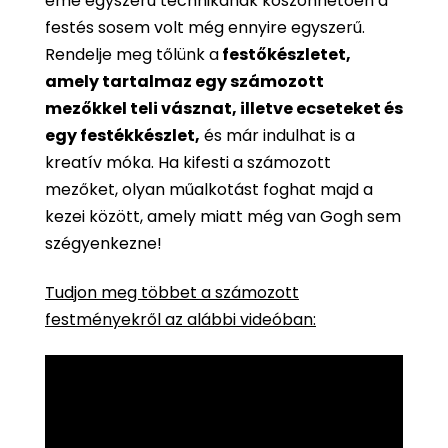
eme egyszerű technikának köszönhetően a
festés sosem volt még ennyire egyszerű.
Rendelje meg tőlünk a
festőkészletet,
amely tartalmaz egy számozott
mezőkkel teli vásznat, illetve ecseteket és
egy festékkészlet,
és már indulhat is a
kreatív móka. Ha kifesti a számozott
mezőket, olyan műalkotást foghat majd a
kezei között, amely miatt még van Gogh sem
szégyenkezne!
Tudjon meg többet a számozott
festményekről az alábbi videóban: