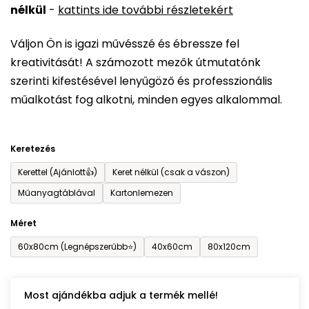
nélkül
-
kattints ide további részletekért
értékelése
5-
Váljon Ön is igazi művésszé és ébressze fel
ből
kreativitását! A számozott mezők útmutatónk
0,0
szerinti kifestésével lenyűgöző és professzionális
csillag.
műalkotást fog alkotni, minden egyes alkalommal.
Keretezés
Kerettel (Ajánlott👍)
Keret nélkül (csak a vászon)
Műanyagtáblával
Kartonlemezen
Méret
60x80cm (Legnépszerűbb⭐)
40x60cm
80x120cm
Most ajándékba adjuk a termék mellé!