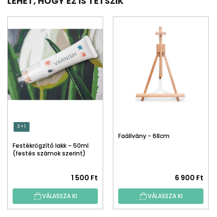
LEHET, HOGY EZ IS TETSZIK
3 + 1
Faállvány - 68cm
Festékrögzítő lakk – 50ml
(festés számok szerint)
1 500 Ft
6 900 Ft
VÁLASSZA KI
VÁLASSZA KI