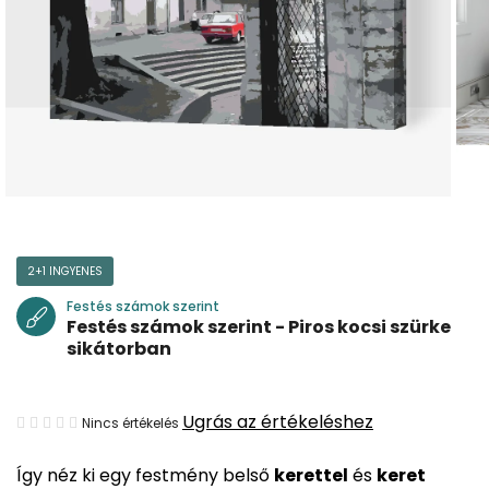
2+1 INGYENES
Festés számok szerint
Festés számok szerint - Piros kocsi szürke
sikátorban
A
Ugrás az értékeléshez
Nincs értékelés
termék
Így néz ki egy festmény belső
kerettel
és
keret
átlagos