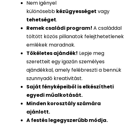
Nem igényel
különösebb
kézügyességet
vagy
tehetséget
.
Remek családi program
!
A családdal
töltött közös pillanatok felejthetetlenek
emlékek maradnak.
Tökéletes ajándék
!
Lepje meg
szeretteit egy igazán személyes
ajándékkal, amely felébreszti a bennük
szunnyadó kreativitást.
Saját fényképeiből is
elkészítheti
egyedi műalkotását.
Minden korosztály számára
ajánlott.
A festés legegyszerűbb módja.