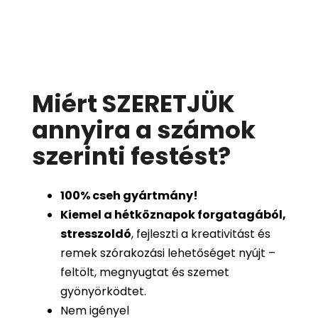
Miért SZERETJÜK
annyira a számok
szerinti festést
?
100%
cseh gyártmány!
Kiemel a hétköznapok forgatagából,
stresszoldó
, fejleszti a kreativitást és
remek szórakozási lehetőséget nyújt –
feltölt, megnyugtat és szemet
gyönyörködtet.
Nem igényel