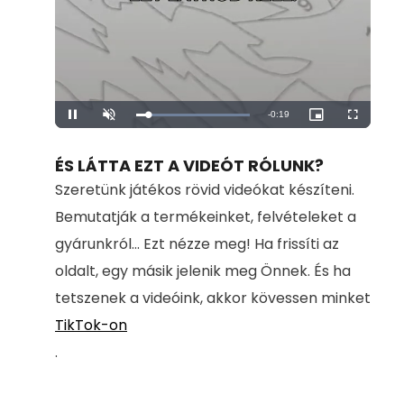
Remaining
-
0:19
Loaded
:
Pause
Unmute
Picture-
Fullscreen
100.00%
in-
Picture
Time
ÉS LÁTTA EZT A VIDEÓT RÓLUNK?
Szeretünk játékos rövid videókat készíteni.
Bemutatják a termékeinket, felvételeket a
gyárunkról... Ezt nézze meg! Ha frissíti az
oldalt, egy másik jelenik meg Önnek. És ha
tetszenek a videóink, akkor kövessen minket
TikTok-on
.