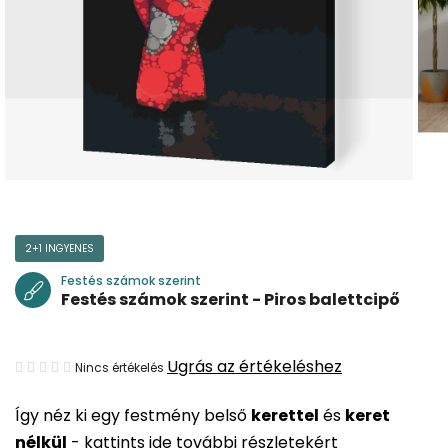
2+1 INGYENES
Festés számok szerint
Festés számok szerint - Piros balettcipő
A
Ugrás az értékeléshez
Nincs értékelés
termék
Így néz ki egy festmény belső
kerettel
és
keret
átlagos
nélkül
-
kattints ide további részletekért
értékelése