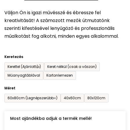
5-
Váljon Ön is igazi művésszé és ébressze fel
ből
kreativitását! A számozott mezők útmutatónk
0,0
szerinti kifestésével lenyűgöző és professzionális
csillag.
műalkotást fog alkotni, minden egyes alkalommal.
Keretezés
Kerettel (Ajánlott👍)
Keret nélkül (csak a vászon)
Műanyagtáblával
Kartonlemezen
Méret
60x80cm (Legnépszerűbb⭐)
40x60cm
80x120cm
Most ajándékba adjuk a termék mellé!