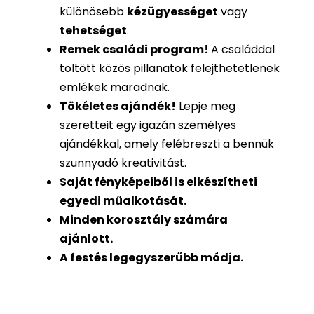
különösebb
kézügyességet
vagy
tehetséget
.
Remek családi program
!
A családdal
töltött közös pillanatok felejthetetlenek
emlékek maradnak.
Tökéletes ajándék
!
Lepje meg
szeretteit egy igazán személyes
ajándékkal, amely felébreszti a bennük
szunnyadó kreativitást.
Saját fényképeiből is
elkészítheti
egyedi műalkotását.
Minden korosztály számára
ajánlott.
A festés legegyszerűbb módja.