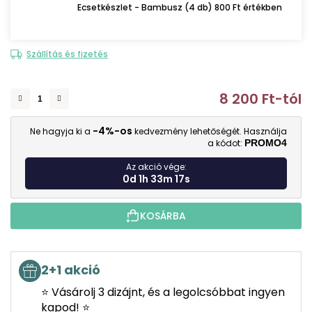
Ecsetkészlet - Bambusz (4 db) 800 Ft értékben
Szállítás és fizetés
8 200 Ft
-tól
E
-4%-os
Ne hagyja ki a
kedvezmény lehetőségét. Használja
a kódot:
PROMO4
Az akció vége:
0d 1h 33m 17s
KOSÁRBA
2+1 akció
⭐ Vásárolj 3 dizájnt, és a legolcsóbbat ingyen
kapod! ⭐