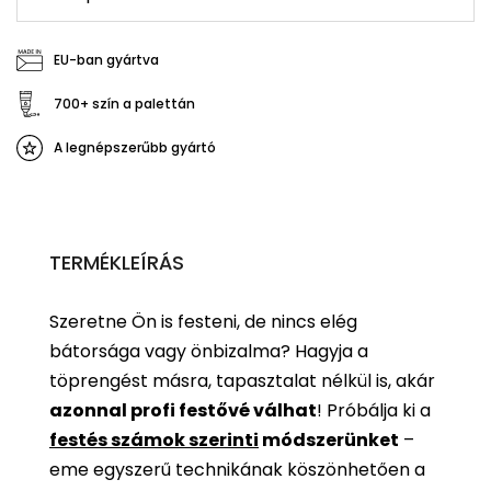
EU-ban gyártva
700+ szín a palettán
A legnépszerűbb gyártó
TERMÉKLEÍRÁS
Szeretne Ön is festeni, de nincs elég
bátorsága vagy önbizalma? Hagyja a
töprengést másra, tapasztalat nélkül is, akár
azonnal profi festővé válhat
!
Próbálja ki a
festés számok szerinti
módszerünket
–
eme egyszerű technikának köszönhetően a