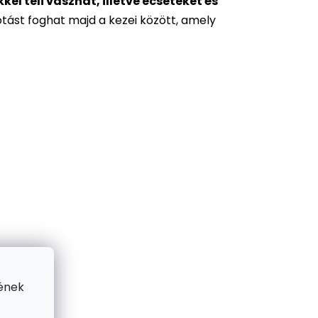
l teli vásznat, illetve ecseteket és
otást foghat majd a kezei között, amely
ének