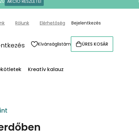
20
AKCIÓ RÉSZLETEI
ünk
Rólunk
Elérhetőség
Bejelentkezés
entkezés
Kívánságlistám
ÜRES KOSÁR
KOSÁR
kötletek
Kreatív kalauz
int
őerdőben