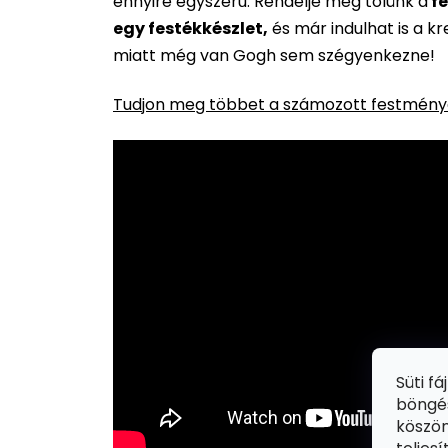
ennyire egyszerű. Rendelje meg tőlünk a
fe
egy festékkészlet,
és már indulhat is a k
miatt még van Gogh sem szégyenkezne!
Tudjon meg többet a számozott festménye
Süti f
böngés
köszön