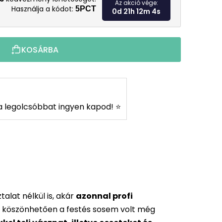
Az akció vége:
Használja a kódot:
5PCT
0d 21h 12m 3s
KOSÁRBA
s a legolcsóbbat ingyen kapod! ⭐
alat nélkül is, akár
azonnal profi
 köszönhetően a festés sosem volt még