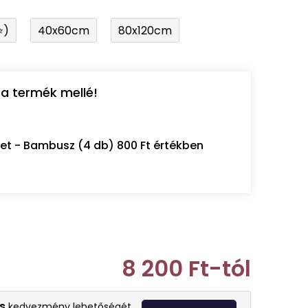
⭐)
40x60cm
80x120cm
a termék mellé!
let - Bambusz (4 db) 800 Ft értékben
8 200 Ft
-tól
Egységár:
s
kedvezmény lehetőségét.