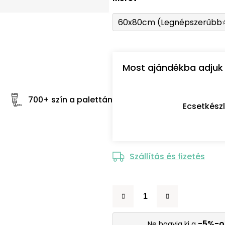
60x80cm (Legnépszerűbb
Most ajándékba adjuk 
700+ szín a palettán
Ecsetkész
Szállítás és fizetés
-5%-o
Ne hagyja ki a