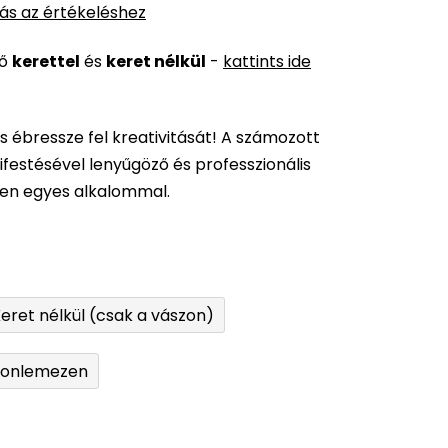
ás az értékeléshez
ső
kerettel
és
keret nélkül
-
kattints ide
és ébressze fel kreativitását! A számozott
festésével lenyűgöző és professzionális
den egyes alkalommal.
eret nélkül (csak a vászon)
tonlemezen