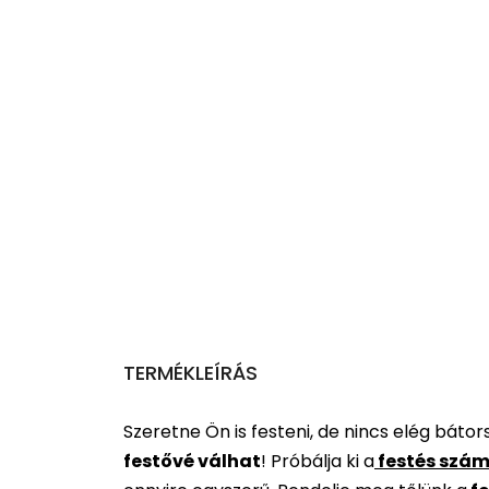
TERMÉKLEÍRÁS
Szeretne Ön is festeni, de nincs elég báto
festővé válhat
!
Próbálja ki a
festés szám