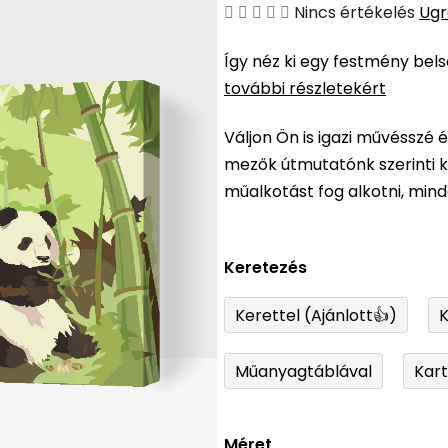
A
Nincs értékelés
Ugr
termék
Így néz ki egy festmény bel
átlagos
további részletekért
értékelése
5-
Váljon Ön is igazi művésszé 
ből
mezők útmutatónk szerinti ki
0,0
műalkotást fog alkotni, min
csillag.
Keretezés
Kerettel (Ajánlott👍)
K
Műanyagtáblával
Kar
Méret