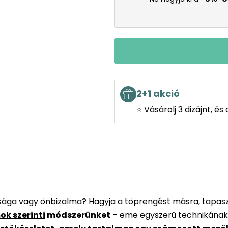
2+1 akció
⭐ Vásárolj 3 dizájnt, é
rsága vagy önbizalma? Hagyja a töprengést másra, tapaszt
ok szerinti
módszerünket
– eme egyszerű technikának