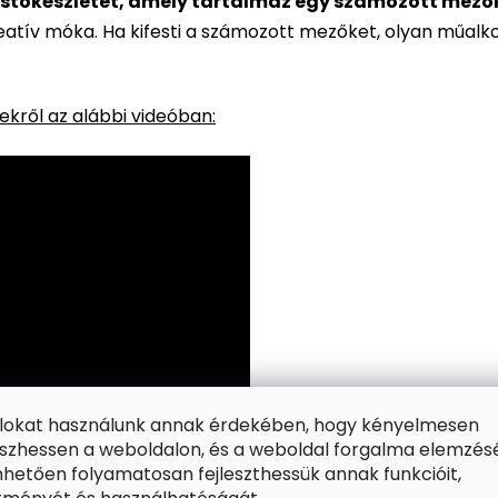
stőkészletet, amely tartalmaz egy számozott mezőkke
reatív móka. Ha kifesti a számozott mezőket, olyan műalk
kről az alábbi videóban:
ájlokat használunk annak érdekében, hogy kényelmesen
zhessen a weboldalon, és a weboldal forgalma elemzés
hetően folyamatosan fejleszthessük annak funkcióit,