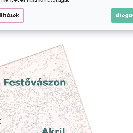
ítményét és használhatóságát.
llítások
Elfog