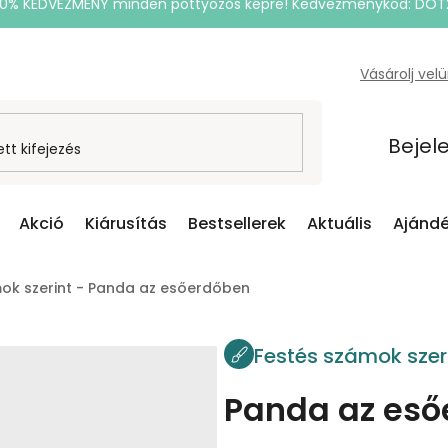
20% KEDVEZMÉNY minden pöttyözős képre! Kedvezménykód: DOT
Vásárolj vel
Bejel
Akció
Kiárusítás
Bestsellerek
Aktuális
Ajándé
ok szerint - Panda az esőerdőben
Festés számok szer
Panda az es