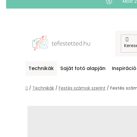
Most 
Ugrás
a
fő
tartalomhoz
Technikák
Saját fotó alapján
Inspiráció
Kezdőlap
/
Technikák
/
Festés számok szerint
/
Festés szám