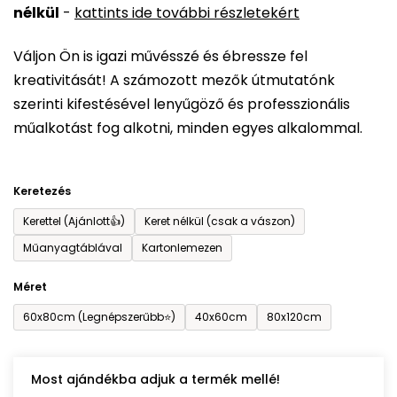
nélkül
-
kattints ide további részletekért
értékelése
5-
Váljon Ön is igazi művésszé és ébressze fel
ből
kreativitását! A számozott mezők útmutatónk
0,0
szerinti kifestésével lenyűgöző és professzionális
csillag.
műalkotást fog alkotni, minden egyes alkalommal.
Keretezés
Kerettel (Ajánlott👍)
Keret nélkül (csak a vászon)
Műanyagtáblával
Kartonlemezen
Méret
60x80cm (Legnépszerűbb⭐)
40x60cm
80x120cm
Most ajándékba adjuk a termék mellé!