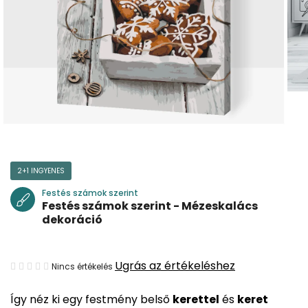
2+1 INGYENES
Festés számok szerint
Festés számok szerint - Mézeskalács
dekoráció
A
Ugrás az értékeléshez
Nincs értékelés
termék
Így néz ki egy festmény belső
kerettel
és
keret
átlagos