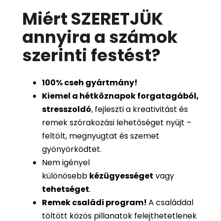
Miért SZERETJÜK
annyira a számok
szerinti festést
?
100%
cseh gyártmány!
Kiemel a hétköznapok forgatagából,
stresszoldó
, fejleszti a kreativitást és
remek szórakozási lehetőséget nyújt –
feltölt, megnyugtat és szemet
gyönyörködtet.
Nem igényel
különösebb
kézügyességet
vagy
tehetséget
.
Remek családi program
!
A családdal
töltött közös pillanatok felejthetetlenek