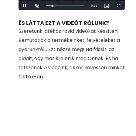
Remaining
-
0:11
Loaded
:
Pause
Unmute
Picture-
Fullscreen
100.00%
in-
Picture
Time
ÉS LÁTTA EZT A VIDEÓT RÓLUNK?
Szeretünk játékos rövid videókat készíteni.
Bemutatják a termékeinket, felvételeket a
gyárunkról... Ezt nézze meg! Ha frissíti az
oldalt, egy másik jelenik meg Önnek. És ha
tetszenek a videóink, akkor kövessen minket
TikTok-on
.