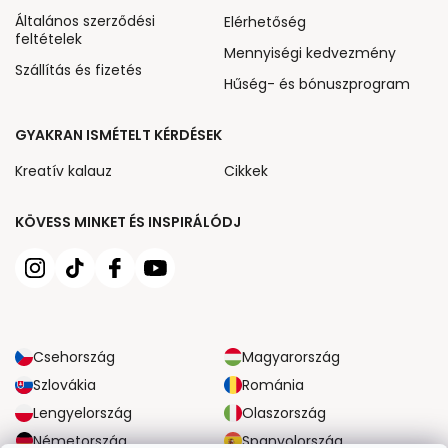
Általános szerződési
Elérhetőség
feltételek
Mennyiségi kedvezmény
Szállítás és fizetés
Hűség- és bónuszprogram
GYAKRAN ISMÉTELT KÉRDÉSEK
Kreatív kalauz
Cikkek
KÖVESS MINKET ÉS INSPIRÁLÓDJ
Csehország
Magyarország
Szlovákia
Románia
Lengyelország
Olaszország
Németország
Spanyolország