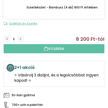
Ecsetkészlet - Bambusz (4 db) 800 Ft értékben
Szállítás és fizetés
8 200 Ft
-tól
E
KOSÁRBA
2+1 akció
⭐ Vásárolj 3 dizájnt, és a legolcsóbbat ingyen
kapod! ⭐
EU-ban gyártva
700+ szín a palettán