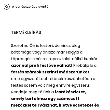
A legnépszerűbb gyártó
TERMÉKLEÍRÁS
Szeretne Ön is festeni, de nincs elég
bátorsága vagy önbizalma? Hagyja a
töprengést másra, tapasztalat nélkül is, akár
azonnal profi festővé válhat
!
Próbálja ki a
festés számok szerinti
módszerünket
–
eme egyszerű technikának köszönhetően a
festés sosem volt még ennyire egyszerű.
Rendelje meg tőlünk a
festőkészletet,
amely tartalmaz egy számozott
mezőkkel teli vásznat, illetve ecseteket és