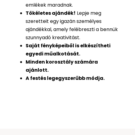
emlékek maradnak.
Tökéletes ajándék
!
Lepje meg
szeretteit egy igazán személyes
ajándékkal, amely felébreszti a bennük
szunnyadó kreativitást.
Saját fényképeiből is
elkészítheti
egyedi műalkotását.
Minden korosztály számára
ajánlott.
A festés legegyszerűbb módja.