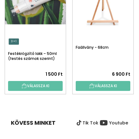
3 + 1
Faállvány - 68cm
Festékrögzítő lakk – 50ml
(festés számok szerint)
1 500 Ft
6 900 Ft
VÁLASSZA KI
VÁLASSZA KI
L
Á
B
KÖVESS MINKET
Tik Tok
Youtube
L
É