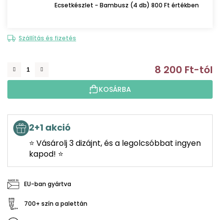
Ecsetkészlet - Bambusz (4 db) 800 Ft értékben
Szállítás és fizetés
8 200 Ft
-tól
E
KOSÁRBA
2+1 akció
⭐ Vásárolj 3 dizájnt, és a legolcsóbbat ingyen
kapod! ⭐
EU-ban gyártva
700+ szín a palettán