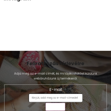
Feliratkozás hírlevélre
Adja meg az e-mail címét, és mi tájékoztatást küldünk
webáruházunk új termékeiről.
E-mail
KÜLDÉS