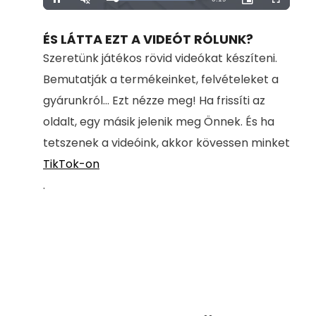
Loaded
:
Pause
Unmute
Picture-
Fullscreen
100.00%
in-
Picture
Time
ÉS LÁTTA EZT A VIDEÓT RÓLUNK?
Szeretünk játékos rövid videókat készíteni.
Bemutatják a termékeinket, felvételeket a
gyárunkról... Ezt nézze meg! Ha frissíti az
oldalt, egy másik jelenik meg Önnek. És ha
tetszenek a videóink, akkor kövessen minket
TikTok-on
.