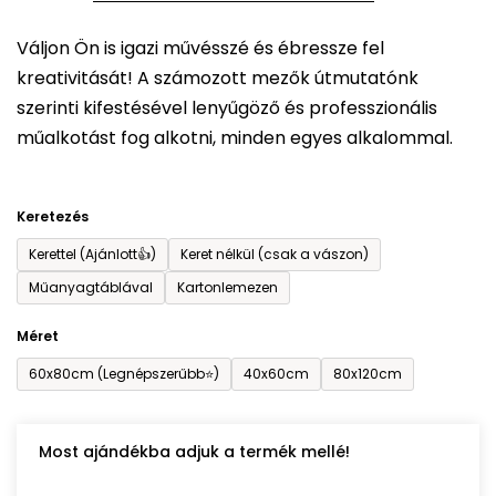
5-
Váljon Ön is igazi művésszé és ébressze fel
ből
kreativitását! A számozott mezők útmutatónk
0,0
szerinti kifestésével lenyűgöző és professzionális
csillag.
műalkotást fog alkotni, minden egyes alkalommal.
Keretezés
Kerettel (Ajánlott👍)
Keret nélkül (csak a vászon)
Műanyagtáblával
Kartonlemezen
Méret
60x80cm (Legnépszerűbb⭐)
40x60cm
80x120cm
Most ajándékba adjuk a termék mellé!