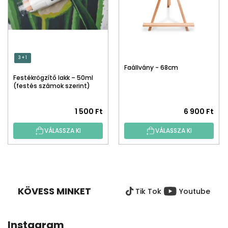
3 + 1
Faállvány - 68cm
Festékrögzítő lakk – 50ml
(festés számok szerint)
1 500 Ft
6 900 Ft
VÁLASSZA KI
VÁLASSZA KI
L
Á
B
KÖVESS MINKET
Tik Tok
Youtube
L
É
C
Instagram