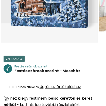
2+1 INGYENES
Festés számok szerint
Festés számok szerint - Meseház
A
Ugrás az értékeléshez
Nincs értékelés
termék
Így néz ki egy festmény belső
kerettel
és
keret
átlagos
nélkül
-
kattints ide további részletekért
értékelése