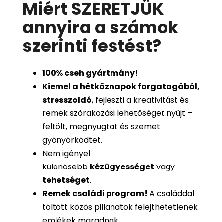
Miért SZERETJÜK
annyira a számok
szerinti festést
?
100%
cseh gyártmány!
Kiemel a hétköznapok forgatagából,
stresszoldó
, fejleszti a kreativitást és
remek szórakozási lehetőséget nyújt –
feltölt, megnyugtat és szemet
gyönyörködtet.
Nem igényel
különösebb
kézügyességet
vagy
tehetséget
.
Remek családi program
!
A családdal
töltött közös pillanatok felejthetetlenek
emlékek maradnak.