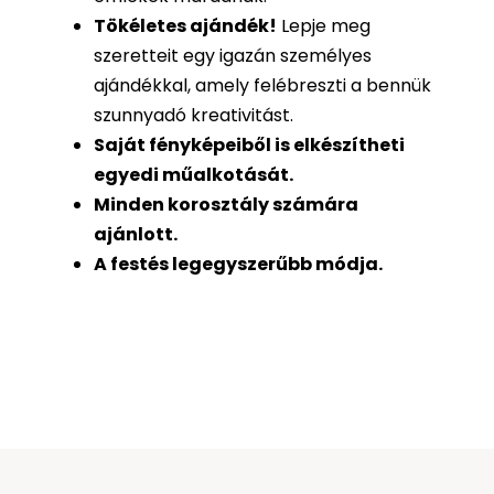
Tökéletes ajándék
!
Lepje meg
szeretteit egy igazán személyes
ajándékkal, amely felébreszti a bennük
szunnyadó kreativitást.
Saját fényképeiből is
elkészítheti
egyedi műalkotását.
Minden korosztály számára
ajánlott.
A festés legegyszerűbb módja.