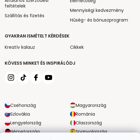
Általános szerződési
Elérhetőség
feltételek
Mennyiségi kedvezmény
Szállítás és fizetés
Hűség- és bónuszprogram
GYAKRAN ISMÉTELT KÉRDÉSEK
Kreatív kalauz
Cikkek
KÖVESS MINKET ÉS INSPIRÁLÓDJ
Csehország
Magyarország
Szlovákia
Románia
Lengyelország
Olaszország
Németország
Spanyolország