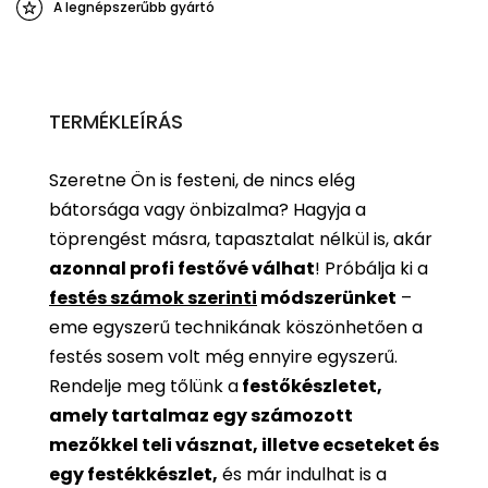
A legnépszerűbb gyártó
TERMÉKLEÍRÁS
Szeretne Ön is festeni, de nincs elég
bátorsága vagy önbizalma? Hagyja a
töprengést másra, tapasztalat nélkül is, akár
azonnal profi festővé válhat
!
Próbálja ki a
festés számok szerinti
módszerünket
–
eme egyszerű technikának köszönhetően a
festés sosem volt még ennyire egyszerű.
Rendelje meg tőlünk a
festőkészletet,
amely tartalmaz egy számozott
mezőkkel teli vásznat, illetve ecseteket és
egy festékkészlet,
és már indulhat is a