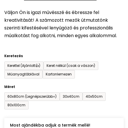
5-
Váljon Ön is igazi művésszé és ébressze fel
ből
kreativitását! A számozott mezők útmutatónk
0,0
szerinti kifestésével lenyűgöző és professzionális
csillag.
műalkotást fog alkotni, minden egyes alkalommal.
Keretezés
Kerettel (Ajánlott👍)
Keret nélkül (csak a vászon)
Műanyagtáblával
Kartonlemezen
Méret
60x80cm (Legnépszerűbb⭐)
30x40cm
40x50cm
80x100cm
Most ajándékba adjuk a termék mellé!