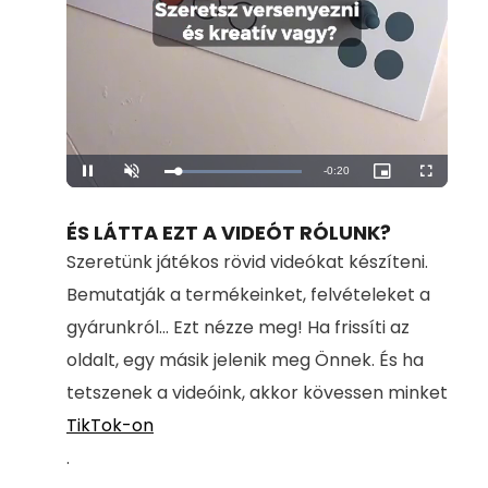
Remaining
-
0:20
Loaded
:
Pause
Unmute
Picture-
Fullscreen
100.00%
in-
Picture
Time
ÉS LÁTTA EZT A VIDEÓT RÓLUNK?
Szeretünk játékos rövid videókat készíteni.
Bemutatják a termékeinket, felvételeket a
gyárunkról... Ezt nézze meg! Ha frissíti az
oldalt, egy másik jelenik meg Önnek. És ha
tetszenek a videóink, akkor kövessen minket
TikTok-on
.