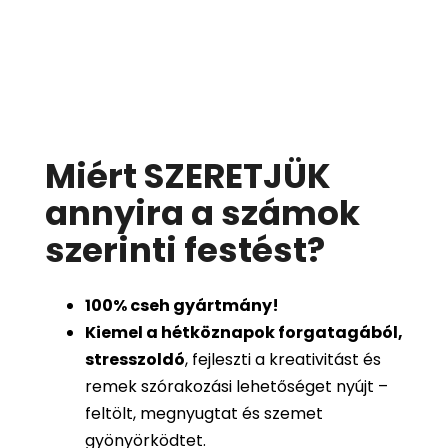
Miért SZERETJÜK
annyira a számok
szerinti festést
?
100%
cseh gyártmány!
Kiemel a hétköznapok forgatagából,
stresszoldó
, fejleszti a kreativitást és
remek szórakozási lehetőséget nyújt –
feltölt, megnyugtat és szemet
gyönyörködtet.