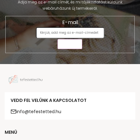
Adja meg az e-mail címét, és mi tájékoztatást küldünk
webáruházunk új termékeiről.
E-mail
KÜLDÉS
VEDD FEL VELÜNK A KAPCSOLATOT
info@tefestetted.hu
MENÜ