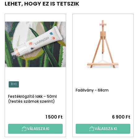
LEHET, HOGY EZ IS TETSZIK
3 + 1
Faállvány - 68cm
Festékrögzítő lakk – 50ml
(festés számok szerint)
1 500 Ft
6 900 Ft
VÁLASSZA KI
VÁLASSZA KI