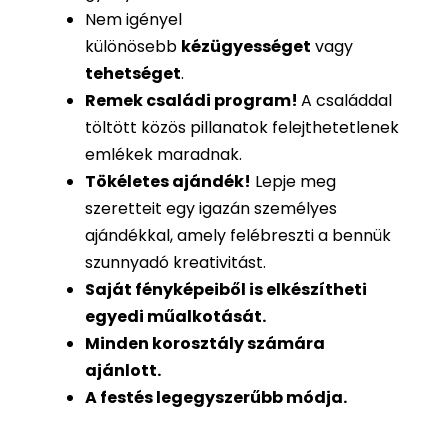
Nem igényel
különösebb
kézügyességet
vagy
tehetséget
.
Remek családi program
!
A családdal
töltött közös pillanatok felejthetetlenek
emlékek maradnak.
Tökéletes ajándék
!
Lepje meg
szeretteit egy igazán személyes
ajándékkal, amely felébreszti a bennük
szunnyadó kreativitást.
Saját fényképeiből is
elkészítheti
egyedi műalkotását.
Minden korosztály számára
ajánlott.
A festés legegyszerűbb módja.