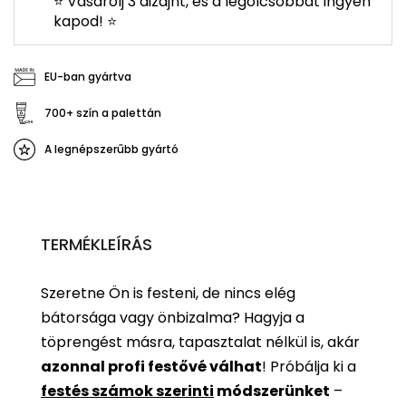
⭐ Vásárolj 3 dizájnt, és a legolcsóbbat ingyen
kapod! ⭐
EU-ban gyártva
700+ szín a palettán
A legnépszerűbb gyártó
TERMÉKLEÍRÁS
Szeretne Ön is festeni, de nincs elég
bátorsága vagy önbizalma? Hagyja a
töprengést másra, tapasztalat nélkül is, akár
azonnal profi festővé válhat
!
Próbálja ki a
festés számok szerinti
módszerünket
–