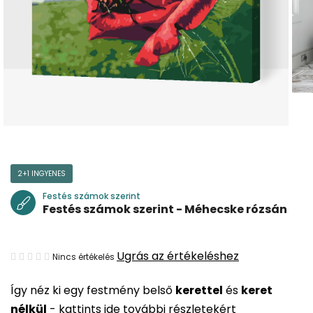
2+1 INGYENES
Festés számok szerint
Festés számok szerint - Méhecske rózsán
A
Ugrás az értékeléshez
Nincs értékelés
termék
Így néz ki egy festmény belső
kerettel
és
keret
átlagos
nélkül
-
kattints ide további részletekért
értékelése