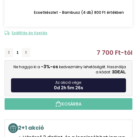
Ecsetkészlet - Bambusz (4 db) 800 Ft értékben
Szállítás és fizetés
7 700 Ft
-tól
E
-3%-os
Ne hagyja ki a
kedvezmény lehetőségét. Használja
a kódot:
3DEAL
Az akció vége:
0d 2h 5m 25s
KOSÁRBA
2+1 akció