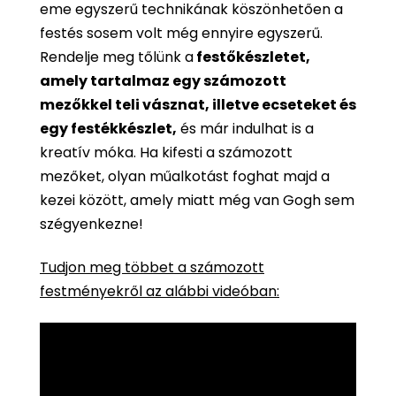
eme egyszerű technikának köszönhetően a
festés sosem volt még ennyire egyszerű.
Rendelje meg tőlünk a
festőkészletet,
amely tartalmaz egy számozott
mezőkkel teli vásznat, illetve ecseteket és
egy festékkészlet,
és már indulhat is a
kreatív móka. Ha kifesti a számozott
mezőket, olyan műalkotást foghat majd a
kezei között, amely miatt még van Gogh sem
szégyenkezne!
Tudjon meg többet a számozott
festményekről az alábbi videóban: